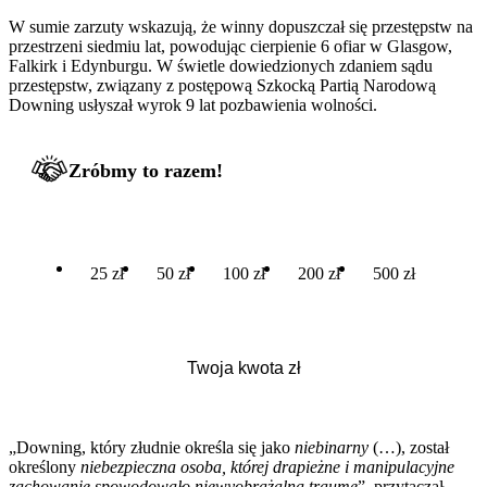
W sumie zarzuty wskazują, że winny dopuszczał się przestępstw na
przestrzeni siedmiu lat, powodując cierpienie 6 ofiar w Glasgow,
Falkirk i Edynburgu. W świetle dowiedzionych zdaniem sądu
przestępstw, związany z postępową Szkocką Partią Narodową
Downing usłyszał wyrok 9 lat pozbawienia wolności.
Zróbmy to razem!
25 zł
50 zł
100 zł
200 zł
500 zł
„Downing, który złudnie określa się jako
niebinarny
(…), został
określony
niebezpieczna osoba, której drapieżne i manipulacyjne
zachowanie spowodowało niewyobrażalną traumę
”, przytaczał