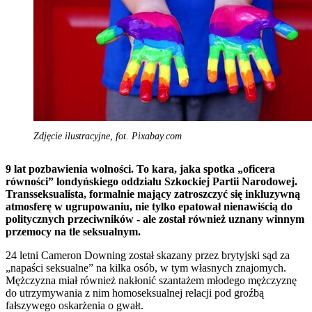
Zdjęcie ilustracyjne, fot. Pixabay.com
9 lat pozbawienia wolności. To kara, jaka spotka „oficera
równości” londyńskiego oddziału Szkockiej Partii Narodowej.
Transseksualista, formalnie mający zatroszczyć się inkluzywną
atmosferę w ugrupowaniu, nie tylko epatował nienawiścią do
politycznych przeciwników - ale został również uznany winnym
przemocy na tle seksualnym.
24 letni Cameron Downing został skazany przez brytyjski sąd za
„napaści seksualne” na kilka osób, w tym własnych znajomych.
Mężczyzna miał również nakłonić szantażem młodego mężczyznę
do utrzymywania z nim homoseksualnej relacji pod groźbą
fałszywego oskarżenia o gwałt.