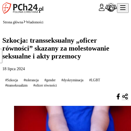
Strona główna
Wiadomości
Szkocja: transseksualny „oficer
równości” skazany za molestowanie
seksualne i akty przemocy
18 lipca 2024
#Szkocja
#tolerancja
#gender
#dyskryminacja
#LGBT
#transeksualizm
#oficer równości