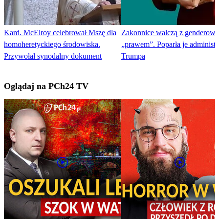
Kard. McElroy celebrował Mszę dla
Zakonnice walczą z genderow
homoheretyckiego środowiska.
„prawem”. Poparła je administr
Przywołał synodalny dokument
Trumpa
Oglądaj na PCh24 TV