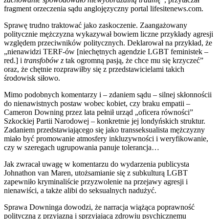
fragment orzeczenia sądu anglojęzyczny portal lifesitenews.com.
Sprawę trudno traktować jako zaskoczenie. Zaangażowany
politycznie mężczyzna wykazywał bowiem liczne przykłady agresji
względem przeciwników politycznych. Deklarował na przykład, że
„nienawidzi TERF-ów [niechętnych agendzie LGBT feministek –
red.] i
transfobów z
tak ogromną pasją, że chce mu się krzyczeć”
oraz, że chętnie rozprawiłby się z przedstawicielami takich
środowisk siłowo.
Mimo podobnych komentarzy i – zdaniem sądu – silnej skłonnościi
do nienawistnych postaw wobec kobiet, czy braku empatii –
Cameron Downing przez lata pełnił urząd „oficera równości”
Szkockiej Partii Narodowej – konkretnie jej londyńskich struktur.
Zadaniem przedstawiającego się jako transseksualista mężczyzny
miało być promowanie atmosfery inkluzywności i weryfikowanie,
czy w szeregach ugrupowania panuje tolerancja…
Jak zwracał uwagę w komentarzu do wydarzenia publicysta
Johnathon van Maren, utożsamianie się z subkulturą LGBT
zapewniło kryminaliście przyzwolenie na przejawy agresji i
nienawiści, a także alibi do seksualnych nadużyć.
Sprawa Downinga dowodzi, że narracja wiążąca poprawność
polityczną z przyjazną i sprzyjającą zdrowiu psychicznemu