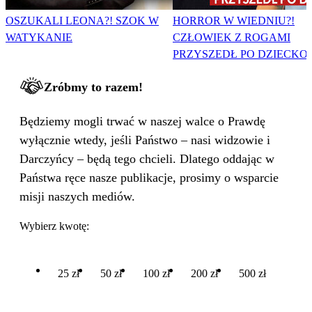
OSZUKALI LEONA?! SZOK W
HORROR W WIEDNIU?!
WATYKANIE
CZŁOWIEK Z ROGAMI
PRZYSZEDŁ PO DZIECKO
Zróbmy to razem!
Będziemy mogli trwać w naszej walce o Prawdę
wyłącznie wtedy, jeśli Państwo – nasi widzowie i
Darczyńcy – będą tego chcieli. Dlatego oddając w
Państwa ręce nasze publikacje, prosimy o wsparcie
misji naszych mediów.
Wybierz kwotę:
25 zł
50 zł
100 zł
200 zł
500 zł