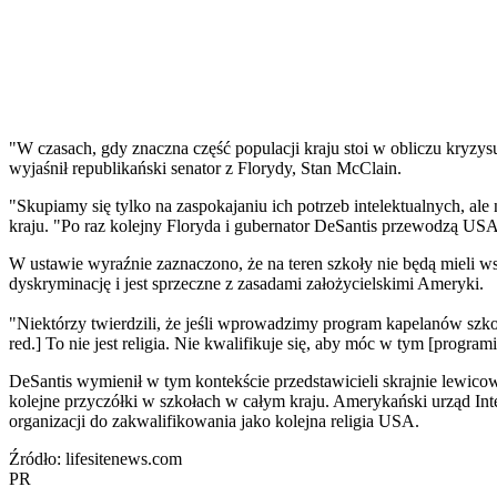
"W czasach, gdy znaczna część populacji kraju stoi w obliczu kryz
wyjaśnił republikański senator z Florydy, Stan McClain.
"Skupiamy się tylko na zaspokajaniu ich potrzeb intelektualnych, al
kraju. "Po raz kolejny Floryda i gubernator DeSantis przewodzą USA w
W ustawie wyraźnie zaznaczono, że na teren szkoły nie będą mieli ws
dyskryminację i jest sprzeczne z zasadami założycielskimi Ameryki.
"Niektórzy twierdzili, że jeśli wprowadzimy program kapelanów szkol
red.] To nie jest religia. Nie kwalifikuje się, aby móc w tym [programi
DeSantis wymienił w tym kontekście przedstawicieli skrajnie lewic
kolejne przyczółki w szkołach w całym kraju. Amerykański urząd In
organizacji do zakwalifikowania jako kolejna religia USA.
Źródło: lifesitenews.com
PR