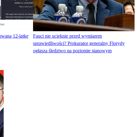
owaną 12-latkę
Fauci nie ucieknie przed wymiarem
sprawiedliwości? Prokurator generalny Florydy
ogłasza śledztwo na poziomie stanowym