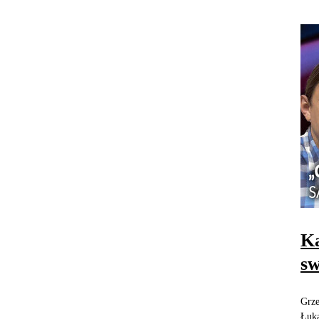
Ka
sw
Grze
Łuka