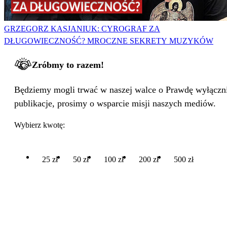
GRZEGORZ KASJANIUK: CYROGRAF ZA
DŁUGOWIECZNOŚĆ? MROCZNE SEKRETY MUZYKÓW
Zróbmy to razem!
Będziemy mogli trwać w naszej walce o Prawdę wyłącznie
publikacje, prosimy o wsparcie misji naszych mediów.
Wybierz kwotę:
25 zł
50 zł
100 zł
200 zł
500 zł