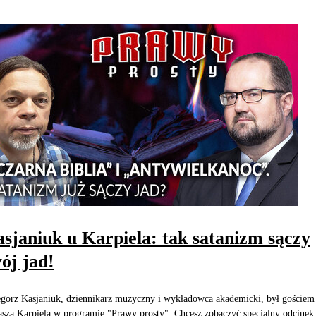
sjaniuk u Karpiela: tak satanizm sączy
ój jad!
gorz Kasjaniuk, dziennikarz muzyczny i wykładowca akademicki, był gościem
sza Karpiela w programie "Prawy prosty". Chcesz zobaczyć specjalny odcinek