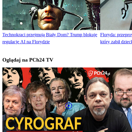
Technokraci przejmują Biały Dom? Trump blokuje
Floryda: przepr
regulacje AI na Florydzie
który zabił dziec
Oglądaj na PCh24 TV