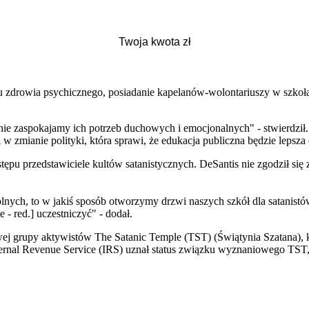
ysu zdrowia psychicznego, posiadanie kapelanów-wolontariuszy w szko
e nie zaspokajamy ich potrzeb duchowych i emocjonalnych" - stwierdzi
 zmianie polityki, która sprawi, że edukacja publiczna będzie lepsza d
tępu przedstawiciele kultów satanistycznych. DeSantis nie zgodził się 
nych, to w jakiś sposób otworzymy drzwi naszych szkół dla satanistów"
e - red.] uczestniczyć" - dodał.
owej grupy aktywistów The Satanic Temple (TST) (Świątynia Szatana),
ternal Revenue Service (IRS) uznał status związku wyznaniowego TST