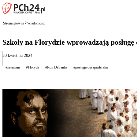
Strona główna
Wiadomości
Szkoły na Florydzie wprowadzają posługę 
20 kwietnia 2024
#satanizm
#Floryda
#Ron DeSantis
#posługa duszpasterska