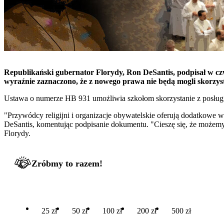
Republikański gubernator Florydy, Ron DeSantis, podpisał w 
wyraźnie zaznaczono, że z nowego prawa nie będą mogli skorzysta
Ustawa o numerze HB 931 umożliwia szkołom skorzystanie z posługi
"Przywódcy religijni i organizacje obywatelskie oferują dodatkowe
DeSantis, komentując podpisanie dokumentu. "Cieszę się, że możemy 
Florydy.
Zróbmy to razem!
25 zł
50 zł
100 zł
200 zł
500 zł