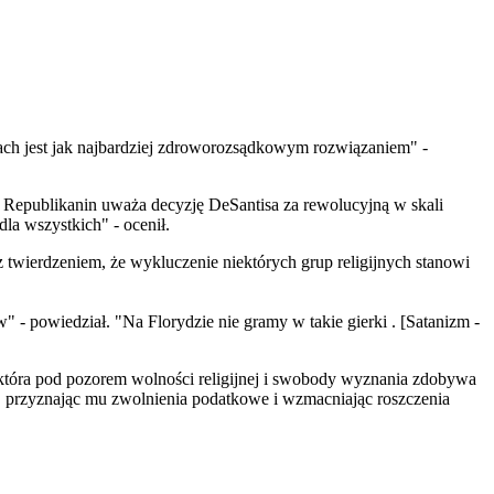
łach jest jak najbardziej zdroworozsądkowym rozwiązaniem" -
ł. Republikanin uważa decyzję DeSantisa za rewolucyjną w skali
la wszystkich" - ocenił.
z twierdzeniem, że wykluczenie niektórych grup religijnych stanowi
 - powiedział. "Na Florydzie nie gramy w takie gierki . [Satanizm -
 która pod pozorem wolności religijnej i swobody wyznania zdobywa
, przyznając mu zwolnienia podatkowe i wzmacniając roszczenia