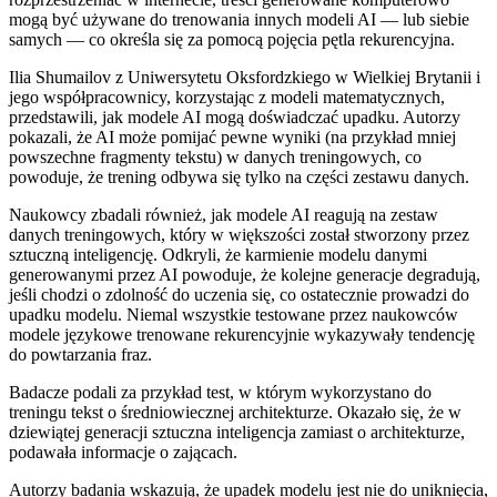
mogą być używane do trenowania innych modeli AI — lub siebie
samych — co określa się za pomocą pojęcia pętla rekurencyjna.
Ilia Shumailov z Uniwersytetu Oksfordzkiego w Wielkiej Brytanii i
jego współpracownicy, korzystając z modeli matematycznych,
przedstawili, jak modele AI mogą doświadczać upadku. Autorzy
pokazali, że AI może pomijać pewne wyniki (na przykład mniej
powszechne fragmenty tekstu) w danych treningowych, co
powoduje, że trening odbywa się tylko na części zestawu danych.
Naukowcy zbadali również, jak modele AI reagują na zestaw
danych treningowych, który w większości został stworzony przez
sztuczną inteligencję. Odkryli, że karmienie modelu danymi
generowanymi przez AI powoduje, że kolejne generacje degradują,
jeśli chodzi o zdolność do uczenia się, co ostatecznie prowadzi do
upadku modelu. Niemal wszystkie testowane przez naukowców
modele językowe trenowane rekurencyjnie wykazywały tendencję
do powtarzania fraz.
Badacze podali za przykład test, w którym wykorzystano do
treningu tekst o średniowiecznej architekturze. Okazało się, że w
dziewiątej generacji sztuczna inteligencja zamiast o architekturze,
podawała informacje o zającach.
Autorzy badania wskazują, że upadek modelu jest nie do uniknięcia,