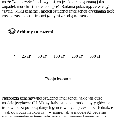
może "zanieczyścić" ich wyniki, co jest koncepcją znaną jako
„upadek modelu” (model collapse). Badania pokazują, że w ciągu
"życia" kilku generacji modeli sztucznej inteligencji oryginalna treść
zostaje zastąpiona niepowiązanymi ze sobą nonsensami.
Zróbmy to razem!
25 zł
50 zł
100 zł
200 zł
500 zł
Narzędzia generatywnej sztucznej inteligencji, takie jak duże
modele językowe (LLM), zyskały na popularności i były głównie
trenowane za pomocą danych generowanych przez ludzi. Jednakże
– jak dowodzą naukowcy – w miarę, jak te modele AI będą się
rozprzestrzeniać w internecie, treści generowane komputerowo