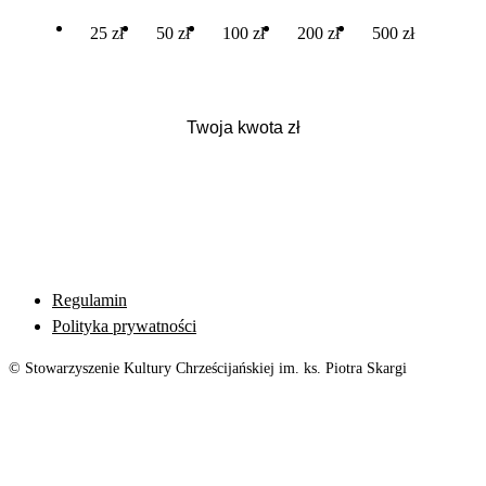
25 zł
50 zł
100 zł
200 zł
500 zł
Regulamin
Polityka prywatności
© Stowarzyszenie Kultury Chrześcijańskiej im. ks. Piotra Skargi