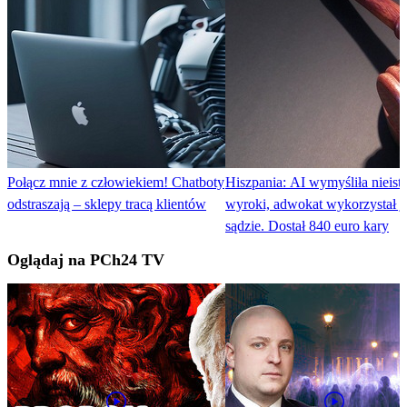
Połącz mnie z człowiekiem! Chatboty
Hiszpania: AI wymyśliła nieistn
odstraszają – sklepy tracą klientów
wyroki, adwokat wykorzystał j
sądzie. Dostał 840 euro kary
Oglądaj na PCh24 TV