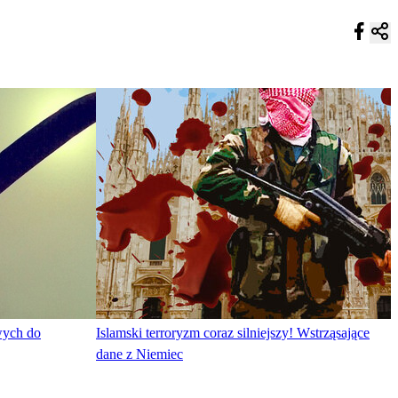
wych do
Islamski terroryzm coraz silniejszy! Wstrząsające
dane z Niemiec