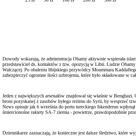
Dowody wskazują, że administracja Obamy aktywnie wspierała islami
przedstawiciel ds. kontaktów z tzw. opozycją w Libii. Ludzie Obamy 
Walczącej. Po obaleniu libijskiego przywódcy Moammara Kaddafiego, 
zabezpieczyć ogromne ilości uzbrojenia, które było składowane w ca
Jeden z największych arsenałów znajdował się właśnie w Benghazi. O
broni pozyskanej z zasobów byłego reżimu do Syrii, by wesprzeć tzw.
News opisuje jak 6 września do portu tureckiego Iskenderun wpłynął
śmiercionośne rakiety SA-7 ziemia - powietrze, prawdopodobnie prze
Dziennikarze zaznaczają, że konieczne jest dalsze śledztwo, które w