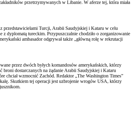
 zakładników przetrzymywanych w Libanie. W aferze tej, która miała
zedstawicielami Turcji, Arabii Saudyjskiej i Kataru w celu
e z dyplomatą tureckim. Przypuszczalnie chodziło o zorganizowanie
amerykański ambasador odgrywał także „główną rolę w rekrutacji
lnowane przez dwóch byłych komandosów amerykańskich, którzy
 broni dostarczanych na żądanie Arabii Saudyjskiej i Kataru
które chciał wzmocnić Zachód. Redaktor „The Washington Times”
alę. Skutkiem tej operacji jest uzbrojenie wrogów USA, którzy
jusznikom.