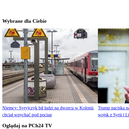
Wybrane dla Ciebie
Niemcy: Syryjczyk bił ludzi na dworcu w Kolonii,
Trump naciska n
chciał wpychać pod pociąg
wojsk z Syrii i 
Oglądaj na PCh24 TV