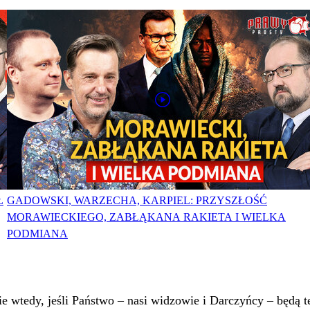
Ł
GADOWSKI, WARZECHA, KARPIEL: PRZYSZŁOŚĆ
MORAWIECKIEGO, ZABŁĄKANA RAKIETA I WIELKA
PODMIANA
 wtedy, jeśli Państwo – nasi widzowie i Darczyńcy – będą te