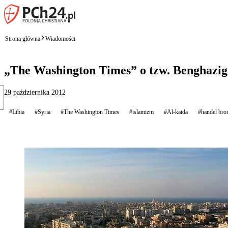
Strona główna
Wiadomości
„The Washington Times” o tzw. Benghazig
29 października 2012
#Libia
#Syria
#The Washington Times
#islamizm
#Al-kaida
#handel bro