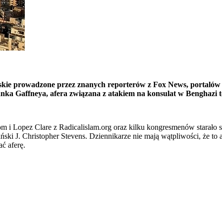
skie prowadzone przez znanych reporterów z Fox News, portalów 
a Gaffneya, afera związana z atakiem na konsulat w Benghazi to 
i Lopez Clare z Radicalislam.org oraz kilku kongresmenów starało się
ki J. Christopher Stevens. Dziennikarze nie mają wątpliwości, że to a
ć aferę.