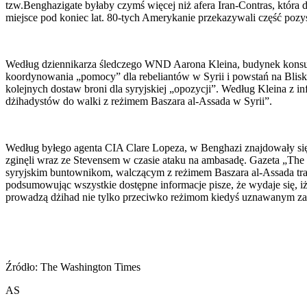
tzw.Benghazigate byłaby czymś więcej niż afera Iran-Contras, która 
miejsce pod koniec lat. 80-tych Amerykanie przekazywali część pozy
Według dziennikarza śledczego WND Aarona Kleina, budynek konsulat
koordynowania „pomocy” dla rebeliantów w Syrii i powstań na Blisk
kolejnych dostaw broni dla syryjskiej „opozycji”. Według Kleina z 
dżihadystów do walki z reżimem Baszara al-Assada w Syrii”.
Według byłego agenta CIA Clare Lopeza, w Benghazi znajdowały si
zginęli wraz ze Stevensem w czasie ataku na ambasadę. Gazeta „The 
syryjskim buntownikom, walczącym z reżimem Baszara al-Assada traf
podsumowując wszystkie dostępne informacje pisze, że wydaje się, 
prowadzą dżihad nie tylko przeciwko reżimom kiedyś uznawanym za
Źródło: The Washington Times
AS