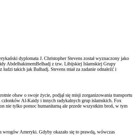
rykański dyplomata J. Christopher Stevens został wyznaczony jako
aidy AbdelhakimemBelhadj z tzw. Libijskiej Islamskiej Grupy
udzi takich jak Balhadj. Stevens miał za zadanie odnaleźć i
tnie obaw o swoje życie, podjął się misji zorganizowania transportu
 z członków Al-Kaidy i innych radykalnych grup islamskich. Fox
ł on nie tylko pomoc humanitarną ale przede wszystkim broń, w tym
ajania wrogów Ameryki. Gdyby okazało się to prawdą, wówczas