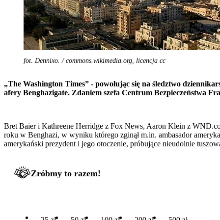
fot. Dennixo. / commons.wikimedia.org, licencja cc
„The Washington Times” - powołując się na śledztwo dziennikar
afery Benghazigate. Zdaniem szefa Centrum Bezpieczeństwa Frank
Bret Baier i Kathreene Herridge z Fox News, Aaron Klein z WND.com 
roku w Benghazi, w wyniku którego zginął m.in. ambasador amerykańs
amerykański prezydent i jego otoczenie, próbujące nieudolnie tuszowa
Zróbmy to razem!
25 zł
50 zł
100 zł
200 zł
500 zł