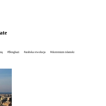
ate
nią
#Benghazi
#arabska rewolucja
#ekstremizm islamski