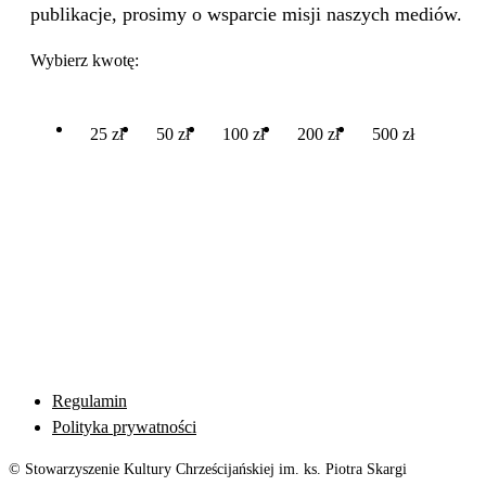
publikacje, prosimy o wsparcie misji naszych mediów.
Wybierz kwotę:
25 zł
50 zł
100 zł
200 zł
500 zł
Regulamin
Polityka prywatności
© Stowarzyszenie Kultury Chrześcijańskiej im. ks. Piotra Skargi