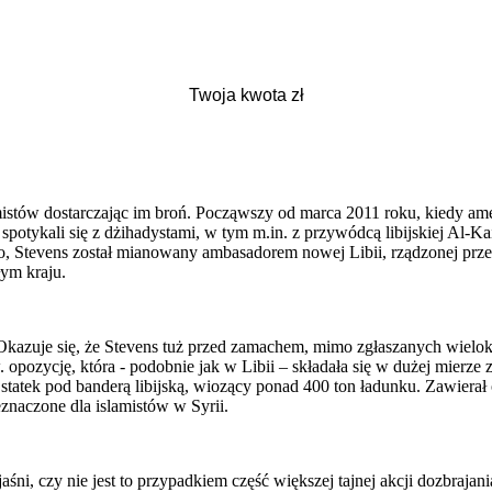
stów dostarczając im broń. Począwszy od marca 2011 roku, kiedy ame
spotykali się z dżihadystami, w tym m.in. z przywódcą libijskiej Al-K
Stevens został mianowany ambasadorem nowej Libii, rządzonej przez l
łym kraju.
kazuje się, że Stevens tuż przed zamachem, mimo zgłaszanych wielokro
 opozycję, która - podobnie jak w Libii – składała się w dużej mierze
 statek pod banderą libijską, wiozący ponad 400 ton ładunku. Zawiera
znaczone dla islamistów w Syrii.
yjaśni, czy nie jest to przypadkiem część większej tajnej akcji dozbr