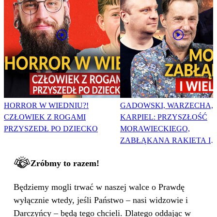
HORROR W WIEDNIU?!
GADOWSKI, WARZECHA,
CZŁOWIEK Z ROGAMI
KARPIEL: PRZYSZŁOŚĆ
PRZYSZEDŁ PO DZIECKO
MORAWIECKIEGO,
ZABŁĄKANA RAKIETA I
WIELKA PODMIANA
Zróbmy to razem!
Będziemy mogli trwać w naszej walce o Prawdę
wyłącznie wtedy, jeśli Państwo – nasi widzowie i
Darczyńcy – będą tego chcieli. Dlatego oddając w