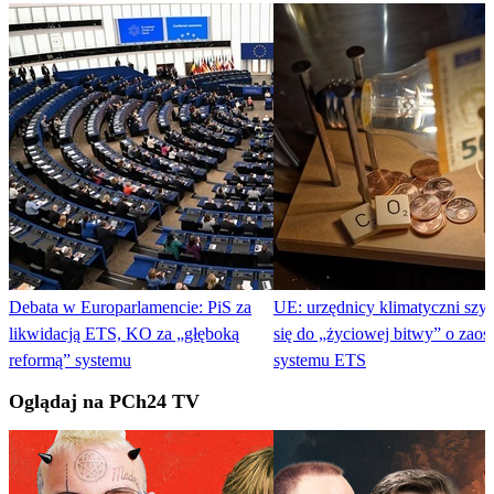
Debata w Europarlamencie: PiS za
UE: urzędnicy klimatyczni szy
likwidacją ETS, KO za „głęboką
się do „życiowej bitwy” o zaost
reformą” systemu
systemu ETS
Oglądaj na PCh24 TV