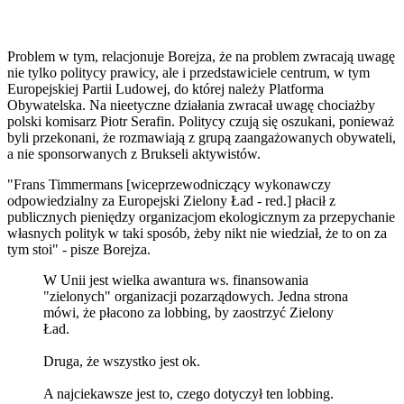
Problem w tym, relacjonuje Borejza, że na problem zwracają uwagę
nie tylko politycy prawicy, ale i przedstawiciele centrum, w tym
Europejskiej Partii Ludowej, do której należy Platforma
Obywatelska. Na nieetyczne działania zwracał uwagę chociażby
polski komisarz Piotr Serafin. Politycy czują się oszukani, ponieważ
byli przekonani, że rozmawiają z grupą zaangażowanych obywateli,
a nie sponsorwanych z Brukseli aktywistów.
"Frans Timmermans [wiceprzewodniczący wykonawczy
odpowiedzialny za Europejski Zielony Ład - red.] płacił z
publicznych pieniędzy organizacjom ekologicznym za przepychanie
własnych polityk w taki sposób, żeby nikt nie wiedział, że to on za
tym stoi" - pisze Borejza.
W Unii jest wielka awantura ws. finansowania
"zielonych" organizacji pozarządowych. Jedna strona
mówi, że płacono za lobbing, by zaostrzyć Zielony
Ład.
Druga, że wszystko jest ok.
A najciekawsze jest to, czego dotyczył ten lobbing.