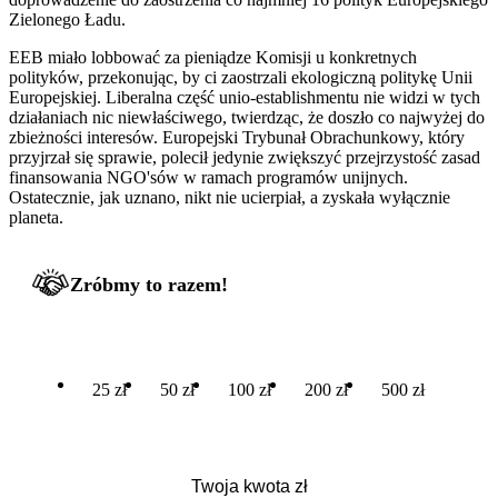
Zielonego Ładu.
EEB miało lobbować za pieniądze Komisji u konkretnych
polityków, przekonując, by ci zaostrzali ekologiczną politykę Unii
Europejskiej. Liberalna część unio-establishmentu nie widzi w tych
działaniach nic niewłaściwego, twierdząc, że doszło co najwyżej do
zbieżności interesów. Europejski Trybunał Obrachunkowy, który
przyjrzał się sprawie, polecił jedynie zwiększyć przejrzystość zasad
finansowania NGO'sów w ramach programów unijnych.
Ostatecznie, jak uznano, nikt nie ucierpiał, a zyskała wyłącznie
planeta.
Zróbmy to razem!
25 zł
50 zł
100 zł
200 zł
500 zł