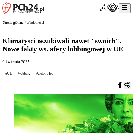
Strona główna
Wiadomości
Klimatyści oszukiwali nawet "swoich".
Nowe fakty ws. afery lobbingowej w UE
9 kwietnia 2025
#UE
#lobbing
#zielony ład