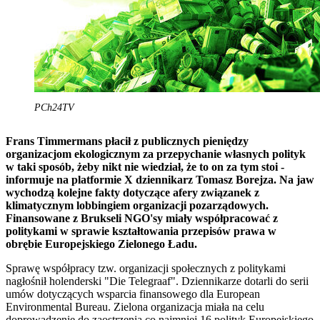
PCh24TV
Frans Timmermans płacił z publicznych pieniędzy
organizacjom ekologicznym za przepychanie własnych polityk
w taki sposób, żeby nikt nie wiedział, że to on za tym stoi -
informuje na platformie X dziennikarz Tomasz Borejza. Na jaw
wychodzą kolejne fakty dotyczące afery związanek z
klimatycznym lobbingiem organizacji pozarządowych.
Finansowane z Brukseli NGO'sy miały współpracować z
politykami w sprawie kształtowania przepisów prawa w
obrębie Europejskiego Zielonego Ładu.
Sprawę współpracy tzw. organizacji społecznych z politykami
nagłośnił holenderski "Die Telegraaf". Dziennikarze dotarli do serii
umów dotyczących wsparcia finansowego dla European
Environmental Bureau. Zielona organizacja miała na celu
doprowadzenie do zaostrzenia co najmniej 16 polityk Europejskiego