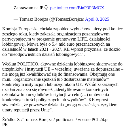
Zapraszam na 🧵👇.
pic.twitter.com/BinP3P3MCX
— Tomasz Borejza (@TomaszBorejza)
April 8, 2025
Komisja Europejska chciała zapobiec wybuchowi afery pod koniec
zeszłego roku, kiedy zakazała organizacjom pozarządowym,
partycypującym w programie grantowym LIFE, działalności
lobbingowej. Mowa była o 5,4 mld euro przeznaczonych na
działalność w latach 2021 - 2027. KE wprost przyznała, że doszło
do "nieodpowiednich działań lobbingowych".
Według POLITICO, aktywne działania lobbingowe skierowane do
urzędników i instytucji UE – wcześniej uważane za dopuszczalne –
nie mogą już kwalifikować się do finansowania. Obejmują one
m.in. „organizowanie spotkań lub dostarczanie materiałów”
konkretnym instytucjom lub urzędnikom UE. Wśród zakazanych
działań znalazło się również „identyfikowanie konkretnych
członków lub urzędników instytucji w celu (…) omówienia
konkretnych treści politycznych lub wyników”. KE wprost
stwierdziła, że powyższe działania „mogą wiązać się z ryzykiem
utraty reputacji przez Unię”.
Źródło: X / Tomasz Borejza / politico.eu / własne PCh24.pl
PR