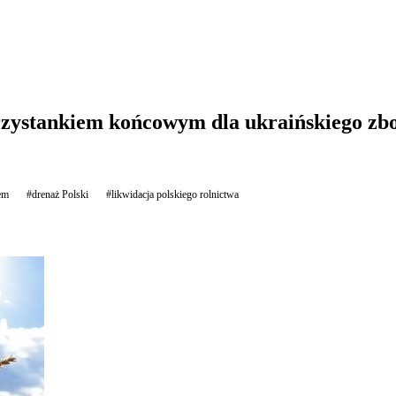
zystankiem końcowym dla ukraińskiego zb
em
#drenaż Polski
#likwidacja polskiego rolnictwa