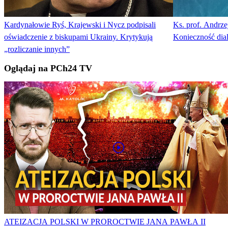
Kardynałowie Ryś, Krajewski i Nycz podpisali
Ks. prof. Andrze
oświadczenie z biskupami Ukrainy. Krytykują
Konieczność dia
„rozliczanie innych”
Oglądaj na PCh24 TV
ATEIZACJA POLSKI W PROROCTWIE JANA PAWŁA II