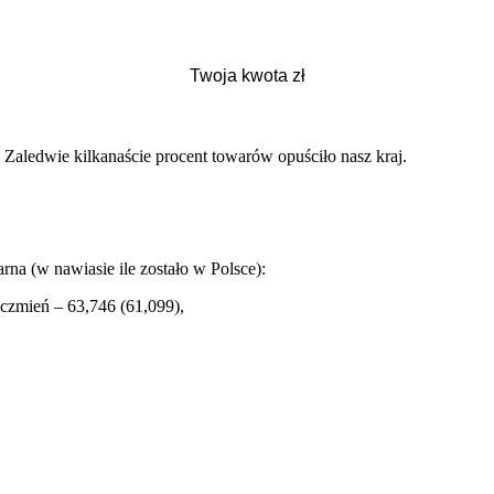
Zaledwie kilkanaście procent towarów opuściło nasz kraj.
rna (w nawiasie ile zostało w Polsce):
ęczmień – 63,746 (61,099),