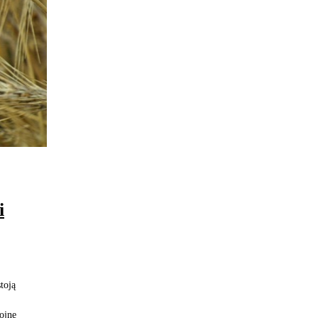
i
toją
ojnę