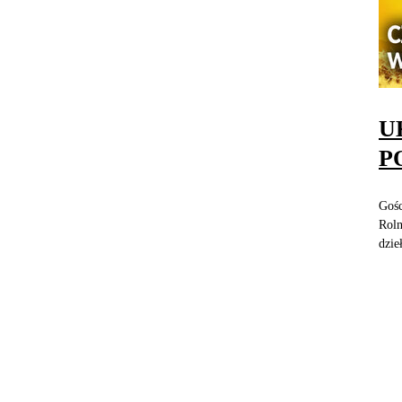
U
P
Gośc
Roln
dzie