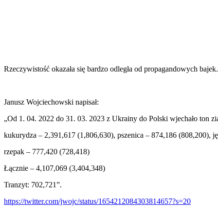
Rzeczywistość okazała się bardzo odległa od propagandowych bajek. 
Janusz Wojciechowski napisał:
„Od 1. 04. 2022 do 31. 03. 2023 z Ukrainy do Polski wjechało ton zia
kukurydza – 2,391,617 (1,806,630), pszenica – 874,186 (808,200), j
rzepak – 777,420 (728,418)
Łącznie – 4,107,069 (3,404,348)
Tranzyt: 702,721”.
https://twitter.com/jwojc/status/1654212084303814657?s=20