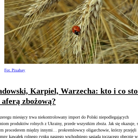
Fot. Pixabay
dowski, Karpiel, Warzecha: kto i co sto
 aferą zbożową?
zeregu miesięcy trwa niekontrolowany import do Polski niepodlegających
niom produktów rolnych z Ukrainy, przede wszystkim zboża. Jak się okazuje, s
ym procederem między innymi… prokremlowscy oligarchowie, którzy przejęli
mny kawałek rolnego rynku naszego wschodniego sąsiada toczącego obecnie w