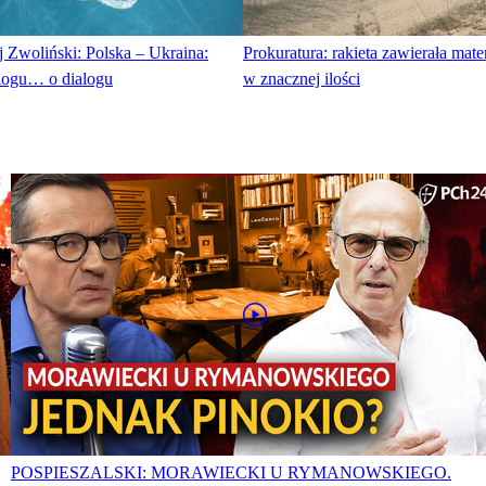
j Zwoliński: Polska – Ukraina:
Prokuratura: rakieta zawierała ma
logu… o dialogu
w znacznej ilości
POSPIESZALSKI: MORAWIECKI U RYMANOWSKIEGO.