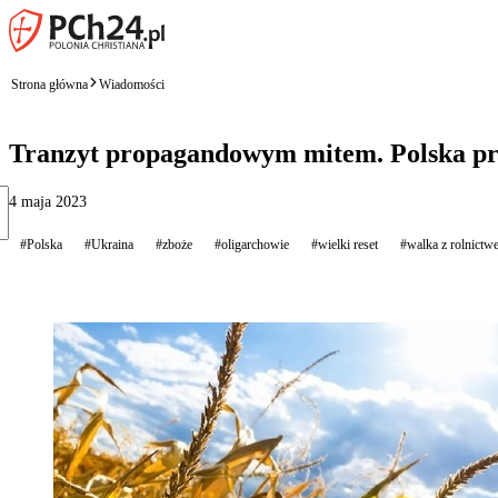
Strona główna
Wiadomości
Tranzyt propagandowym mitem. Polska pr
4 maja 2023
#Polska
#Ukraina
#zboże
#oligarchowie
#wielki reset
#walka z rolnictw