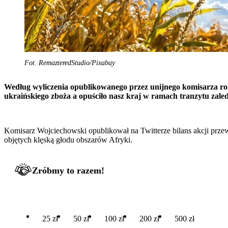
Fot. RemazteredStudio/Pixabay
Według wyliczenia opublikowanego przez unijnego komisarza roln
ukraińskiego zboża a opuściło nasz kraj w ramach tranzytu zaled
Komisarz Wojciechowski opublikował na Twitterze bilans akcji przewo
objętych klęską głodu obszarów Afryki.
Zróbmy to razem!
25 zł
50 zł
100 zł
200 zł
500 zł