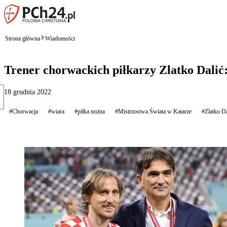
Strona główna
Wiadomości
Trener chorwackich piłkarzy Zlatko Dalić
18 grudnia 2022
#Chorwacja
#wiara
#piłka nożna
#Mistrzostwa Świata w Katarze
#Zlatko Da