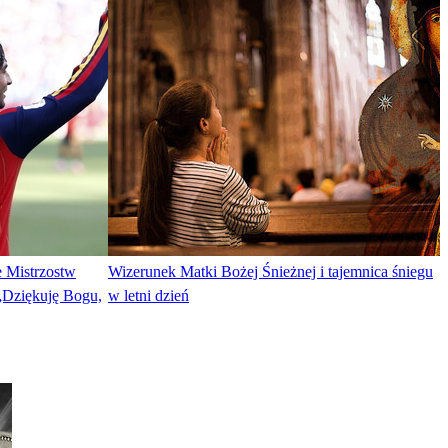
e Mistrzostw
Wizerunek Matki Bożej Śnieżnej i tajemnica śniegu
 „Dziękuję Bogu,
w letni dzień