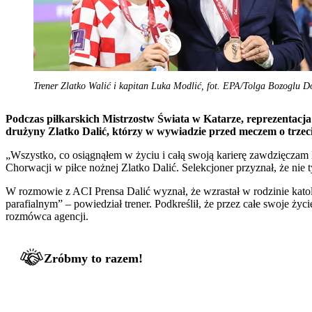
Trener Zlatko Walić i kapitan Luka Modlić, fot. EPA/Tolga Bozoglu 
Podczas piłkarskich Mistrzostw Świata w Katarze, reprezentacja
drużyny Zlatko Dalić, którzy w wywiadzie przed meczem o trzeci
„Wszystko, co osiągnąłem w życiu i całą swoją karierę zawdzięczam B
Chorwacji w piłce nożnej Zlatko Dalić. Selekcjoner przyznał, że nie
W rozmowie z ACI Prensa Dalić wyznał, że wzrastał w rodzinie katoli
parafialnym” – powiedział trener. Podkreślił, że przez całe swoje ż
rozmówca agencji.
Zróbmy to razem!