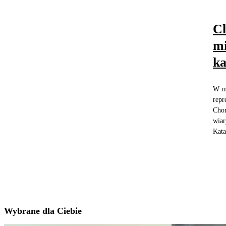
Ch
mi
ka
W me
repr
Chor
wiar
Kata
Wybrane dla Ciebie