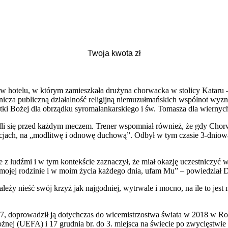
y w hotelu, w którym zamieszkała drużyna chorwacka w stolicy Kataru
anicza publiczną działalność religijną niemuzułmańskich wspólnot wyzna
tki Bożej dla obrządku syromalankarskiego i św. Tomasza dla wiernyc
li się przed każdym meczem. Trener wspomniał również, że gdy Chorwac
acjach, na „modlitwę i odnowę duchową”. Odbył w tym czasie 3-dniow
e z ludźmi i w tym kontekście zaznaczył, że miał okazję uczestniczyć
mojej rodzinie i w moim życia każdego dnia, ufam Mu” – powiedział D
eży nieść swój krzyż jak najgodniej, wytrwale i mocno, na ile to jest
2017, doprowadził ją dotychczas do wicemistrzostwa świata w 2018 w Ro
ożnej (UEFA) i 17 grudnia br. do 3. miejsca na świecie po zwycięstwi