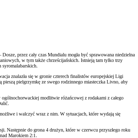
 – Dosze, przez cały czas Mundialu mogła być sprawowana niedzielna
niowych, w tym także chrześcijańskich. Istnieją tam tylko trzy
h syromalabarskich.
ja znalazła się w gronie czterech finalistów europejskiej Ligi
ą pieszą pielgrzymkę ze swego rodzinnego miasteczka Livno, aby
 w ogólnochorwackiej modlitwie różańcowej z rodakami z całego
alić.
 możliwe i walczyć wraz z nim. W sytuacjach, które wydają się
sji. Następnie do grona 4 drużyn, które w czerwcu przyszłego roku
e nad Marokiem 2:1.