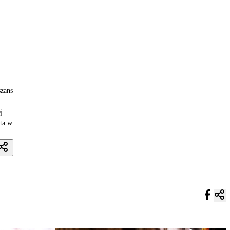
szans
j
ata w