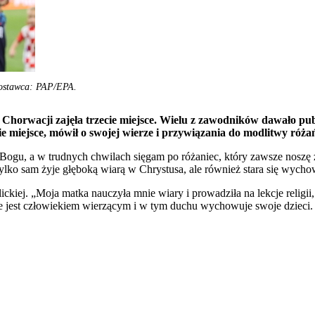
Dostawca: PAP/EPA.
 Chorwacji zajęła trzecie miejsce. Wielu z zawodników dawało pub
e miejsce, mówił o swojej wierze i przywiązania do modlitwy róża
ogu, a w trudnych chwilach sięgam po różaniec, który zawsze noszę ze
 tylko sam żyje głęboką wiarą w Chrystusa, ale również stara się wych
ckiej. „Moja matka nauczyła mnie wiary i prowadziła na lekcje religii
ycie jest człowiekiem wierzącym i w tym duchu wychowuje swoje dzieci.