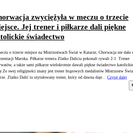
orwacja zwyciężyła w meczu o trzecie
ejsce. Jej trener i piłkarze dali piękne
tolickie świadectwo
czu o trzecie miejsce na Mistrzostwach Świat w Katarze, Chorwacja nie dała 
ezentacji Maroka. Piłkarze trenera Zlatko Dalicia pokonali rywali 2-1. Trener
watów, a także sami piłkarze wielokrotnie dawali piękne świadectwo katolickie
y.Ze swej religijności znany jest trener brązowych medalistów Mistrzostw Świ
rze. Zlatko Dalić to utytułowany trener, który od dawna daje...
Czytaj dalej