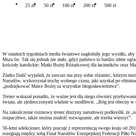
25 zł
50 zł
100 zł
200 zł
500 zł
W ostatnich tygodniach media światowe nagłośniły jego wysiłki, ab
Msza św. Tak się jednak nie stało, gdyż państwo to bardzo silnie ogr
kościoły katolickie: Matki Bożej Różańcowej dla łacinników oraz Ma
Zlatko Dalić wyjaśnił, że zawsze ma przy sobie różaniec, którym mod
Narodów, wykorzystał trochę wolnego czasu, jaki uzyskał po elimin
„podziękować Matce Bożej za wszystkie błogosławieństwa”.
Trener wskazał ponadto, że ważne jest dla niego również przebywani
świata, ale zjednoczonymi właśnie w modlitwie. „Bóg jest obecny w 
Na zakończenie rozmowy trener drużyny narodowej podkreślił, że „nal
rozpaczliwe, także można znaleźć rozwiązanie, ale trzeba wierzyć”.
56-letni selekcjoner, który pracuje z reprezentacją swego kraju od 
rozegrają między sobą Finał Narodów Europejskiej Federacji Piłki N