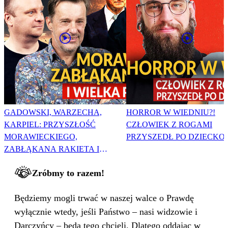
GADOWSKI, WARZECHA,
HORROR W WIEDNIU?!
KARPIEL: PRZYSZŁOŚĆ
CZŁOWIEK Z ROGAMI
MORAWIECKIEGO,
PRZYSZEDŁ PO DZIECKO
ZABŁĄKANA RAKIETA I
WIELKA PODMIANA
Zróbmy to razem!
Będziemy mogli trwać w naszej walce o Prawdę
wyłącznie wtedy, jeśli Państwo – nasi widzowie i
Darczyńcy – będą tego chcieli. Dlatego oddając w