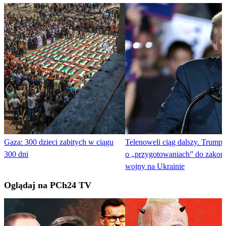
Gaza: 300 dzieci zabitych w ciągu
Telenoweli ciąg dalszy. Trump
300 dni
o „przygotowaniach” do zakoń
wojny na Ukrainie
Oglądaj na PCh24 TV