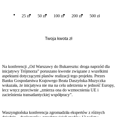
25 zł
50 zł
100 zł
200 zł
500 zł
Na konferencji „Od Warszawy do Bukaresztu: droga naprzód dla
inicjatywy Trójmorza” poruszano kwestie związane z wszelkimi
aspektami dotyczącymi planów realizacji tego projektu. Prezes
Banku Gospodarstwa Krajowego Beata Daszyńska-Muzyczka
wskazała, że inicjatywa nie ma na celu uderzenia w jedność Europy,
lecz wręcz przeciwnie „zmierza ona do wzmocnienia UE i
zacieśnienia transatlantyckiej współpracy”.
Waszyngtońska konferencja zgromadziła ekspertów z różnych