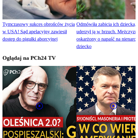
Tymczasowy sukces obrońców życia
Odmówiła zabicia ich dziecka,
w USA! Sąd apelacyjny zawiesił
uderzył ją w brzuch. Mężczyzn
dostęp do pigułki aborcyjnej
oskarżony o napaść na nienaro
dziecko
Oglądaj na PCh24 TV