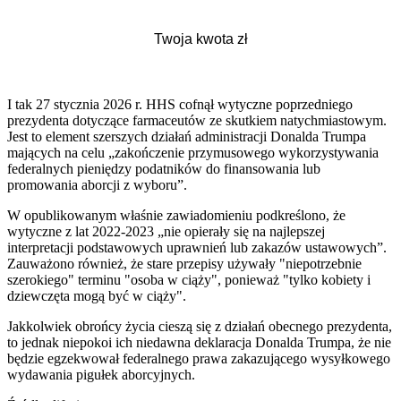
I tak 27 stycznia 2026 r. HHS cofnął wytyczne poprzedniego
prezydenta dotyczące farmaceutów ze skutkiem natychmiastowym.
Jest to element szerszych działań administracji Donalda Trumpa
mających na celu „zakończenie przymusowego wykorzystywania
federalnych pieniędzy podatników do finansowania lub
promowania aborcji z wyboru”.
W opublikowanym właśnie zawiadomieniu podkreślono, że
wytyczne z lat 2022-2023 „nie opierały się na najlepszej
interpretacji podstawowych uprawnień lub zakazów ustawowych”.
Zauważono również, że stare przepisy używały "niepotrzebnie
szerokiego" terminu "osoba w ciąży", ponieważ "tylko kobiety i
dziewczęta mogą być w ciąży".
Jakkolwiek obrońcy życia cieszą się z działań obecnego prezydenta,
to jednak niepokoi ich niedawna deklaracja Donalda Trumpa, że nie
będzie egzekwował federalnego prawa zakazującego wysyłkowego
wydawania pigułek aborcyjnych.