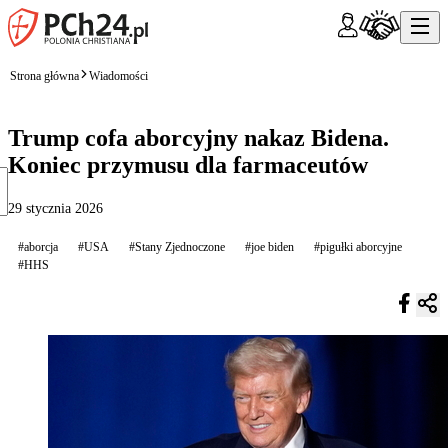
Strona główna
Wiadomości
Trump cofa aborcyjny nakaz Bidena.
Koniec przymusu dla farmaceutów
29 stycznia 2026
#aborcja
#USA
#Stany Zjednoczone
#joe biden
#pigułki aborcyjne
#HHS