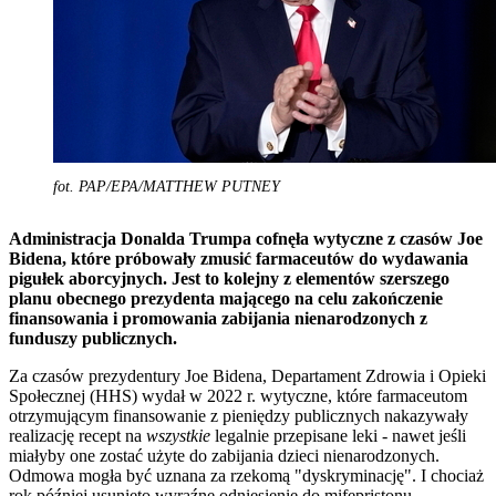
fot. PAP/EPA/MATTHEW PUTNEY
Administracja Donalda Trumpa cofnęła wytyczne z czasów Joe
Bidena, które próbowały zmusić farmaceutów do wydawania
pigułek aborcyjnych. Jest to kolejny z elementów szerszego
planu obecnego prezydenta mającego na celu zakończenie
finansowania i promowania zabijania nienarodzonych z
funduszy publicznych.
Za czasów prezydentury Joe Bidena, Departament Zdrowia i Opieki
Społecznej (HHS) wydał w 2022 r. wytyczne, które farmaceutom
otrzymującym finansowanie z pieniędzy publicznych nakazywały
realizację recept na
wszystkie
legalnie przepisane leki - nawet jeśli
miałyby one zostać użyte do zabijania dzieci nienarodzonych.
Odmowa mogła być uznana za rzekomą "dyskryminację". I chociaż
rok później usunięto wyraźne odniesienie do mifepristonu -