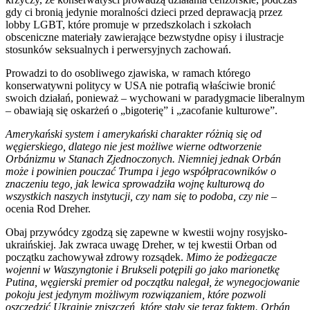
gdy ci bronią jedynie moralności dzieci przed deprawacją przez
lobby LGBT, które promuje w przedszkolach i szkołach
obsceniczne materiały zawierające bezwstydne opisy i ilustracje
stosunków seksualnych i perwersyjnych zachowań.
Prowadzi to do osobliwego zjawiska, w ramach którego
konserwatywni politycy w USA nie potrafią właściwie bronić
swoich działań, ponieważ – wychowani w paradygmacie liberalnym
– obawiają się oskarżeń o „bigoterię” i „zacofanie kulturowe”.
Amerykański system i amerykański charakter różnią się od
węgierskiego, dlatego nie jest możliwe wierne odtworzenie
Orbánizmu w Stanach Zjednoczonych. Niemniej jednak Orbán
może i powinien pouczać Trumpa i jego współpracowników o
znaczeniu tego, jak ​​lewica sprowadziła wojnę kulturową do
wszystkich naszych instytucji, czy nam się to podoba, czy nie
–
ocenia Rod Dreher.
Obaj przywódcy zgodzą się zapewne w kwestii wojny rosyjsko-
ukraińskiej. Jak zwraca uwagę Dreher, w tej kwestii Orban od
początku zachowywał zdrowy rozsądek.
Mimo że podżegacze
wojenni w Waszyngtonie i Brukseli potępili go jako marionetkę
Putina, węgierski premier od początku nalegał, że wynegocjowanie
pokoju jest jedynym możliwym rozwiązaniem, które pozwoli
oszczędzić Ukrainie zniszczeń, które stały się teraz faktem. Orbán