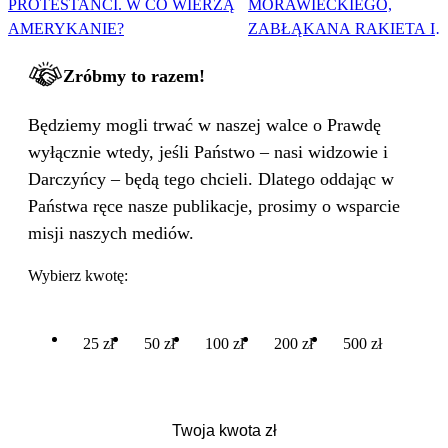
PROTESTANCI. W CO WIERZĄ
MORAWIECKIEGO,
AMERYKANIE?
ZABŁĄKANA RAKIETA I
WIELKA PODMIANA
Zróbmy to razem!
Będziemy mogli trwać w naszej walce o Prawdę
wyłącznie wtedy, jeśli Państwo – nasi widzowie i
Darczyńcy – będą tego chcieli. Dlatego oddając w
Państwa ręce nasze publikacje, prosimy o wsparcie
misji naszych mediów.
Wybierz kwotę:
25 zł
50 zł
100 zł
200 zł
500 zł