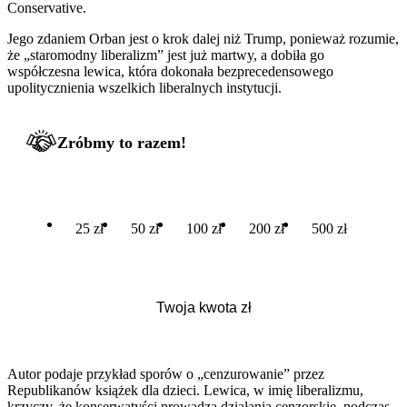
Conservative.
Jego zdaniem Orban jest o krok dalej niż Trump, ponieważ rozumie,
że „staromodny liberalizm” jest już martwy, a dobiła go
współczesna lewica, która dokonała bezprecedensowego
upolitycznienia wszelkich liberalnych instytucji.
Zróbmy to razem!
25 zł
50 zł
100 zł
200 zł
500 zł
Autor podaje przykład sporów o „cenzurowanie” przez
Republikanów książek dla dzieci. Lewica, w imię liberalizmu,
krzyczy, że konserwatyści prowadzą działania cenzorskie, podczas