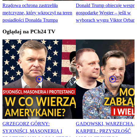
Rządowa ochrona zastrzeliła
Donald Trump obiecuje wesprz
mężczyznę, który wkroczył na teren
gospodarkę Węgier – jeśli w
posiadłości Donalda Trumpa
wyborach wygra Viktor Orban
Oglądaj na PCh24 TV
GRZEGORZ GÓRNY:
GADOWSKI, WARZECHA,
SYJONIŚCI, MASONERIA I
KARPIEL: PRZYSZŁOŚĆ