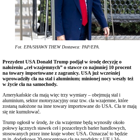
Fot. EPA/SHAWN THEW Dostawca: PAP/EPA.
Prezydent USA Donald Trump podjął w środę decyzję o
nałożeniu „ceł wzajemnych” o stawce co najmniej 10 procent
na towary importowane z zagranicy. USA już wcześniej
wprowadziły cła na stal i aluminium; minionej nocy weszły też
w życie cła na samochody.
Amerykańskie cła mają więc trzy wymiary – obejmują stal i
aluminium, sektor motoryzacyjny oraz tzw. cła wzajemne, które
zostaną nałożone na inne towary importowane do USA. Cła te mają
się nie kumulować.
Trump ogłosił w środę, że cła wzajemne będą wynosiły około
połowy łącznych stawek ceł i pozacelnych barier handlowych,
stosowanych przez inne kraje wobec USA. Oznaczać to będzie
m.in. dodatkowe 20-procentowe cła na produkty z UE i 34-