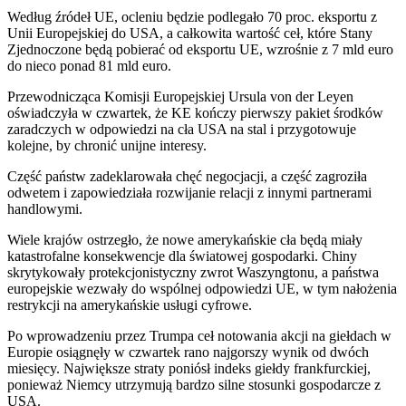
Według źródeł UE, ocleniu będzie podlegało 70 proc. eksportu z
Unii Europejskiej do USA, a całkowita wartość ceł, które Stany
Zjednoczone będą pobierać od eksportu UE, wzrośnie z 7 mld euro
do nieco ponad 81 mld euro.
Przewodnicząca Komisji Europejskiej Ursula von der Leyen
oświadczyła w czwartek, że KE kończy pierwszy pakiet środków
zaradczych w odpowiedzi na cła USA na stal i przygotowuje
kolejne, by chronić unijne interesy.
Część państw zadeklarowała chęć negocjacji, a część zagroziła
odwetem i zapowiedziała rozwijanie relacji z innymi partnerami
handlowymi.
Wiele krajów ostrzegło, że nowe amerykańskie cła będą miały
katastrofalne konsekwencje dla światowej gospodarki. Chiny
skrytykowały protekcjonistyczny zwrot Waszyngtonu, a państwa
europejskie wezwały do wspólnej odpowiedzi UE, w tym nałożenia
restrykcji na amerykańskie usługi cyfrowe.
Po wprowadzeniu przez Trumpa ceł notowania akcji na giełdach w
Europie osiągnęły w czwartek rano najgorszy wynik od dwóch
miesięcy. Największe straty poniósł indeks giełdy frankfurckiej,
ponieważ Niemcy utrzymują bardzo silne stosunki gospodarcze z
USA.