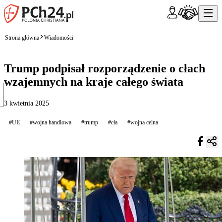
Strona główna
Wiadomości
Trump podpisał rozporządzenie o cłach
wzajemnych na kraje całego świata
3 kwietnia 2025
#UE
#wojna handlowa
#trump
#cła
#wojna celna