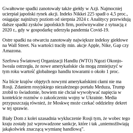
Gwałtowne spadki zanotowały także giełdy w Azji. Najmocniej
ucierpiał japoński rynek akcji. Indeks Nikkei 225 spadł o 4,5 proc.,
osiągając najniższy poziom od sierpnia 2024 r. Analitycy przewidują
dalsze spadki zysków japońskich firm, porównywalne z sytuacją z
2020 r., gdy w gospodarkę uderzyła pandemia Covid-19.
Ostre spadki na otwarciu zanotowały największe indeksy giełdowe
na Wall Street. Na wartości traciły min. akcje Apple, Nike, Gap czy
Amazona.
Szefowa Światowej Organizacji Handlu (WTO) Ngozi Okonjo-
Iweala ostrzegła, że nowe amerykańskie cła mogą zmniejszyć w
tym roku wartość globalnego handlu towarami o około 1 proc.
Na liście krajów objętych nowymi amerykańskimi cłami nie ma
Rosji. Zdaniem rosyjskiego niezależnego portalu Meduza, Trump
zrobił to świadomie, bowiem nie chciał wywoływać napięcia w
kontekście rozmów o zakończeniu wojny w Ukrainie. Media
przypuszczają również, że Moskwę może czekać oddzielny dekret
w tej sprawie.
Biały Dom z kolei uzasadnia wykluczenie Rosji tym, że wobec tego
kraju zostały już wprowadzone sankcje, które i tak „uniemożliwiają
jakąkolwiek znaczącą wymianę handlową”.