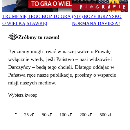
TRUMP SIĘ TEGO BOI? TO GRA
(NIE) BOŻE IGRZYSKO
O WIELKĄ STAWKĘ!
NORMANA DAVIESA?
Zróbmy to razem!
Będziemy mogli trwać w naszej walce o Prawdę
wyłącznie wtedy, jeśli Państwo – nasi widzowie i
Darczyńcy – będą tego chcieli. Dlatego oddając w
Państwa ręce nasze publikacje, prosimy o wsparcie
misji naszych mediów.
Wybierz kwotę:
25 zł
50 zł
100 zł
200 zł
500 zł