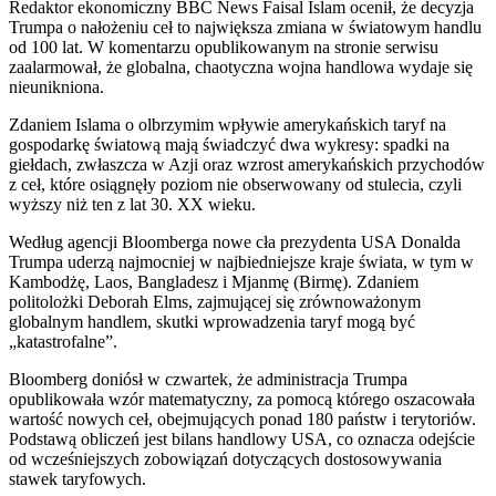
Redaktor ekonomiczny BBC News Faisal Islam ocenił, że decyzja
Trumpa o nałożeniu ceł to największa zmiana w światowym handlu
od 100 lat. W komentarzu opublikowanym na stronie serwisu
zaalarmował, że globalna, chaotyczna wojna handlowa wydaje się
nieunikniona.
Zdaniem Islama o olbrzymim wpływie amerykańskich taryf na
gospodarkę światową mają świadczyć dwa wykresy: spadki na
giełdach, zwłaszcza w Azji oraz wzrost amerykańskich przychodów
z ceł, które osiągnęły poziom nie obserwowany od stulecia, czyli
wyższy niż ten z lat 30. XX wieku.
Według agencji Bloomberga nowe cła prezydenta USA Donalda
Trumpa uderzą najmocniej w najbiedniejsze kraje świata, w tym w
Kambodżę, Laos, Bangladesz i Mjanmę (Birmę). Zdaniem
politolożki Deborah Elms, zajmującej się zrównoważonym
globalnym handlem, skutki wprowadzenia taryf mogą być
„katastrofalne”.
Bloomberg doniósł w czwartek, że administracja Trumpa
opublikowała wzór matematyczny, za pomocą którego oszacowała
wartość nowych ceł, obejmujących ponad 180 państw i terytoriów.
Podstawą obliczeń jest bilans handlowy USA, co oznacza odejście
od wcześniejszych zobowiązań dotyczących dostosowywania
stawek taryfowych.