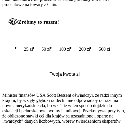
procentowe na towary z Chin.
Zróbmy to razem!
25 zł
50 zł
100 zł
200 zł
500 zł
Minister finansów USA Scott Bessent oświadczył, że radzi innym
krajom, by wzięły głęboki oddech i nie odpowiadały od razu na
nowe amerykańskie cła, bo właśnie w ten sposób dojdzie do
eskalacji i pełnoskalowej wojny handlowej. Przekonywał przy tym,
że obliczone stawki ceł dla krajów są uzasadnione i oparte na
„twardych” danych liczbowych, wbrew twierdzeniom ekspertów.