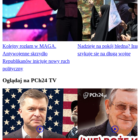
Kolejny rozłam w MAGA.
Nadzieje na pokój bledną? Iran
Antywojenne skrzydło
szykuje się na długą wojnę
Republikanów inicjuje nowy ruch
polityczny
Oglądaj na PCh24 TV