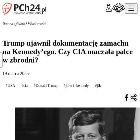
Strona główna
Wiadomości
Trump ujawnił dokumentację zamachu
na Kennedy’ego. Czy CIA maczała palce
w zbrodni?
19 marca 2025
#USA
#cia
#Donald Trump
#john f. kennedy
#jfk