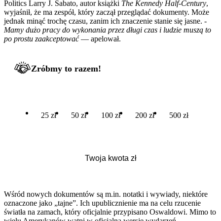
Politics Larry J. Sabato, autor książki
The Kennedy Half-Century
,
wyjaśnił, że ma zespół, który zaczął przeglądać dokumenty. Może
jednak minąć trochę czasu, zanim ich znaczenie stanie się jasne. -
Mamy dużo pracy do wykonania przez długi czas i ludzie muszą to
po prostu zaakceptować
— apelował.
Zróbmy to razem!
25 zł
50 zł
100 zł
200 zł
500 zł
Wśród nowych dokumentów są m.in. notatki i wywiady, niektóre
oznaczone jako „tajne”. Ich upublicznienie ma na celu rzucenie
światła na zamach, który oficjalnie przypisano Oswaldowi. Mimo to
wielu Amerykanów wątpi w oficjalną wersję wydarzeń.