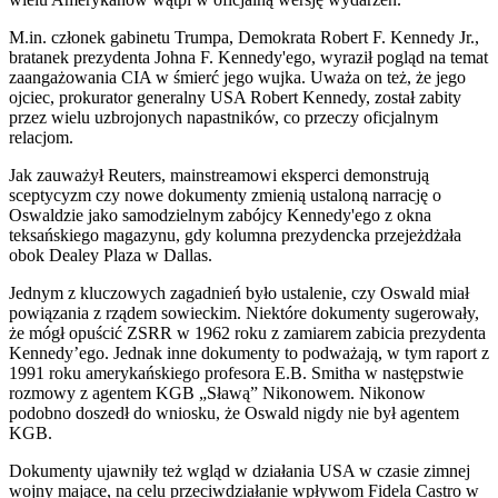
M.in. członek gabinetu Trumpa, Demokrata Robert F. Kennedy Jr.,
bratanek prezydenta Johna F. Kennedy'ego, wyraził pogląd na temat
zaangażowania CIA w śmierć jego wujka. Uważa on też, że jego
ojciec, prokurator generalny USA Robert Kennedy, został zabity
przez wielu uzbrojonych napastników, co przeczy oficjalnym
relacjom.
Jak zauważył Reuters, mainstreamowi eksperci demonstrują
sceptycyzm czy nowe dokumenty zmienią ustaloną narrację o
Oswaldzie jako samodzielnym zabójcy Kennedy'ego z okna
teksańskiego magazynu, gdy kolumna prezydencka przejeżdżała
obok Dealey Plaza w Dallas.
Jednym z kluczowych zagadnień było ustalenie, czy Oswald miał
powiązania z rządem sowieckim. Niektóre dokumenty sugerowały,
że mógł opuścić ZSRR w 1962 roku z zamiarem zabicia prezydenta
Kennedy’ego. Jednak inne dokumenty to podważają, w tym raport z
1991 roku amerykańskiego profesora E.B. Smitha w następstwie
rozmowy z agentem KGB „Sławą” Nikonowem. Nikonow
podobno doszedł do wniosku, że Oswald nigdy nie był agentem
KGB.
Dokumenty ujawniły też wgląd w działania USA w czasie zimnej
wojny mające, na celu przeciwdziałanie wpływom Fidela Castro w