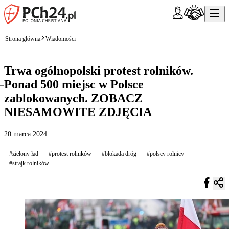
Strona główna
Wiadomości
Trwa ogólnopolski protest rolników.
Ponad 500 miejsc w Polsce
zablokowanych. ZOBACZ
NIESAMOWITE ZDJĘCIA
20 marca 2024
#zielony ład
#protest rolników
#blokada dróg
#polscy rolnicy
#strajk rolników