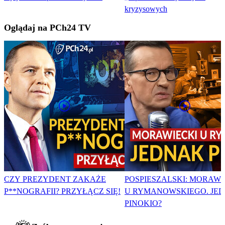
kryzysowych
Oglądaj na PCh24 TV
CZY PREZYDENT ZAKAŻE
POSPIESZALSKI: MORAWI
P**NOGRAFII? PRZYŁĄCZ SIĘ!
U RYMANOWSKIEGO. JE
PINOKIO?