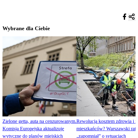
Wybrane dla Ciebie
Zielone getta, auta na cenzurowanym.
Rewolucja kosztem zdrowia i ż
Komisja Europejska aktualizuje
mieszkańców? Warszawski ratu
wytyczne do planów miejskich
„zapomniał” o sytuacjach