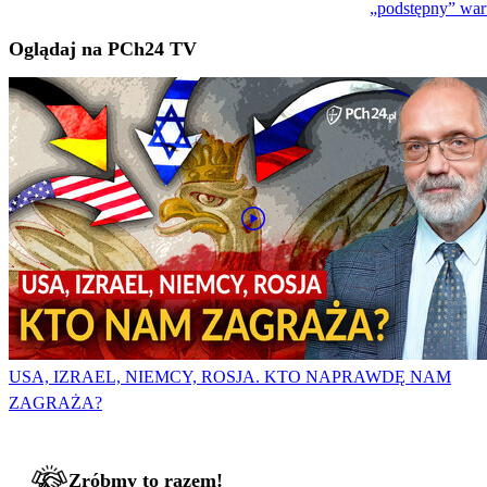
„podstępny” wa
Oglądaj na PCh24 TV
USA, IZRAEL, NIEMCY, ROSJA. KTO NAPRAWDĘ NAM
ZAGRAŻA?
Zróbmy to razem!