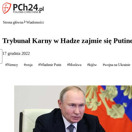
Strona główna
Wiadomości
Trybunał Karny w Hadze zajmie się Putin
17 grudnia 2022
#Niemcy
#rosja
#Władimir Putin
#Moskwa
#kijów
#wojna na Ukrainie