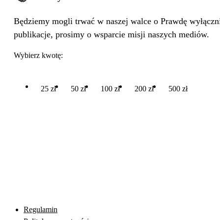
Będziemy mogli trwać w naszej walce o Prawdę wyłącznie
publikacje, prosimy o wsparcie misji naszych mediów.
Wybierz kwotę:
25 zł
50 zł
100 zł
200 zł
500 zł
Regulamin