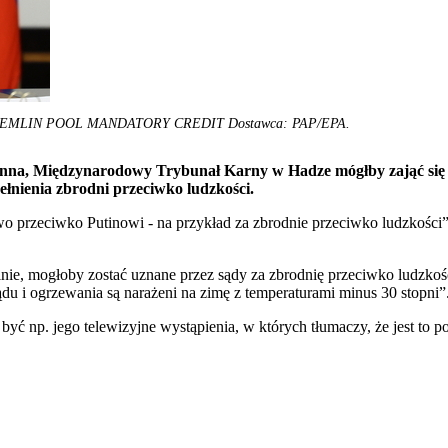
 KREMLIN POOL MANDATORY CREDIT Dostawca: PAP/EPA.
nna, Międzynarodowy Trybunał Karny w Hadze mógłby zająć się W
łnienia zbrodni przeciwko ludzkości.
rzeciwko Putinowi - na przykład za zbrodnie przeciwko ludzkości” 
inie, mogłoby zostać uznane przez sądy za zbrodnię przeciwko ludzko
ądu i ogrzewania są narażeni na zimę z temperaturami minus 30 stopni”
yć np. jego telewizyjne wystąpienia, w których tłumaczy, że jest to po