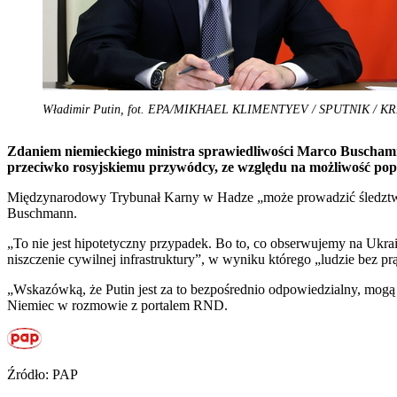
Władimir Putin, fot. EPA/MIKHAEL KLIMENTYEV / SPUTNIK /
Zdaniem niemieckiego ministra sprawiedliwości Marco Buscham
przeciwko rosyjskiemu przywódcy, ze względu na możliwość pope
Międzynarodowy Trybunał Karny w Hadze „może prowadzić śledztwo p
Buschmann.
„To nie jest hipotetyczny przypadek. Bo to, co obserwujemy na Ukra
niszczenie cywilnej infrastruktury”, w wyniku którego „ludzie bez pr
„Wskazówką, że Putin jest za to bezpośrednio odpowiedzialny, mogą b
Niemiec w rozmowie z portalem RND.
Źródło: PAP