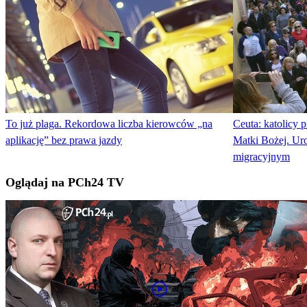
To już plaga. Rekordowa liczba kierowców „na
Ceuta: katolicy p
aplikację” bez prawa jazdy
Matki Bożej. Uro
migracyjnym
Oglądaj na PCh24 TV