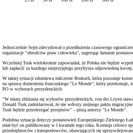
Jednocześnie Sejm zdecydował o przedłużeniu czasowego ograniczeni
organizacje "obrońców praw człowieka", sugerując łamanie postan
Wcześniej Tusk wielokrotnie zapowiadał, że Polska nie będzie wypeł
lub zapłacić za każdego nieprzyjętego przybysza odpowiednią kwotę
W takiej sytuacji zdumiewa milczenie Brukseli, która pozostaje kon
na sprawę doniesienia francuskiego "Le Monde", który przekonuje,
PO w wyborach prezydenckich.
"W miarę zbliżania się wyborów prezydenckich, von der Leyen stawa
Donald Tusk zadeklarował, że nie wdroży unijnego paktu migracyjnego
Tusk będzie przestrzegać przepisów" – piszą autorzy "Le Monde".
Podobna sytuacja dotyczy postanowień Europejskiego Zielonego Ładu.
miał być on publikowany w I kwartale tego roku. Komisja celowo opó
przedsiębiorców i transportowców, obawiających się uprzywilejowane