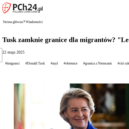
Strona główna
Wiadomości
Tusk zamknie granice dla migrantów? "Le
22 maja 2025
#imigranci
#Donald Tusk
#azyl
#obietnice
#granica z Niemcami
#cóż szk