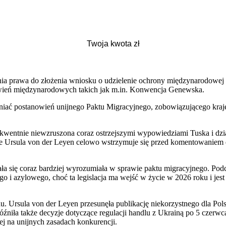
a prawa do złożenia wniosku o udzielenie ochrony międzynarodowej n
owień międzynarodowych takich jak m.in. Konwencja Genewska.
niać postanowień unijnego Paktu Migracyjnego, zobowiązującego kraje 
.
sekwentnie niewzruszona coraz ostrzejszymi wypowiedziami Tuska i dz
 że Ursula von der Leyen celowo wstrzymuje się przed komentowaniem 
ła się coraz bardziej wyrozumiała w sprawie paktu migracyjnego. Pod
 i azylowego, choć ta legislacja ma wejść w życie w 2026 roku i jest 
 Ursula von der Leyen przesunęła publikację niekorzystnego dla Polsk
źniła także decyzje dotyczące regulacji handlu z Ukrainą po 5 czerw
j na unijnych zasadach konkurencji.