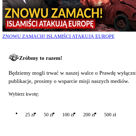
ZNOWU ZAMACH! ISLAMIŚCI ATAKUJĄ EUROPĘ
Zróbmy to razem!
Będziemy mogli trwać w naszej walce o Prawdę wyłącznie
publikacje, prosimy o wsparcie misji naszych mediów.
Wybierz kwotę:
25 zł
50 zł
100 zł
200 zł
500 zł