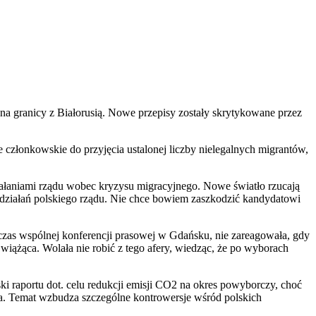
a granicy z Białorusią. Nowe przepisy zostały skrytykowane przez
członkowskie do przyjęcia ustalonej liczby nielegalnych migrantów,
iałaniami rządu wobec kryzysu migracyjnego. Nowe światło rzucają
działań polskiego rządu. Nie chce bowiem zaszkodzić kandydatowi
czas wspólnej konferencji prasowej w Gdańsku, nie zareagowała, gdy
wiążąca. Wolała nie robić z tego afery, wiedząc, że po wyborach
i raportu dot. celu redukcji emisji CO2 na okres powyborczy, choć
ca. Temat wzbudza szczególne kontrowersje wśród polskich