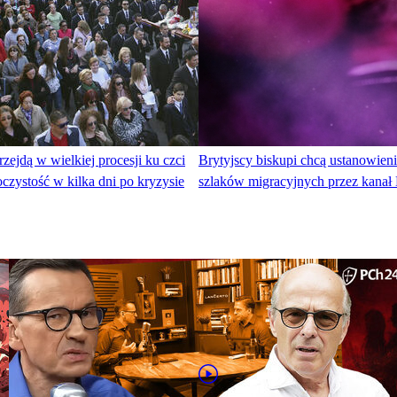
rzejdą w wielkiej procesji ku czci
Brytyjscy biskupi chcą ustanowieni
czystość w kilka dni po kryzysie
szlaków migracyjnych przez kanał