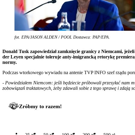
fot. EPA/JASON ALDEN / POOL Dostawca: PAP/EPA.
Donald Tusk zapowiedział zamknięcie granicy z Niemcami, jeżel
der Leyen specjalnie toleruje anty-imigrancką retorykę premie
normy.
Podczas wtorkowego wywiadu na antenie TVP INFO szef rządu poru
-
Powiedziałem Niemcom: jeśli będziecie próbowali przesyłać nam mi
zobowiązań traktatowych, żeby zdawali sobie z tego sprawę i zdają s
Zróbmy to razem!
25 zł
50 zł
100 zł
200 zł
500 zł