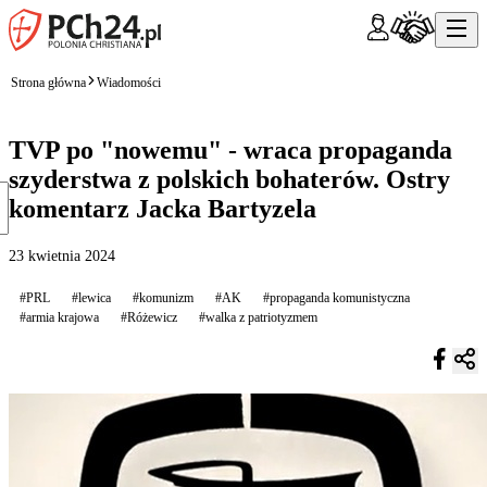
Strona główna
Wiadomości
TVP po "nowemu" - wraca propaganda
szyderstwa z polskich bohaterów. Ostry
komentarz Jacka Bartyzela
23 kwietnia 2024
#PRL
#lewica
#komunizm
#AK
#propaganda komunistyczna
#armia krajowa
#Różewicz
#walka z patriotyzmem