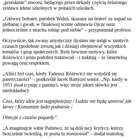
„przesłanie” utworu, będącego przez dekady częścią żelaznego
zestawu lektur szkolnych w polskich szkołach.
„Główny bohater, parobek Waluś, skazany na śmierć za napad na
plebanię i gwałt, w finałowej scenie odmawia
Ojcze nasz
jednocześnie z strachu robiąc pod siebie” – przypomniał profesor.
Oczywiście, tak zwany artystyczny dystans nie mógł w tamtych
czasach (podobnie zresztą jak i dzisiaj) obejmować wszystkich
tematów i grup społecznych. Były bowiem motywy, które
Różewicz i jemu podobni traktowali – i traktują – ze śmiertelną
powagą oraz respektem.
„Aliści był czas, kiedy Tadeusz Różewicz nie wstydził się
patetyczności” – podkreślił Jacek Bartyzel senior. „Np. kiedy w
1951 pisał (cytuję z pamięci, więc może jakieś słówko jest
niedokładne):
Czas, który idzie jest najpiękniejszy / Ludzie nie będą umierać jak
larwy / Komunizm ludzi podniesie /
Obmyje z czasów pogardy”.
„A imaginujcie sobie Państwo, że są dziś tacy krytycy, którzy
bezczelnie twierdzą, że poeta tu
ironizował
” – dodał teatrolog.