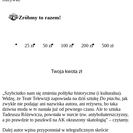
Zróbmy to razem!
25 zł
50 zł
100 zł
200 zł
500 zł
„Szybciutko nam się zmienia
polityka historyczna
(i kulturalna).
Widzę, że Teatr Telewizji zapowiada na dziś sztukę
Do piachu
, jak
zwykle nie podając ani nazwiska autora, ani reżysera, bo taka
dziwna moda w tv nastała już od pewnego czasu. Ale to sztuka
Tadeusza Różewicza, powstała w nurcie tzw. antybohaterszczyzny,
a po prawdzie to paszkwil na AK okraszony skatologią” – czytamy.
Dalej autor wpisu przypomniał w telegraficznym skrócie