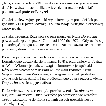
„Aha, i jeszcze jedno: PRL-owska cenzura miała więcej szacunku
dla AK, wstrzymując publikację tego dzieła przez siedem lat” –
podsumował profesor Bartyzel.
Chodzi o telewizyjny spektakl wyemitowany w poniedziałek po
godzinie 21:00 przez Jedynkę. TVP na swojej witrynie internetowej
zapowiadała:
„Sztuka Tadeusza Różewicza o przejmującym tytule
Do piachu
powstawała łącznie przez 17 lat – od 1955 do 1972 r. Gdy udało się
ją ukończyć, minęło kolejne siedem lat, zanim ukazała się drukiem –
publikację dramatu wstrzymywała cenzura.
Po wielu przejściach sztuka Różewicza w reżyserii Tadeusza
Łomnickiego doczekała się w marcu 1979 r. prapremiery w Teatrze
na Woli. Wkrótce jednak, z uwagi na kontrowersje, spektakl
Różewicza wycofano z udziału w Festiwalu Polskich Sztuk
Współczesnych we Wrocławiu, a następnie wskutek protestów
akowskich kombatantów i na prośbę samego autora przedstawienie
Do piachu
zostało zdjęte z afisza.
Dużo większym sukcesem było przedstawienie
Do piachu
w
reżyserii Kazimierza Kutza. Wkrótce po premierze we wrześniu
1990 r. zaliczono je do grona stu najlepszych spektakli Teatru
Telewizji” (…).