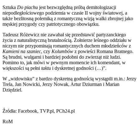
Sztuka
Do piachu
jest bezwzględną próbą demitologizacji
niepodległościowego podziemia w czasie II wojny światowej, a
także bezlitosną polemiką z romantyczną wizją walki zbrojnej jako
męskiej przygody czy patriotycznego obowiązku.
Tadeusz Różewicz nie zawahał się przedstawić partyzanckiego
życia z naturalistyczną brutalnością. Żołnierze leśnego oddziału w
niczym nie przypominają romantycznych duchem młodzieńców z
Kamieni na szaniec
, czy
Kolumbów
z powieści Romana Bratnego.
Są brudni, wulgarni i bardziej podobni do zwierząt niż ludzi.
Pomimo to, jak mówi w pewnym momencie ich komendant, w
większości są pełni
taktu
i dyskretnej godności (…)”.
W „widowisku” z bardzo dyskretną godnością wystąpili m.in.: Jerzy
Trela, Jan Nowicki, Jerzy Nowak, Artur Dziurman i Marian
Dziędziel.
Źródła: Facebook, TVP.pl, PCh24.pl
RoM