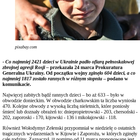
pixabay.com
- Co najmniej 2421 dzieci w Ukrainie padło ofiarą pełnoskalowej
zbrojnej agresji Rosji –
przekazała 24 marca Prokuratura
Generalna Ukrainy. Od początku wojny
zginęło 604 dzieci, a co
najmniej 1817 zostało rannych w różnym stopniu
– podano w
komunikacie.
Najwięcej zabitych bądź rannych dzieci – bo aż 633 – było w
obwodzie donieckim. W obwodzie charkowskim ta liczba wyniosła
470. Kolejne obwody z wysoką liczbą nieletnich, które poniosły
śmierć lub doznały obrażeń to: dniepropietrowski - 203, chersoński -
202, zaporoski - 170, kijowski - 136 i mikołajowski - 118.
Również Wołodymyr Zełenski przypomniał w niedzielę o ostatnich
tragicznych wydarzeniach w Kijowie i Zaporożu, w których zginęły
całe rodziny. Zaznaczył, iż pomimo od 11 marca proponowane jest