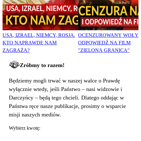
USA, IZRAEL, NIEMCY, ROSJA.
OCENZUROWANY WOŁYŃ
KTO NAPRAWDĘ NAM
ODPOWIEDŹ NA FILM
ZAGRAŻA?
"ZIELONA GRANICA"
Zróbmy to razem!
Będziemy mogli trwać w naszej walce o Prawdę
wyłącznie wtedy, jeśli Państwo – nasi widzowie i
Darczyńcy – będą tego chcieli. Dlatego oddając w
Państwa ręce nasze publikacje, prosimy o wsparcie
misji naszych mediów.
Wybierz kwotę: