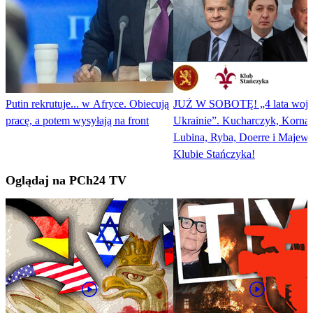
Putin rekrutuje... w Afryce. Obiecują
JUŻ W SOBOTĘ! „4 lata wojn
pracę, a potem wysyłają na front
Ukrainie”. Kucharczyk, Kornat
Lubina, Ryba, Doerre i Majew
Klubie Stańczyka!
Oglądaj na PCh24 TV