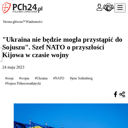
Strona główna
Wiadomości
"Ukraina nie będzie mogła przystąpić do
Sojuszu". Szef NATO o przyszłości
Kijowa w czasie wojny
24 maja 2023
#rosja
#wojna
#Ukraina
#NATO
#jens Soltenberg
#Sojusz Północnoatlatycki