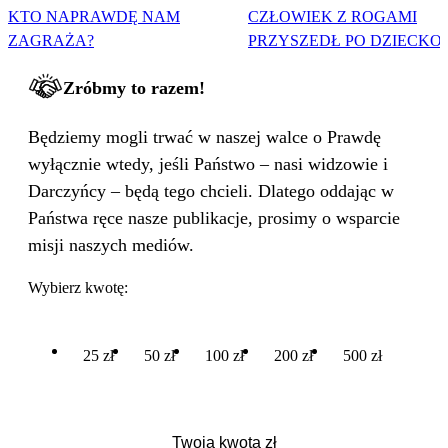
KTO NAPRAWDĘ NAM
CZŁOWIEK Z ROGAMI
ZAGRAŻA?
PRZYSZEDŁ PO DZIECKO
Zróbmy to razem!
Będziemy mogli trwać w naszej walce o Prawdę
wyłącznie wtedy, jeśli Państwo – nasi widzowie i
Darczyńcy – będą tego chcieli. Dlatego oddając w
Państwa ręce nasze publikacje, prosimy o wsparcie
misji naszych mediów.
Wybierz kwotę:
25 zł
50 zł
100 zł
200 zł
500 zł