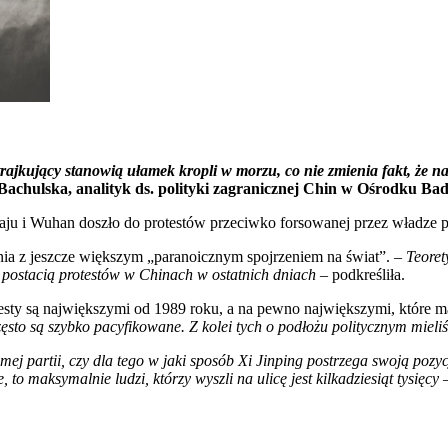
rajkujący stanowią ułamek kropli w morzu, co nie zmienia fakt, że na
Bachulska, analityk ds. polityki zagranicznej Chin w Ośrodku Ba
haju i Wuhan doszło do protestów przeciwko forsowanej przez władze p
nia z jeszcze większym „paranoicznym spojrzeniem na świat”. –
Teoret
od postacią protestów w Chinach w ostatnich dniach
– podkreśliła.
testy są największymi od 1989 roku, a na pewno największymi, które m
zęsto są szybko pacyfikowane. Z kolei tych o podłożu politycznym miel
j partii, czy dla tego w jaki sposób Xi Jinping postrzega swoją pozycję
, to maksymalnie ludzi, którzy wyszli na ulicę jest kilkadziesiąt tysięcy
–