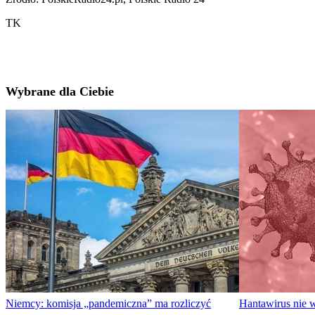
TK
Wybrane dla Ciebie
Niemcy: komisja „pandemiczna” ma rozliczyć
Hantawirus nie 