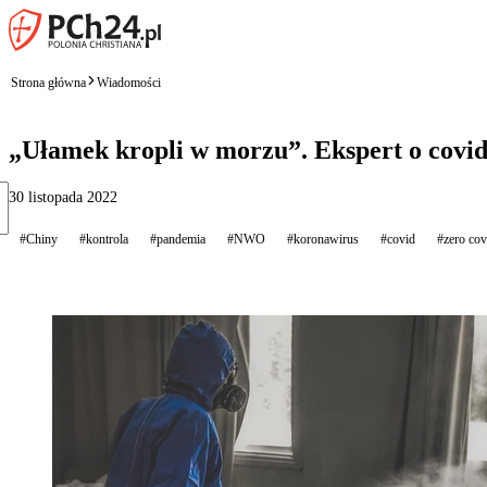
Strona główna
Wiadomości
„Ułamek kropli w morzu”. Ekspert o covid
30 listopada 2022
#Chiny
#kontrola
#pandemia
#NWO
#koronawirus
#covid
#zero cov