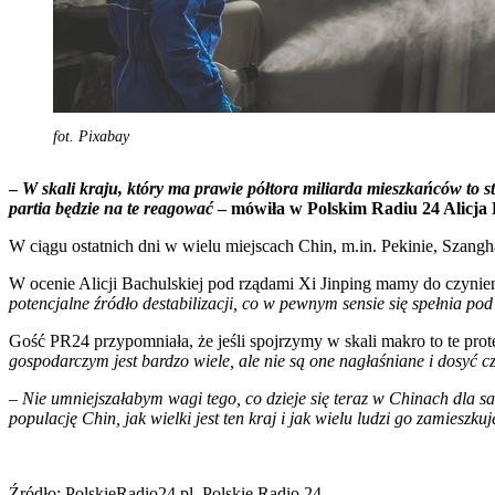
fot. Pixabay
–
W skali kraju, który ma prawie półtora miliarda mieszkańców to st
partia będzie na te reagować
– mówiła w Polskim Radiu 24 Alicja 
W ciągu ostatnich dni w wielu miejscach Chin, m.in. Pekinie, Szang
W ocenie Alicji Bachulskiej pod rządami Xi Jinping mamy do czynie
potencjalne źródło destabilizacji, co w pewnym sensie się spełnia p
Gość PR24 przypomniała, że jeśli spojrzymy w skali makro to te pro
gospodarczym jest bardzo wiele, ale nie są one nagłaśniane i dosyć c
–
Nie umniejszałabym wagi tego, co dzieje się teraz w Chinach dla same
populację Chin, jak wielki jest ten kraj i jak wielu ludzi go zamieszkuje
Źródło: PolskieRadio24.pl, Polskie Radio 24