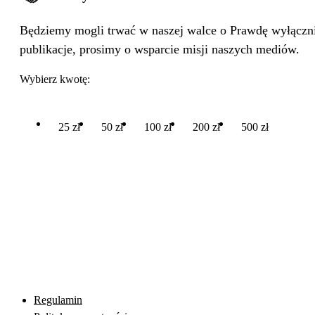
Będziemy mogli trwać w naszej walce o Prawdę wyłącznie
publikacje, prosimy o wsparcie misji naszych mediów.
Wybierz kwotę:
25 zł
50 zł
100 zł
200 zł
500 zł
Regulamin