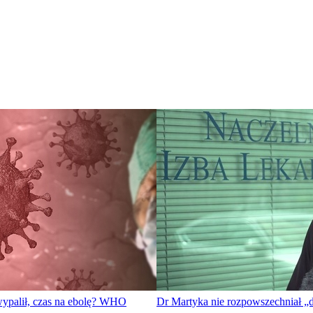
wypalił, czas na ebolę? WHO
Dr Martyka nie rozpowszechniał „d