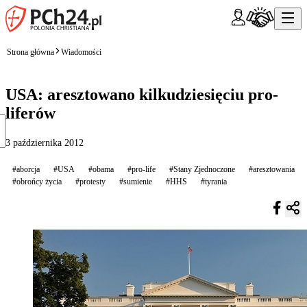
Strona główna
Wiadomości
USA: aresztowano kilkudziesięciu pro-
liferów
3 października 2012
#aborcja
#USA
#obama
#pro-life
#Stany Zjednoczone
#aresztowania
#obrońcy życia
#protesty
#sumienie
#HHS
#tyrania