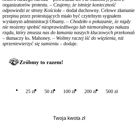
organizatorów protestu. –
Czujemy, że istnieje konieczność
odpowiedzi ze strony Kościoła
– dodał duchowny. Celowe złamanie
przepisu przez protestujących miało być czytelnym sygnałem
wysłanym administracji Obamy. –
Chodziło o pokazanie, że nigdy
nie możemy spełnić niesprawiedliwego lub niemoralnego nakazu
rządu, który zmusza nas do łamania naszych kluczowych przekona
ń
– tłumaczy ks. Mahoney. –
Wolimy raczej iść do więzienia, niż
sprzeniewierzyć się sumieniu
– dodaje.
Zróbmy to razem!
25 zł
50 zł
100 zł
200 zł
500 zł