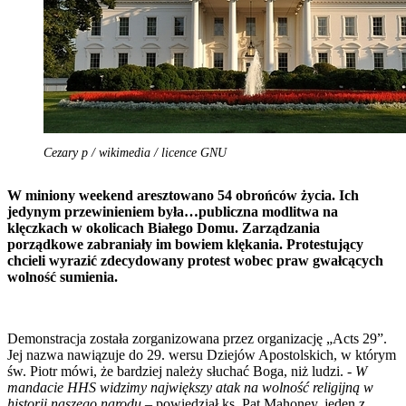
Cezary p / wikimedia / licence GNU
W miniony weekend aresztowano 54 obrońców życia. Ich
jedynym przewinieniem była…publiczna modlitwa na
klęczkach w okolicach Białego Domu. Zarządzania
porządkowe zabraniały im bowiem klękania. Protestujący
chcieli wyrazić zdecydowany protest wobec praw gwałcących
wolność sumienia.
Demonstracja została zorganizowana przez organizację „Acts 29”.
Jej nazwa nawiązuje do 29. wersu Dziejów Apostolskich, w którym
św. Piotr mówi, że bardziej należy słuchać Boga, niż ludzi. -
W
mandacie HHS widzimy największy atak na wolność religijną w
historii naszego narodu
– powiedział ks. Pat Mahoney, jeden z