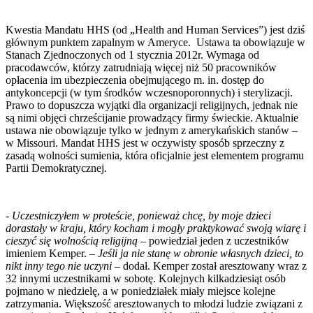
Kwestia Mandatu HHS (od „Health and Human Services”) jest dziś
głównym punktem zapalnym w Ameryce. Ustawa ta obowiązuje w
Stanach Zjednoczonych od 1 stycznia 2012r. Wymaga od
pracodawców, którzy zatrudniają więcej niż 50 pracowników
opłacenia im ubezpieczenia obejmującego m. in. dostęp do
antykoncepcji (w tym środków wczesnoporonnych) i sterylizacji.
Prawo to dopuszcza wyjątki dla organizacji religijnych, jednak nie
są nimi objęci chrześcijanie prowadzący firmy świeckie. Aktualnie
ustawa nie obowiązuje tylko w jednym z amerykańskich stanów –
w Missouri. Mandat HHS jest w oczywisty sposób sprzeczny z
zasadą wolności sumienia, która oficjalnie jest elementem programu
Partii Demokratycznej.
-
Uczestniczyłem w proteście, ponieważ chcę, by moje dzieci
dorastały w kraju, który kocham i mogły praktykować swoją wiarę i
cieszyć się wolnością religijną
– powiedział jeden z uczestników
imieniem Kemper. –
Jeśli ja nie stanę w obronie własnych dzieci, to
nikt inny tego nie uczyni
– dodał. Kemper został aresztowany wraz z
32 innymi uczestnikami w sobotę. Kolejnych kilkadziesiąt osób
pojmano w niedzielę, a w poniedziałek miały miejsce kolejne
zatrzymania. Większość aresztowanych to młodzi ludzie związani z