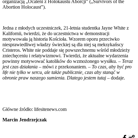
organizacją „Ocaleni z Holokaustu Aborcji” („Survivors of the
Abortion Holocaust”).
Jedna z młodych uczestniczek, 21-letnia studentka Jayne White z
Kalifornii, twierdzi, że do uczestnictwa w demonstracji
motywowała ją historia Kościoła. Wzorem oporu przeciwko
niesprawiedliwej władzy świeckiej są dla niej są meksykańscy
Cristeros. White nie poddaje się powszechnemu wśród młodzieży
zniechęceniu i relatywizmowi. Twierdzi, że aktualne wydarzenia
powinny motywować katolików do wzmożonego wysiłku. –
Teraz
jest czas działania
– mówi z przekonaniem. –
To czas, aby być pro
life nie tylko w sercu, ale także publicznie, czas aby stanąć w
obronie praw naszego sumienia. Dlatego jestem tutaj
– dodaje.
Główne źródło: lifesitenews.com
Marcin Jendrzejczak