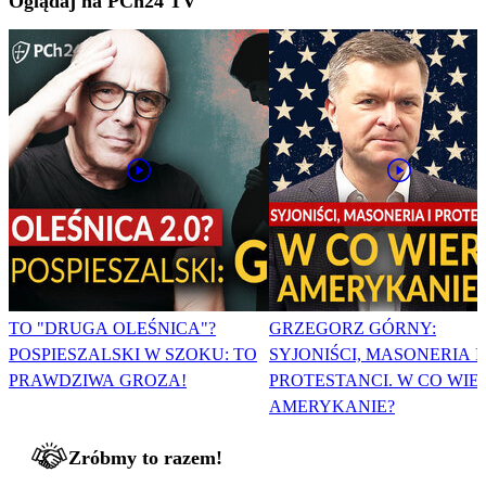
Oglądaj na PCh24 TV
TO "DRUGA OLEŚNICA"?
GRZEGORZ GÓRNY:
POSPIESZALSKI W SZOKU: TO
SYJONIŚCI, MASONERIA I
PRAWDZIWA GROZA!
PROTESTANCI. W CO WIE
AMERYKANIE?
Zróbmy to razem!