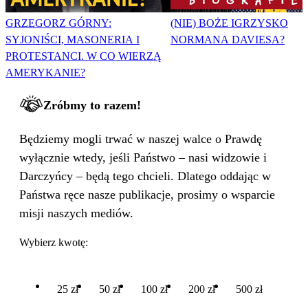
GRZEGORZ GÓRNY:
(NIE) BOŻE IGRZYSKO
SYJONIŚCI, MASONERIA I
NORMANA DAVIESA?
PROTESTANCI. W CO WIERZĄ
AMERYKANIE?
Zróbmy to razem!
Będziemy mogli trwać w naszej walce o Prawdę
wyłącznie wtedy, jeśli Państwo – nasi widzowie i
Darczyńcy – będą tego chcieli. Dlatego oddając w
Państwa ręce nasze publikacje, prosimy o wsparcie
misji naszych mediów.
Wybierz kwotę:
25 zł
50 zł
100 zł
200 zł
500 zł