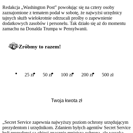
Redakcja „Washington Post” powołując się na cztery osoby
zaznajomione z tematem podał w sobotę, że najwyżsi urzędnicy
tajnych służb wielokrotnie odrzucali prośby o zapewnienie
dodatkowych zasobów i personelu. Tak działo się aż do momentu
zamachu na Donalda Trumpa w Pensylwanii.
Zróbmy to razem!
25 zł
50 zł
100 zł
200 zł
500 zł
„Secret Service zapewnia najwyższy poziom ochrony urzędującym
prezydentom i urzędnikom. Zdaniem byłych agentów Secret Service
byli prezydenci są objęci znacznie mniejszą ochroną, ale wysoka