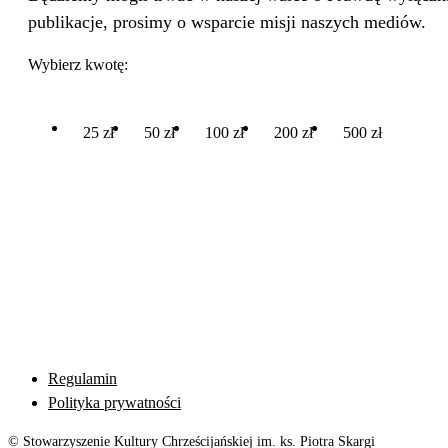
publikacje, prosimy o wsparcie misji naszych mediów.
Wybierz kwotę:
25 zł
50 zł
100 zł
200 zł
500 zł
Regulamin
Polityka prywatności
© Stowarzyszenie Kultury Chrześcijańskiej im. ks. Piotra Skargi