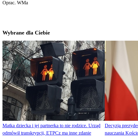
Oprac. WMa
Wybrane dla Ciebie
Matka dziecka i jej partnerka to nie rodzice. Urząd
Decyzja prezyde
odmówił transkrypcji, ETPCz ma inne zdanie
nauczania Kościo