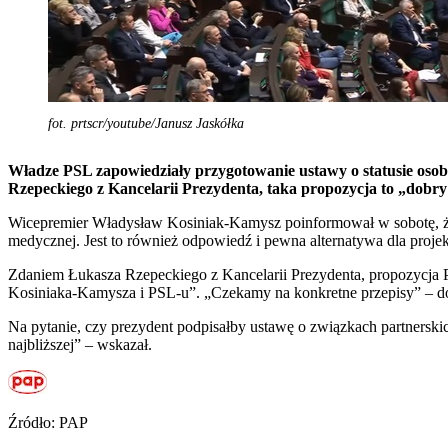
fot. prtscr/youtube/Janusz Jaskółka
Władze PSL zapowiedziały przygotowanie ustawy o statusie osoby
Rzepeckiego z Kancelarii Prezydenta, taka propozycja to „dobry
Wicepremier Władysław Kosiniak-Kamysz poinformował w sobotę, że je
medycznej. Jest to również odpowiedź i pewna alternatywa dla proje
Zdaniem Łukasza Rzepeckiego z Kancelarii Prezydenta, propozycja PS
Kosiniaka-Kamysza i PSL-u”. „Czekamy na konkretne przepisy” – d
Na pytanie, czy prezydent podpisałby ustawę o związkach partnerskic
najbliższej” – wskazał.
Źródło: PAP