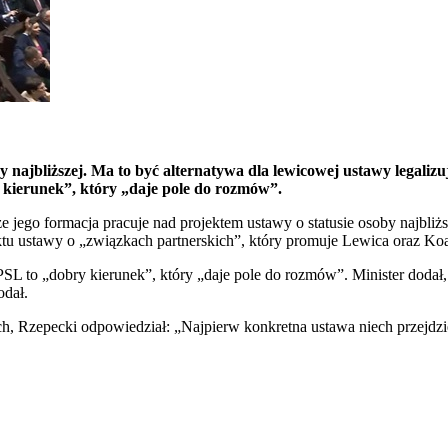
 najbliższej. Ma to być alternatywa dla lewicowej ustawy legalizu
 kierunek”, który „daje pole do rozmów”.
go formacja pracuje nad projektem ustawy o statusie osoby najbliższe
ktu ustawy o „związkach partnerskich”, który promuje Lewica oraz Ko
L to „dobry kierunek”, który „daje pole do rozmów”. Minister dodał,
odał.
h, Rzepecki odpowiedział: „Najpierw konkretna ustawa niech przejdzie