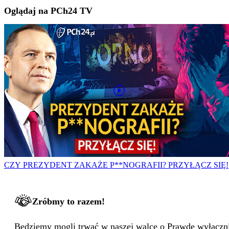
Oglądaj na PCh24 TV
CZY PREZYDENT ZAKAŻE P**NOGRAFII? PRZYŁĄCZ SIĘ!
Zróbmy to razem!
Będziemy mogli trwać w naszej walce o Prawdę wyłącznie