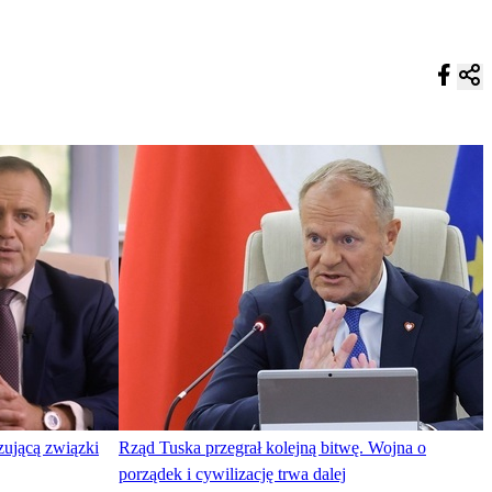
zującą związki
Rząd Tuska przegrał kolejną bitwę. Wojna o
porządek i cywilizację trwa dalej