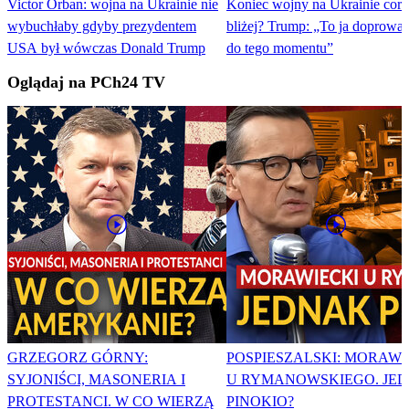
Victor Orban: wojna na Ukrainie nie
Koniec wojny na Ukrainie cora
wybuchłaby gdyby prezydentem
bliżej? Trump: „To ja doprowa
USA był wówczas Donald Trump
do tego momentu”
Oglądaj na PCh24 TV
GRZEGORZ GÓRNY:
POSPIESZALSKI: MORAWI
SYJONIŚCI, MASONERIA I
U RYMANOWSKIEGO. JE
PROTESTANCI. W CO WIERZĄ
PINOKIO?