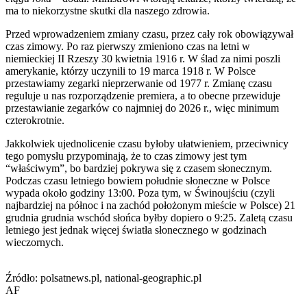
ma to niekorzystne skutki dla naszego zdrowia.
Przed wprowadzeniem zmiany czasu, przez cały rok obowiązywał
czas zimowy. Po raz pierwszy zmieniono czas na letni w
niemieckiej II Rzeszy 30 kwietnia 1916 r. W ślad za nimi poszli
amerykanie, którzy uczynili to 19 marca 1918 r. W Polsce
przestawiamy zegarki nieprzerwanie od 1977 r. Zmianę czasu
reguluje u nas rozporządzenie premiera, a to obecne przewiduje
przestawianie zegarków co najmniej do 2026 r., więc minimum
czterokrotnie.
Jakkolwiek ujednolicenie czasu byłoby ułatwieniem, przeciwnicy
tego pomysłu przypominają, że to czas zimowy jest tym
“właściwym”, bo bardziej pokrywa się z czasem słonecznym.
Podczas czasu letniego bowiem południe słoneczne w Polsce
wypada około godziny 13:00. Poza tym, w Świnoujściu (czyli
najbardziej na północ i na zachód położonym mieście w Polsce) 21
grudnia grudnia wschód słońca byłby dopiero o 9:25. Zaletą czasu
letniego jest jednak więcej światła słonecznego w godzinach
wieczornych.
Źródło: polsatnews.pl, national-geographic.pl
AF