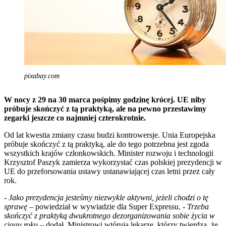
pixabay.com
W nocy z 29 na 30 marca pośpimy godzinę krócej. UE niby
próbuje skończyć z tą praktyką, ale na pewno przestawimy
zegarki jeszcze co najmniej czterokrotnie.
Od lat kwestia zmiany czasu budzi kontrowersje. Unia Europejska
próbuje skończyć z tą praktyką, ale do tego potrzebna jest zgoda
wszystkich krajów członkowskich. Minister rozwoju i technologii
Krzysztof Paszyk zamierza wykorzystać czas polskiej prezydencji w
UE do przeforsowania ustawy ustanawiającej czas letni przez cały
rok.
- Jako prezydencja jesteśmy niezwykle aktywni, jeżeli chodzi o tę
sprawę
– powiedział w wywiadzie dla Super Expressu.
- Trzeba
skończyć z praktyką dwukrotnego dezorganizowania sobie życia w
ciągu roku
– dodał. Ministrowi wtórują lekarze, którzy twierdzą, że