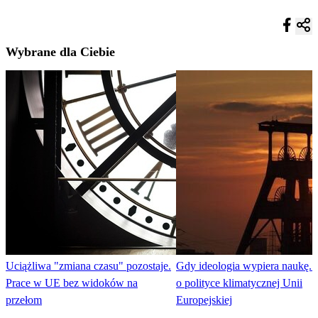
Wybrane dla Ciebie
Uciążliwa "zmiana czasu" pozostaje.
Gdy ideologia wypiera naukę. 
Prace w UE bez widoków na
o polityce klimatycznej Unii
przełom
Europejskiej