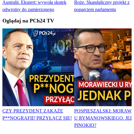
Australii. Ekspert: wywoła skutek
Boże. Skandaliczny projekt z
odwrotny do zamierzonego
poparciem parlamentu
Oglądaj na PCh24 TV
CZY PREZYDENT ZAKAŻE
POSPIESZALSKI: MORAWI
P**NOGRAFII? PRZYŁĄCZ SIĘ!
U RYMANOWSKIEGO. JE
PINOKIO?