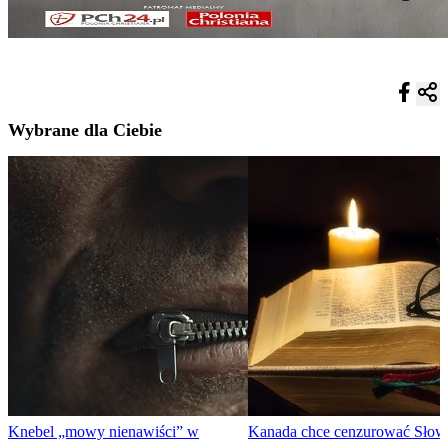
Wybrane dla Ciebie
Knebel „mowy nienawiści” w
Kanada chce cenzurować Słow