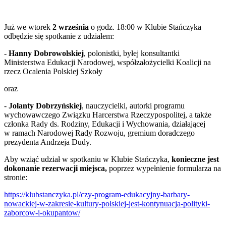
Już we wtorek
2 września
o godz. 18:00 w Klubie Stańczyka
odbędzie się spotkanie z udziałem:
-
Hanny Dobrowolskiej
, polonistki, byłej konsultantki
Ministerstwa Edukacji Narodowej, współzałożycielki Koalicji na
rzecz Ocalenia Polskiej Szkoły
oraz
-
Jolanty Dobrzyńskiej
, nauczycielki, autorki programu
wychowawczego Związku Harcerstwa Rzeczypospolitej, a także
członka Rady ds. Rodziny, Edukacji i Wychowania, działającej
w ramach Narodowej Rady Rozwoju, gremium doradczego
prezydenta Andrzeja Dudy.
Aby wziąć udział w spotkaniu w Klubie Stańczyka,
konieczne jest
dokonanie rezerwacji miejsca,
poprzez wypełnienie formularza na
stronie:
https://klubstanczyka.pl/czy-program-edukacyjny-barbary-
nowackiej-w-zakresie-kultury-polskiej-jest-kontynuacja-polityki-
zaborcow-i-okupantow/