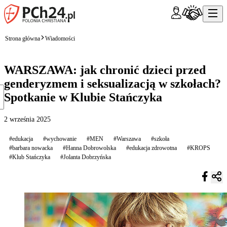
Strona główna
Wiadomości
WARSZAWA: jak chronić dzieci przed
genderyzmem i seksualizacją w szkołach?
Spotkanie w Klubie Stańczyka
2 września 2025
#edukacja
#wychowanie
#MEN
#Warszawa
#szkoła
#barbara nowacka
#Hanna Dobrowolska
#edukacja zdrowotna
#KROPS
#Klub Stańczyka
#Jolanta Dobrzyńska