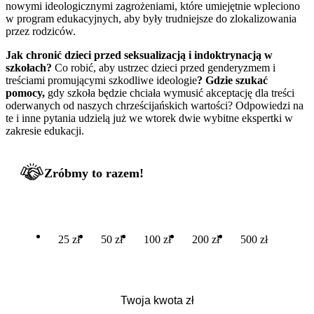
nowymi ideologicznymi zagrożeniami, które umiejętnie wpleciono
w program edukacyjnych, aby były trudniejsze do zlokalizowania
przez rodziców.
Jak chronić dzieci przed seksualizacją i indoktrynacją w
szkołach?
Co robić, aby ustrzec dzieci przed genderyzmem i
treściami promującymi szkodliwe ideologie
? Gdzie szukać
pomocy,
gdy szkoła będzie chciała wymusić akceptację dla treści
oderwanych od naszych chrześcijańskich wartości? Odpowiedzi na
te i inne pytania udzielą już we wtorek dwie wybitne ekspertki w
zakresie edukacji.
Zróbmy to razem!
25 zł
50 zł
100 zł
200 zł
500 zł