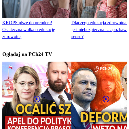
KROPS pisze do premiera!
Dlaczego edukacja zdrowotna 
Ostateczna walka o edukację
jest niebezpieczna i… pozbawi
zdrowotną
sensu?
Oglądaj na PCh24 TV