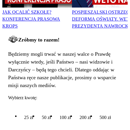
JAK OCALIĆ SZKOŁĘ?
POSPIESZALSKI OSTRZEG
KONFERENCJA PRASOWA
DEFORMA OŚWIATY. WET
KROPS
PREZYDENTA NAWROCK
Zróbmy to razem!
Będziemy mogli trwać w naszej walce o Prawdę
wyłącznie wtedy, jeśli Państwo – nasi widzowie i
Darczyńcy – będą tego chcieli. Dlatego oddając w
Państwa ręce nasze publikacje, prosimy o wsparcie
misji naszych mediów.
Wybierz kwotę:
25 zł
50 zł
100 zł
200 zł
500 zł