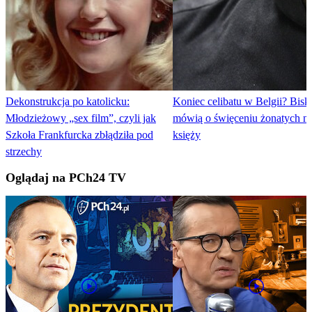
Dekonstrukcja po katolicku:
Koniec celibatu w Belgii? Bisk
Młodzieżowy „sex film”, czyli jak
mówią o święceniu żonatych n
Szkoła Frankfurcka zbłądziła pod
księży
strzechy
Oglądaj na PCh24 TV