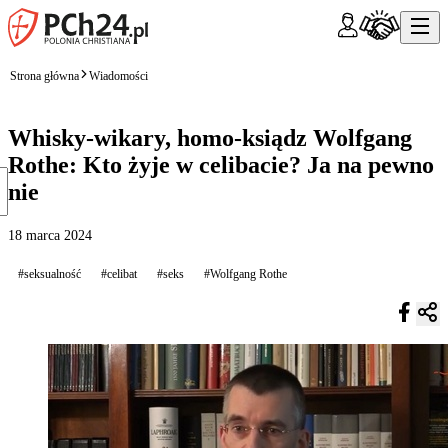
Strona główna
Wiadomości
Whisky-wikary, homo-ksiądz Wolfgang
Rothe: Kto żyje w celibacie? Ja na pewno
nie
18 marca 2024
#seksualność
#celibat
#seks
#Wolfgang Rothe