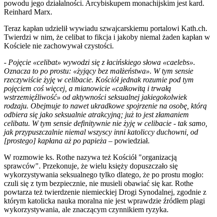
powodu jego działalności. Arcybiskupem monachijskim jest kard.
Reinhard Marx.
Teraz kapłan udzielił wywiadu szwajcarskiemu portalowi Kath.ch.
Twierdzi w nim, że celibat to fikcja i jakoby niemal żaden kapłan w
Kościele nie zachowywał czystości.
-
Pojęcie «celibat» wywodzi się z łacińskiego słowa «caelebs».
Oznacza to po prostu: «żyjący bez małżeństwa». W tym sensie
rzeczywiście żyję w celibacie. Kościół jednak rozumie pod tym
pojęciem coś więcej, a mianowicie «całkowitą i trwałą
wstrzemięźliwość» od aktywności seksualnej jakiegokolwiek
rodzaju. Obejmuje to nawet ukradkowe spojrzenie na osobę, którą
odbiera się jako seksualnie atrakcyjną; już to jest złamaniem
celibatu. W tym sensie definitywnie nie żyję w celibacie - tak samo,
jak przypuszczalnie niemal wszyscy inni katoliccy duchowni, od
[prostego] kapłana aż po papieża
– powiedział.
W rozmowie ks. Rothe nazywa też Kościół "organizacją
sprawców". Przekonuje, że wielu księży dopuszczało się
wykorzystywania seksualnego tylko dlatego, że po prostu mogło:
czuli się z tym bezpiecznie, nie musieli obawiać się kar. Rothe
powtarza też twierdzenie niemieckiej Drogi Synodalnej, zgodnie z
którym katolicka nauka moralna nie jest wprawdzie źródłem plagi
wykorzystywania, ale znaczącym czynnikiem ryzyka.