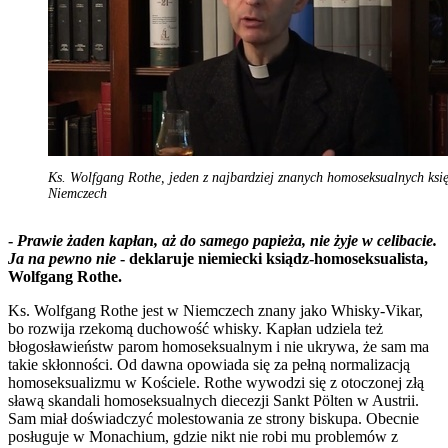
Ks. Wolfgang Rothe, jeden z najbardziej znanych homoseksualnych ksi
Niemczech
-
Prawie żaden kapłan, aż do samego papieża, nie żyje w celibacie.
Ja na pewno nie
- deklaruje niemiecki ksiądz-homoseksualista,
Wolfgang Rothe.
Ks. Wolfgang Rothe jest w Niemczech znany jako Whisky-Vikar,
bo rozwija rzekomą duchowość whisky. Kapłan udziela też
błogosławieństw parom homoseksualnym i nie ukrywa, że sam ma
takie skłonności. Od dawna opowiada się za pełną normalizacją
homoseksualizmu w Kościele. Rothe wywodzi się z otoczonej złą
sławą skandali homoseksualnych diecezji Sankt Pölten w Austrii.
Sam miał doświadczyć molestowania ze strony biskupa. Obecnie
posługuje w Monachium, gdzie nikt nie robi mu problemów z