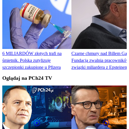
6 MILIARDÓW złotych trafi na
Czarne chmury nad Billem Gat
śmietnik. Polska zutylizuje
Fundacja zwalnia pracowników,
szczepionki zakupione u Pfizera
związki miliardera z Epsteinem
Oglądaj na PCh24 TV