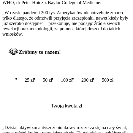
WHO, dr Peter Hotez z Baylor College of Medicine.
„W czasie pandemii 200 tys. Amerykanów niepotrzebnie zmarło
tylko dlatego, że odmówili przyjęcia szczepionki, nawet kiedy były
już szeroko dostępne” – przekonuje, nie podając źródła swoich
rewelacji oraz metodologii, za pomocą której doszedł do takich
wniosków.
Zróbmy to razem!
25 zł
50 zł
100 zł
200 zł
500 zł
„Dzisiaj aktywizm antyszczepionkowy rozszerza się na cały świat,
nawet wśród krajów rozwijających się. To największa zabójcza siła.