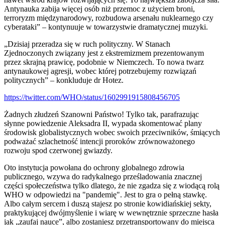
Antynauka zabija więcej osób niż przemoc z użyciem broni,
terroryzm międzynarodowy, rozbudowa arsenału nuklearnego czy
cyberataki” – kontynuuje w towarzystwie dramatycznej muzyki.
„Dzisiaj przeradza się w ruch polityczny. W Stanach
Zjednoczonych związany jest z ekstremizmem prezentowanym
przez skrajną prawicę, podobnie w Niemczech. To nowa twarz
antynaukowej agresji, wobec której potrzebujemy rozwiązań
politycznych” – konkluduje dr Hotez.
https://twitter.com/WHO/status/1602991915808456705
Żadnych złudzeń Szanowni Państwo! Tylko tak, parafrazując
słynne powiedzenie Aleksadra II, wypada skomentować plany
środowisk globalistycznych wobec swoich przeciwników, śmiących
podważać szlachetność intencji proroków zrównoważonego
rozwoju spod czerwonej gwiazdy.
Oto instytucja powołana do ochrony globalnego zdrowia
publicznego, wzywa do radykalnego prześladowania znacznej
części społeczeństwa tylko dlatego, że nie zgadza się z wiodącą rolą
WHO w odpowiedzi na "pandemię". Jest to gra o pełną stawkę.
Albo całym sercem i duszą stajesz po stronie kowidiańskiej sekty,
praktykującej dwójmyślenie i wiarę w wewnętrznie sprzeczne hasła
jak „zaufaj nauce”, albo zostaniesz przetransportowany do miejsca