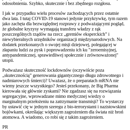
odosobnienia. Szybko, skutecznie i bez zbędnego rozgłosu.
I jak w przypadku wielu procesów zachodzących przez ostatnie
dwa lata. I tutaj COVID-19 stanowi jedynie przykrywkę, tym razem
jako zachęta dla bezwzględnej rozprawy z podważającymi pogląd,
że globalne kryzysy wymagają transferu władzy z rąk
poszczególnych rządów na rzecz „gremiów eksperckich” i
niewybieralnych urzędników organizacji międzynarodowych. Na
dodatek przekonanych o swojej misji dziejowej, polegającej w
złapaniu ludzi za pysk i poprowadzeniu ich ku "zeroemisyjnej,
antypandemicznej, sprawiedliwej społecznie i zrównoważonej"
utopii.
Podważasz skuteczność lockdownów (oczywiście poza
„skutecznością” generowania gigantycznego długu zdrowotnego i
nadmiarowych śmierci)? Uważasz, że o preparatach mRNA nie
wiemy jeszcze wszystkiego? Jesteś przekonany, że Big Pharma
kierowała się głównie zyskami? Nie zgadzasz się na rozwiązania
segregacyjne, wprowadzane mimo medycznej wiedzy o
marginalnym przełożeniu na zatrzymanie transmisji? To wystarczy
by ustawić cię w jednym szeregu z bio-terrorystami i nazistowskimi
bojówkami, określając większym zagrożeniem dla świata niż broń
atomowa. A wiadomo, co robi się z takim zagrożeniem.
PR