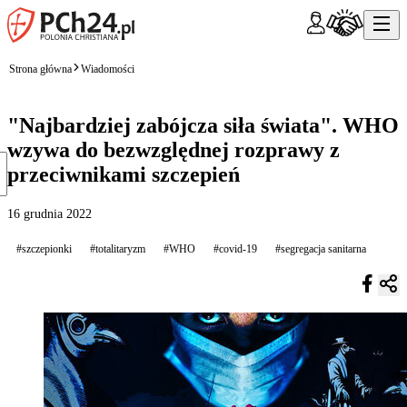
Strona główna
Wiadomości
"Najbardziej zabójcza siła świata". WHO
wzywa do bezwzględnej rozprawy z
przeciwnikami szczepień
16 grudnia 2022
#szczepionki
#totalitaryzm
#WHO
#covid-19
#segregacja sanitarna