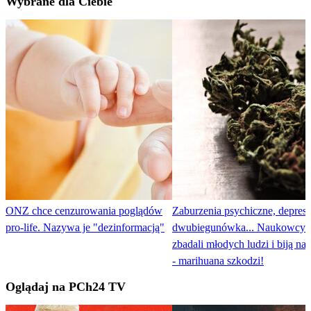
Wybrane dla Ciebie
ONZ chce cenzurowania poglądów
Zaburzenia psychiczne, depresj
pro-life. Nazywa je "dezinformacją"
dwubiegunówka... Naukowcy
zbadali młodych ludzi i biją na
- marihuana szkodzi!
Oglądaj na PCh24 TV