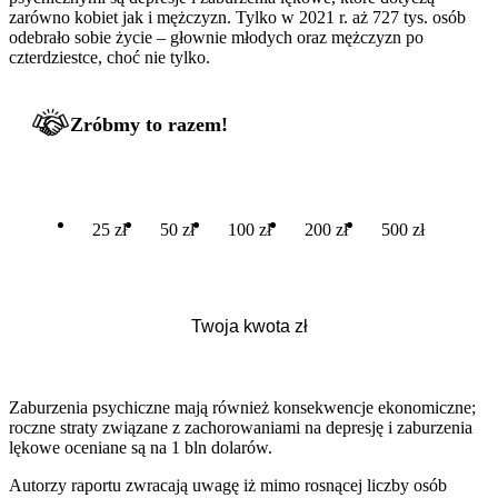
zarówno kobiet jak i mężczyzn. Tylko w 2021 r. aż 727 tys. osób
odebrało sobie życie – głownie młodych oraz mężczyzn po
czterdziestce, choć nie tylko.
Zróbmy to razem!
25 zł
50 zł
100 zł
200 zł
500 zł
Zaburzenia psychiczne mają również konsekwencje ekonomiczne;
roczne straty związane z zachorowaniami na depresję i zaburzenia
lękowe oceniane są na 1 bln dolarów.
Autorzy raportu zwracają uwagę iż mimo rosnącej liczby osób