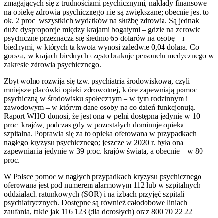
zmagających się z trudnościami psychicznymi, nakłady finansowe
na opiekę zdrowia psychicznego nie są zwiększane; obecnie jest to
ok. 2 proc. wszystkich wydatków na służbę zdrowia. Są jednak
duże dysproporcje między krajami bogatymi – gdzie na zdrowie
psychiczne przeznacza się średnio 65 dolarów na osobę – i
biednymi, w których ta kwota wynosi zaledwie 0,04 dolara. Co
gorsza, w krajach biednych często brakuje personelu medycznego w
zakresie zdrowia psychicznego.
Zbyt wolno rozwija się tzw. psychiatria środowiskowa, czyli
mniejsze placówki opieki zdrowotnej, które zapewniają pomoc
psychiczną w środowisku społecznym – w tym rodzinnym i
zawodowym – w którym dane osoby na co dzień funkcjonują.
Raport WHO donosi, że jest ona w pełni dostępna jedynie w 10
proc. krajów, podczas gdy w pozostałych dominuje opieka
szpitalna. Poprawia się za to opieka oferowana w przypadkach
nagłego kryzysu psychicznego; jeszcze w 2020 r. była ona
zapewniania jedynie w 39 proc. krajów świata, a obecnie – w 80
proc.
W Polsce pomoc w nagłych przypadkach kryzysu psychicznego
oferowana jest pod numerem alarmowym 112 lub w szpitalnych
oddziałach ratunkowych (SOR) i na izbach przyjęć szpitali
psychiatrycznych. Dostępne są również całodobowe liniach
zaufania, takie jak 116 123 (dla dorosłych) oraz 800 70 22 22