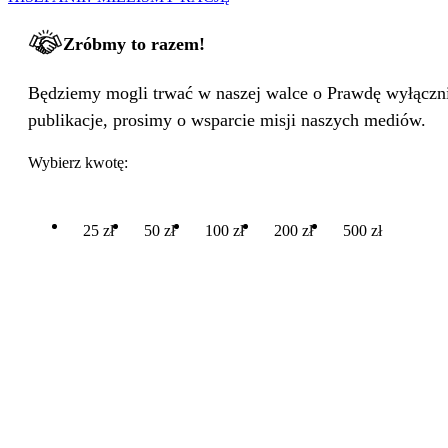
Zróbmy to razem!
Będziemy mogli trwać w naszej walce o Prawdę wyłącznie
publikacje, prosimy o wsparcie misji naszych mediów.
Wybierz kwotę:
25 zł
50 zł
100 zł
200 zł
500 zł