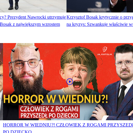
cy? Prezydent Nawrocki utrzymuje
Krzysztof Bosak krytycznie o przy
 Bosak z największym wzrostem
na kryzys: Szwankuje właściwie w
HORROR W WIEDNIU?! CZŁOWIEK Z ROGAMI PRZYSZED
PO DZIECKO