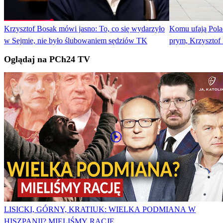
Krzysztof Bosak mówi jasno: To, co się wydarzyło
Komu ufają Pola
w Sejmie, nie było ślubowaniem sędziów TK
prym, Krzysztof
Oglądaj na PCh24 TV
LISICKI, GÓRNY, KRATIUK: WIELKA PODMIANA W
HISZPANII? MIELIŚMY RACJĘ