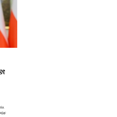
gę
ia.
ując