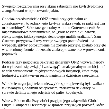
Swojego rozczarowania rosyjskimi zabiegami nie kryli dyplomaci
zaangażowani w opracowanie paktu.
Chociaż przedstawiciele ONZ uznali przyjęcie paktu za
„przełomowe”, to jednak jego krytycy wskazywali, że pakt jest „za
mało ambitny”. Sekretarz generalny Antonio Guterres ocenił, że
międzynarodowe porozumienie, to „krok w kierunku bardziej
efektywnego, inkluzywnego, sieciowego multilateralizmu”. Sam
Guterres przygotował trzy wersje swojego przemówienia na
wypadek, gdyby porozumienie nie zostało przyjęte, zostało przyjęte
w zmienionej formie lub zostało zaakceptowane bez wprowadzania
poprawek.
Podczas fazy negocjacji Sekretarz generalny ONZ wzywał narody
do wykazania się „wizją” i „odwagą”, „maksymalnymi ambicjami”
w celu wzmocnienia międzynarodowych instytucji, które mają
trudności z efektywnym reagowaniem na dzisiejsze zagrożenia.
W trakcie negocjacji tekstu niezwykle sporną kwestią była walka z
tak zwanym globalnym ociepleniem, zwłaszcza deklaracja w
sprawie definitywnego odejścia od paliw kopalnych.
Wraz z Paktem dla Przyszłości przyjęto jego załączniki: Global
Digital Compact i Deklarację w sprawie przyszłych pokoleń, które