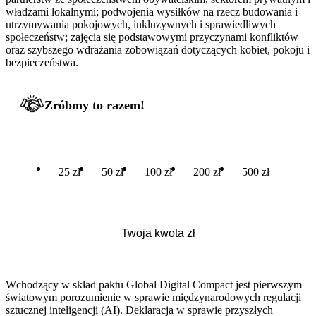
władzami lokalnymi; podwojenia wysiłków na rzecz budowania i
utrzymywania pokojowych, inkluzywnych i sprawiedliwych
społeczeństw; zajęcia się podstawowymi przyczynami konfliktów
oraz szybszego wdrażania zobowiązań dotyczących kobiet, pokoju i
bezpieczeństwa.
Zróbmy to razem!
25 zł
50 zł
100 zł
200 zł
500 zł
Wchodzący w skład paktu Global Digital Compact jest pierwszym
światowym porozumienie w sprawie międzynarodowych regulacji
sztucznej inteligencji (AI). Deklaracja w sprawie przyszłych