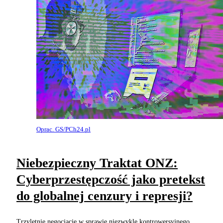
Oprac. GS/PCh24.pl
Niebezpieczny Traktat ONZ:
Cyberprzestępczość jako pretekst
do globalnej cenzury i represji?
Trzyletnie negocjacje w sprawie niezwykle kontrowersyjnego