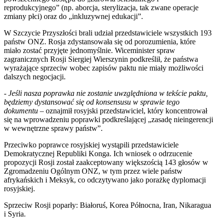
reprodukcyjnego” (np. aborcja, sterylizacja, tak zwane operacje
zmiany płci) oraz do „inkluzywnej edukacji”.
W Szczycie Przyszłości brali udział przedstawiciele wszystkich 193
państw ONZ. Rosja zdystansowała się od porozumienia, które
miało zostać przyjęte jednomyślnie. Wiceminister spraw
zagranicznych Rosji Siergiej Wierszynin podkreślił, że państwa
wyrażające sprzeciw wobec zapisów paktu nie miały możliwości
dalszych negocjacji.
- Jeśli nasza poprawka nie zostanie uwzględniona w tekście paktu,
będziemy dystansować się od konsensusu w sprawie tego
dokumentu
– oznajmił rosyjski przedstawiciel, który koncentrował
się na wprowadzeniu poprawki podkreślającej „zasadę nieingerencji
w wewnętrzne sprawy państw”.
Przeciwko poprawce rosyjskiej wystąpili przedstawiciele
Demokratycznej Republiki Konga. Ich wniosek o odrzucenie
propozycji Rosji został zaakceptowany większością 143 głosów w
Zgromadzeniu Ogólnym ONZ, w tym przez wiele państw
afrykańskich i Meksyk, co odczytywano jako porażkę dyplomacji
rosyjskiej.
Sprzeciw Rosji poparły: Białoruś, Korea Północna, Iran, Nikaragua
i Syria.