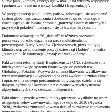
służyć jako „kompas, którego igła wskazuje na większą współpracę
i partnerstwo, a nie na większy konflikt i fragmentację”.
W przyjętej wersji paktu liderzy państw zobowiązali się wzmocnić
system globalnego zarządzania i dostosować go do wymogów
zmieniającego się świata, chroniąc „potrzeby i interesy obecnych i
przyszłych pokoleń” mierzących się „z trwałym kryzysem”.
Dokument wskazuje na 56 „działań” w różnych obszarach,
począwszy od zobowiązania na rzecz multilateralizmu,
przestrzegania Karty Narodów Zjednoczonych, przez politykę
klimatyczną, „wzmocnienie pozycji dziewcząt i kobiet”, na walce
„o integralność informacji” (czytaj: cenzura) kończąc.
Pakt zakłada reformę Rady Bezpieczeństwa ONZ i dostosowanie
międzynarodowego systemu finansowego do potrzeb tzw.
Globalnego Południa. Wzywa do zintensyfikowania wysiłków na
rzecz transformacji eko-społecznej w celu zwalczania zmian klimatu
i opracowania nowego porozumienia dotyczącego dzielenia się
danymi, cyfryzacji i korzystania z zaawansowanych systemów
algorytmicznych (tzw. sztuczna inteligencja).
Pakt obiecuje przede wszystkim przyspieszenie wysiłków na rzecz
osiągnięcia celów zrównoważonego rozwoju do 2030 (Agenda
2030), zwłaszcza zintensyfikowania działań w zakresie zapewnienia
powszechnego dostępu do „zdrowia seksualnego i