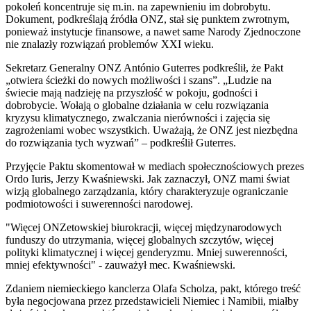
pokoleń koncentruje się m.in. na zapewnieniu im dobrobytu.
Dokument, podkreślają źródła ONZ, stał się punktem zwrotnym,
ponieważ instytucje finansowe, a nawet same Narody Zjednoczone
nie znalazły rozwiązań problemów XXI wieku.
Sekretarz Generalny ONZ António Guterres podkreślił, że Pakt
„otwiera ścieżki do nowych możliwości i szans”. „Ludzie na
świecie mają nadzieję na przyszłość w pokoju, godności i
dobrobycie. Wołają o globalne działania w celu rozwiązania
kryzysu klimatycznego, zwalczania nierówności i zajęcia się
zagrożeniami wobec wszystkich. Uważają, że ONZ jest niezbędna
do rozwiązania tych wyzwań” – podkreślił Guterres.
Przyjęcie Paktu skomentował w mediach społecznościowych prezes
Ordo Iuris, Jerzy Kwaśniewski. Jak zaznaczył, ONZ mami świat
wizją globalnego zarządzania, który charakteryzuje ograniczanie
podmiotowości i suwerenności narodowej.
"Więcej ONZetowskiej biurokracji, więcej międzynarodowych
funduszy do utrzymania, więcej globalnych szczytów, więcej
polityki klimatycznej i więcej genderyzmu. Mniej suwerenności,
mniej efektywności" - zauważył mec. Kwaśniewski.
Zdaniem niemieckiego kanclerza Olafa Scholza, pakt, którego treść
była negocjowana przez przedstawicieli Niemiec i Namibii, miałby