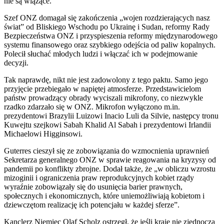
nie są wiążące.
Szef ONZ domagał się zakończenia „wojen rozdzierających nasz
świat” od Bliskiego Wschodu po Ukrainę i Sudan, reformy Rady
Bezpieczeństwa ONZ i przyspieszenia reformy międzynarodowego
systemu finansowego oraz szybkiego odejścia od paliw kopalnych.
Polecił słuchać młodych ludzi i włączać ich w podejmowanie
decyzji.
Tak naprawdę, nikt nie jest zadowolony z tego paktu. Samo jego
przyjęcie przebiegało w napiętej atmosferze. Przedstawicielom
państw prowadzący obrady wyciszali mikrofony, co niezwykle
rzadko zdarzało się w ONZ. Mikrofon wyłączono m.in.
prezydentowi Brazylii Luizowi Inacio Luli da Silvie, następcy tronu
Kuwejtu szejkowi Sabah Khalid Al Sabah i prezydentowi Irlandii
Michaelowi Higginsowi.
Guterres cieszył się ze zobowiązania do wzmocnienia uprawnień
Sekretarza generalnego ONZ w sprawie reagowania na kryzysy od
pandemii po konflikty zbrojne. Dodał także, że „w obliczu wzrostu
mizoginii i ograniczenia praw reprodukcyjnych kobiet rządy
wyraźnie zobowiązały się do usunięcia barier prawnych,
społecznych i ekonomicznych, które uniemożliwiają kobietom i
dziewczętom realizację ich potencjału w każdej sferze”.
Kanclerz Niemiec Olaf Scholz ostrzegł, że jeśli kraje nie zjednoczą