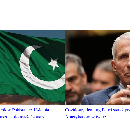
ok w Pakistanie: 13-letnia
Covidowy demiurg Fauci stanął prz
muszona do małżeństwa z
Amerykanom w twarz