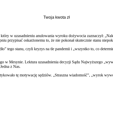
który w uzasadnieniu anulowania wyroku dożywocia zaznaczył: „Nale
pniu przypisać oskarżonemu to, że nie pokonał skutecznie stanu niepo
ło” tego stanu, czyli kryzys na tle pandemii i „wszystko to, co deter
go w Mesynie. Lektura uzasadnienia decyzji Sądu Najwyższego „wywołu
 Jedna z Nas.
rytykowało tę motywację sędziów. „Straszna wiadomość”, „wyrok wywołu