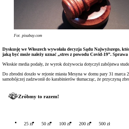
Fot. pixabay.com
Dyskusję we Włoszech wywołała decyzja Sądu Najwyższego, który 
jaką być może należy uznać „stres z powodu Covid-19”. Sprawa m
Włoskie media podały, że wyrok dożywocia dotyczył zabójstwa student
Do zbrodni doszło w rejonie miasta Mesyna w domu pary 31 marca 20
samobójczej zadzwonił do karabinierów tłumacząc, że przyczyną zbro
Zróbmy to razem!
25 zł
50 zł
100 zł
200 zł
500 zł