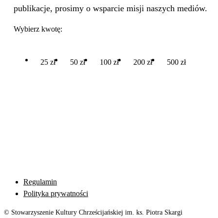
publikacje, prosimy o wsparcie misji naszych mediów.
Wybierz kwotę:
25 zł
50 zł
100 zł
200 zł
500 zł
Regulamin
Polityka prywatności
© Stowarzyszenie Kultury Chrześcijańskiej im. ks. Piotra Skargi