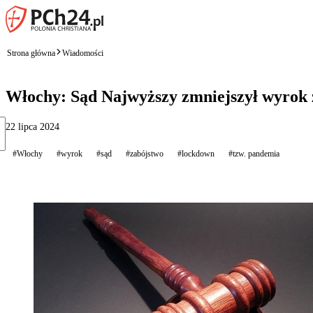
Strona główna
Wiadomości
Włochy: Sąd Najwyższy zmniejszył wyrok 
22 lipca 2024
#Włochy
#wyrok
#sąd
#zabójstwo
#lockdown
#tzw. pandemia