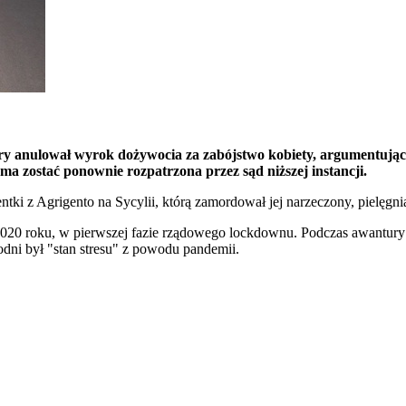
anulował wyrok dożywocia za zabójstwo kobiety, argumentując, iż s
a zostać ponownie rozpatrzona przez sąd niższej instancji.
ki z Agrigento na Sycylii, którą zamordował jej narzeczony, pielęgni
20 roku, w pierwszej fazie rządowego lockdownu. Podczas awantury m
dni był "stan stresu" z powodu pandemii.