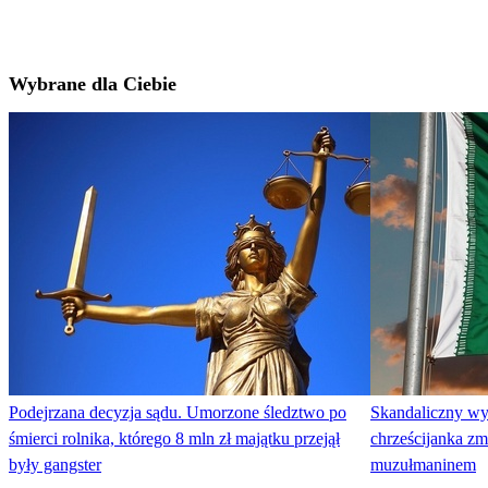
Wybrane dla Ciebie
Podejrzana decyzja sądu. Umorzone śledztwo po
Skandaliczny wyr
śmierci rolnika, którego 8 mln zł majątku przejął
chrześcijanka z
były gangster
muzułmaninem