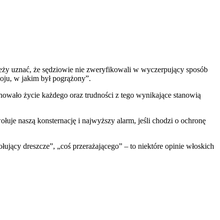
ży uznać, że sędziowie nie zweryfikowali w wyczerpujący sposób
koju, w jakim był pogrążony”.
minowało życie każdego oraz trudności z tego wynikające stanowią
je naszą konsternację i najwyższy alarm, jeśli chodzi o ochronę
jący dreszcze”, „coś przerażającego” – to niektóre opinie włoskich