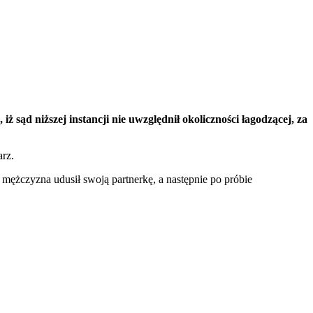
ąd niższej instancji nie uwzględnił okoliczności łagodzącej, za
arz.
ężczyzna udusił swoją partnerkę, a następnie po próbie