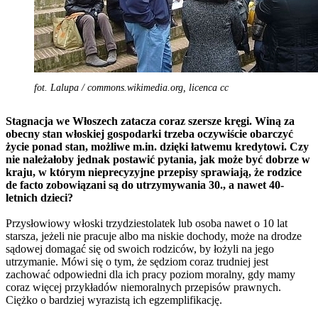
fot. Lalupa / commons.wikimedia.org, licenca cc
Stagnacja we Włoszech zatacza coraz szersze kręgi. Winą za
obecny stan włoskiej gospodarki trzeba oczywiście obarczyć
życie ponad stan, możliwe m.in. dzięki łatwemu kredytowi. Czy
nie należałoby jednak postawić pytania, jak może być dobrze w
kraju, w którym nieprecyzyjne przepisy sprawiają, że rodzice
de facto zobowiązani są do utrzymywania 30., a nawet 40-
letnich dzieci?
Przysłowiowy włoski trzydziestolatek lub osoba nawet o 10 lat
starsza, jeżeli nie pracuje albo ma niskie dochody, może na drodze
sądowej domagać się od swoich rodziców, by łożyli na jego
utrzymanie. Mówi się o tym, że sędziom coraz trudniej jest
zachować odpowiedni dla ich pracy poziom moralny, gdy mamy
coraz więcej przykładów niemoralnych przepisów prawnych.
Ciężko o bardziej wyrazistą ich egzemplifikację.