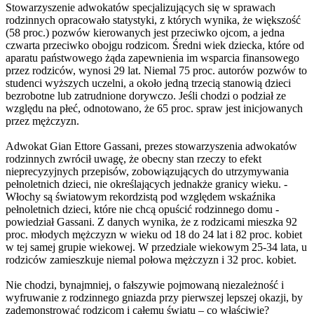
Stowarzyszenie adwokatów specjalizujących się w sprawach
rodzinnych opracowało statystyki, z których wynika, że większość
(58 proc.) pozwów kierowanych jest przeciwko ojcom, a jedna
czwarta przeciwko obojgu rodzicom. Średni wiek dziecka, które od
aparatu państwowego żąda zapewnienia im wsparcia finansowego
przez rodziców, wynosi 29 lat. Niemal 75 proc. autorów pozwów to
studenci wyższych uczelni, a około jedną trzecią stanowią dzieci
bezrobotne lub zatrudnione dorywczo. Jeśli chodzi o podział ze
względu na płeć, odnotowano, że 65 proc. spraw jest inicjowanych
przez mężczyzn.
Adwokat Gian Ettore Gassani, prezes stowarzyszenia adwokatów
rodzinnych zwrócił uwagę, że obecny stan rzeczy to efekt
nieprecyzyjnych przepisów, zobowiązujących do utrzymywania
pełnoletnich dzieci, nie określających jednakże granicy wieku. -
Włochy są światowym rekordzistą pod względem wskaźnika
pełnoletnich dzieci, które nie chcą opuścić rodzinnego domu -
powiedział Gassani. Z danych wynika, że z rodzicami mieszka 92
proc. młodych mężczyzn w wieku od 18 do 24 lat i 82 proc. kobiet
w tej samej grupie wiekowej. W przedziale wiekowym 25-34 lata, u
rodziców zamieszkuje niemal połowa mężczyzn i 32 proc. kobiet.
Nie chodzi, bynajmniej, o fałszywie pojmowaną niezależność i
wyfruwanie z rodzinnego gniazda przy pierwszej lepszej okazji, by
zademonstrować rodzicom i całemu światu – co właściwie?