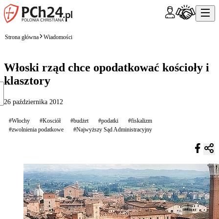
Strona główna
Wiadomości
Włoski rząd chce opodatkować kościoły i
klasztory
26 października 2012
#Włochy
#Kosciół
#budżet
#podatki
#fiskalizm
#zwolnienia podatkowe
#Najwyższy Sąd Administracyjny