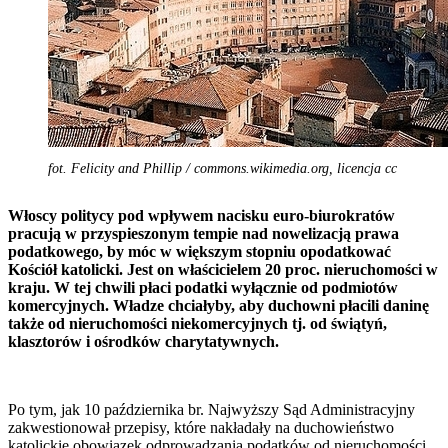
fot. Felicity and Phillip / commons.wikimedia.org, licencja cc
Włoscy politycy pod wpływem nacisku euro-biurokratów
pracują w przyspieszonym tempie nad nowelizacją prawa
podatkowego, by móc w większym stopniu opodatkować
Kościół katolicki. Jest on właścicielem 20 proc. nieruchomości w
kraju. W tej chwili płaci podatki wyłącznie od podmiotów
komercyjnych. Władze chciałyby, aby duchowni płacili daninę
także od nieruchomości niekomercyjnych tj. od świątyń,
klasztorów i ośrodków charytatywnych.
Po tym, jak 10 października br. Najwyższy Sąd Administracyjny
zakwestionował przepisy, które nakładały na duchowieństwo
katolickie obowiązek odprowadzania podatków od nieruchomości