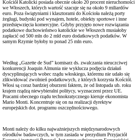
Kościół Katolicki posiada obecnie około 20 procent nieruchomości
we Włoszech, których wartość szacuje się na około 9 miliardów
euro. Poza świątyniami i klasztorami do Kościoła należą porty
żeglugi, budynki pod wynajem, hotele, obiekty sportowe i inne
przedsięwzięcia komercyjne. Gdyby przyjęto nowe rozwiązania
podatkowe duchowieństwo katolickie we Włoszech musiałoby
zapłacić od 500 mln do 2 mld euro dodatkowych podatków. W
samym Rzymie byłoby to ponad 25 mln euro.
Według „Gazette de Sud” komisarz ds. zwalczania nieuczciwej
konkurencji Joaquin Almunia nie wyklucza podjęcia działań
dyscyplinujących wobec rządu włoskiego, któremu nie udało się
zlikwidować zwolnień podatkowych, z których korzysta Kościół.
Włosi są coraz bardziej oburzeni faktem, że od listopada ub. roku
krajem rządzą niewybieralni politycy, wyznaczeni przez UE.
Pracami obecnego rządu technokratycznego kieruje ekonomista
Mario Monti. Koncentruje się on na realizacji dyrektyw
europejskich dot. programu oszczędnościowego.
Monti należy do kilku najważniejszych międzynarodowych
ośrodków badawczych, w tym zasiada w prezydium Przyjaciół