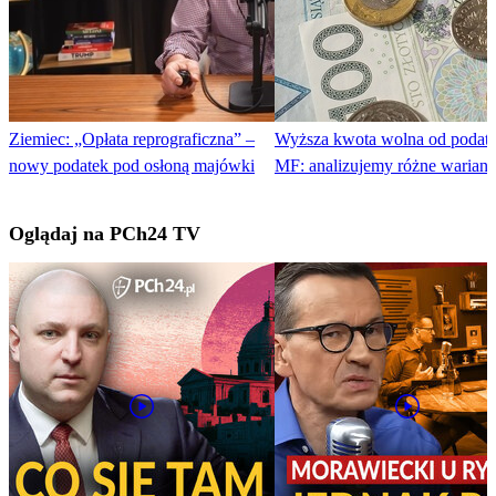
Ziemiec: „Opłata reprograficzna” –
Wyższa kwota wolna od podat
nowy podatek pod osłoną majówki
MF: analizujemy różne wariant
Oglądaj na PCh24 TV