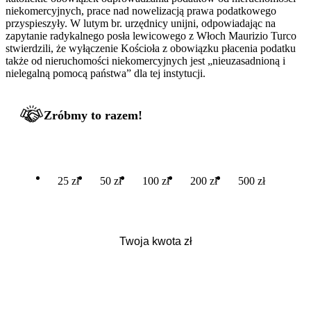
niekomercyjnych, prace nad nowelizacją prawa podatkowego
przyspieszyły. W lutym br. urzędnicy unijni, odpowiadając na
zapytanie radykalnego posła lewicowego z Włoch Maurizio Turco
stwierdzili, że wyłączenie Kościoła z obowiązku płacenia podatku
także od nieruchomości niekomercyjnych jest „nieuzasadnioną i
nielegalną pomocą państwa” dla tej instytucji.
Zróbmy to razem!
25 zł
50 zł
100 zł
200 zł
500 zł