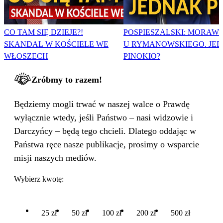
CO TAM SIĘ DZIEJE?!
POSPIESZALSKI: MORAWI
SKANDAL W KOŚCIELE WE
U RYMANOWSKIEGO. JE
WŁOSZECH
PINOKIO?
Zróbmy to razem!
Będziemy mogli trwać w naszej walce o Prawdę
wyłącznie wtedy, jeśli Państwo – nasi widzowie i
Darczyńcy – będą tego chcieli. Dlatego oddając w
Państwa ręce nasze publikacje, prosimy o wsparcie
misji naszych mediów.
Wybierz kwotę:
25 zł
50 zł
100 zł
200 zł
500 zł