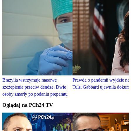
Brazylia wstrzymuje masowe
Prawda o pandemii wyjdzie na
szczepienia przeciw dendze. Dwie
Tulsi Gabbard ujawniła dokum
osoby zmarły po podaniu preparatu
Oglądaj na PCh24 TV