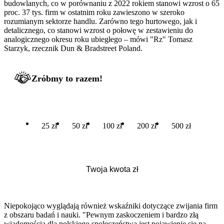
budowlanych, co w porównaniu z 2022 rokiem stanowi wzrost o 65
proc. 37 tys. firm w ostatnim roku zawieszono w szeroko
rozumianym sektorze handlu. Zarówno tego hurtowego, jak i
detalicznego, co stanowi wzrost o połowę w zestawieniu do
analogicznego okresu roku ubiegłego – mówi "Rz" Tomasz
Starzyk, rzecznik Dun & Bradstreet Poland.
Zróbmy to razem!
25 zł
50 zł
100 zł
200 zł
500 zł
Niepokojąco wyglądają również wskaźniki dotyczące zwijania firm
z obszaru badań i nauki. "Pewnym zaskoczeniem i bardzo złą
wiadomością dla polskiego społeczeństwa jest pojawienie się na