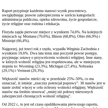
Raport przypisuje każdemu stanowi wynik procentowy,
uwzględniając prawne zabezpieczenia w sześciu kategoriach:
administracja publiczna, opieka zdrowotna, życie gospodarcze,
życie religijne oraz rodzina i edukacja.
Floryda zajęła pierwsze miejsce z wynikiem 74,6%. Na kolejnych
miejscach są: Montana (70,6%), Illinois (68,8%), Ohio (66,9%) i
Missisipi (66,4%).
Najgorzej, już trzeci rok z rzędu, wypadła Wirginia Zachodnia z
wynikiem 19,6%. Dwa lata temu stan poczynił pewne postępy,
przyjmując ustawę o przywróceniu wolności religijnej. Inne stany,
w których wolność religijna jest respektowana, ale w mniejszym
stopniu to: Wyoming (23,3%), Michigan (27,4%), Nebraska
(29,1%) i Vermont (29,3%).
Większość stanów mieści się w przedziale 25%–50%, co ma
oznaczać, iż istnieje „znaczny potencjał poprawy”. 38 stanów jest w
stanie zrobić więcej w celu ochrony wolności religijnej. Większość
stanów ma średnio stosować „mniej niż połowę mierzonych
zabezpieczeń chroniących wolność religijną”.
Od 2022 r., to jest od czasu opublikowania pierwszego raportu,