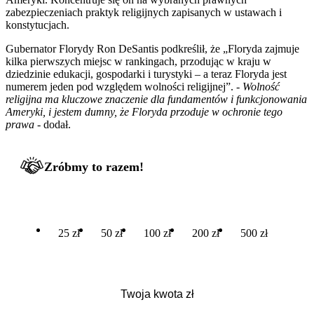
zabezpieczeniach praktyk religijnych zapisanych w ustawach i
konstytucjach.
Gubernator Florydy Ron DeSantis podkreślił, że „Floryda zajmuje
kilka pierwszych miejsc w rankingach, przodując w kraju w
dziedzinie edukacji, gospodarki i turystyki – a teraz Floryda jest
numerem jeden pod względem wolności religijnej”. -
Wolność
religijna ma kluczowe znaczenie dla fundamentów i funkcjonowania
Ameryki, i jestem dumny, że Floryda przoduje w ochronie tego
prawa
- dodał.
Zróbmy to razem!
25 zł
50 zł
100 zł
200 zł
500 zł