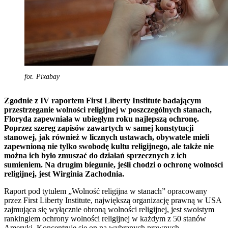
fot. Pixabay
Zgodnie z IV raportem First Liberty Institute badającym
przestrzeganie wolności religijnej w poszczególnych stanach,
Floryda zapewniała w ubiegłym roku najlepszą ochronę.
Poprzez szereg zapisów zawartych w samej konstytucji
stanowej, jak również w licznych ustawach, obywatele mieli
zapewnioną nie tylko swobodę kultu religijnego, ale także nie
można ich było zmuszać do działań sprzecznych z ich
sumieniem. Na drugim biegunie, jeśli chodzi o ochronę wolności
religijnej, jest Wirginia Zachodnia.
Raport pod tytułem „Wolność religijna w stanach” opracowany
przez First Liberty Institute, największą organizację prawną w USA
zajmująca się wyłącznie obroną wolności religijnej, jest swoistym
rankingiem ochrony wolności religijnej w każdym z 50 stanów
Ameryki. Koncentruje się on na wybranych prawnych