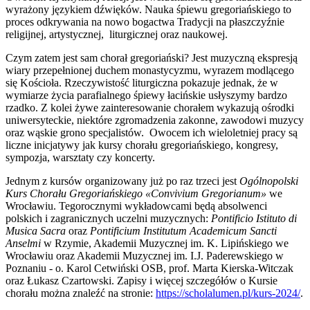
wyrażony językiem dźwięków. Nauka śpiewu gregoriańskiego to
proces odkrywania na nowo bogactwa Tradycji na płaszczyźnie
religijnej, artystycznej, liturgicznej oraz naukowej.
Czym zatem jest sam chorał gregoriański? Jest muzyczną ekspresją
wiary przepełnionej duchem monastycyzmu, wyrazem modlącego
się Kościoła. Rzeczywistość liturgiczna pokazuje jednak, że w
wymiarze życia parafialnego śpiewy łacińskie usłyszymy bardzo
rzadko. Z kolei żywe zainteresowanie chorałem wykazują ośrodki
uniwersyteckie, niektóre zgromadzenia zakonne, zawodowi muzycy
oraz wąskie grono specjalistów. Owocem ich wieloletniej pracy są
liczne inicjatywy jak kursy chorału gregoriańskiego, kongresy,
sympozja, warsztaty czy koncerty.
Jednym z kursów organizowany już po raz trzeci jest
Ogólnopolski
Kurs Chorału Gregoriańskiego «Convivium Gregorianum»
we
Wrocławiu. Tegorocznymi wykładowcami będą absolwenci
polskich i zagranicznych uczelni muzycznych:
Pontificio Istituto di
Musica Sacra
oraz
Pontificium Institutum Academicum Sancti
Anselmi
w Rzymie, Akademii Muzycznej im. K. Lipińskiego we
Wrocławiu oraz Akademii Muzycznej im. I.J. Paderewskiego w
Poznaniu - o. Karol Cetwiński OSB, prof. Marta Kierska-Witczak
oraz Łukasz Czartowski. Zapisy i więcej szczegółów o Kursie
chorału można znaleźć na stronie:
https://scholalumen.pl/kurs-2024/
.