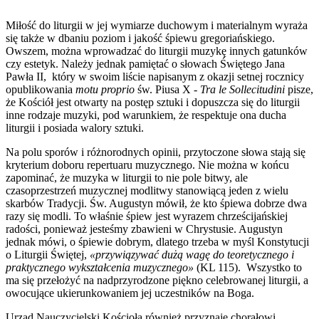
Miłość do liturgii w jej wymiarze duchowym i materialnym wyraża
się także w dbaniu poziom i jakość śpiewu gregoriańskiego.
Owszem, można wprowadzać do liturgii muzykę innych gatunków
czy estetyk. Należy jednak pamiętać o słowach Świętego
Jana
Pawła II, który w swoim liście napisanym z okazji setnej rocznicy
opublikowania
motu proprio
św. Piusa X -
Tra le Sollecitudini
pisze,
że Kościół jest otwarty na postęp sztuki i dopuszcza się do liturgii
inne rodzaje muzyki, pod warunkiem, że respektuje ona ducha
liturgii i posiada walory sztuki.
Na polu sporów i różnorodnych opinii, przytoczone słowa stają się
kryterium doboru repertuaru muzycznego. Nie można w końcu
zapominać, że muzyka w liturgii to nie pole bitwy, ale
czasoprzestrzeń muzycznej modlitwy stanowiącą jeden z wielu
skarbów Tradycji. Św. Augustyn mówił, że kto śpiewa dobrze dwa
razy się modli. To właśnie śpiew jest wyrazem chrześcijańskiej
radości, ponieważ jesteśmy zbawieni w Chrystusie. Augustyn
jednak mówi, o śpiewie dobrym, dlatego trzeba w myśl Konstytucji
o Liturgii Świętej,
«przywiązywać dużą wagę do teoretycznego i
praktycznego wykształcenia muzycznego»
(KL 115). Wszystko to
ma się przełożyć na nadprzyrodzone piękno celebrowanej liturgii, a
owocujące ukierunkowaniem jej uczestników na Boga.
Urząd Nauczycielski Kościoła również przyznaje chorałowi