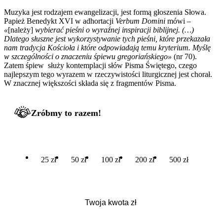
Muzyka jest rodzajem ewangelizacji, jest formą głoszenia Słowa.
Papież Benedykt XVI w adhortacji
Verbum Domini
mówi –
«
[należy]
wybierać pieśni o wyraźnej inspiracji biblijnej. (…)
Dlatego słuszne jest wykorzystywanie tych pieśni, które przekazała
nam tradycja Kościoła i które odpowiadają temu kryterium. Myślę
w szczególności o znaczeniu śpiewu gregoriańskiego»
(nr 70).
Zatem śpiew służy kontemplacji słów Pisma Świętego,
czego
najlepszym tego wyrazem w rzeczywistości liturgicznej jest chorał.
W znacznej większości składa się z fragmentów Pisma.
Zróbmy to razem!
25 zł
50 zł
100 zł
200 zł
500 zł