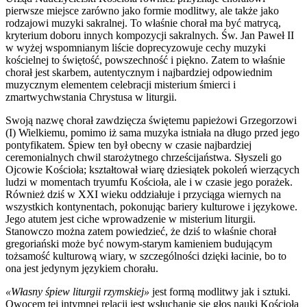
pierwsze miejsce zarówno jako formie modlitwy, ale także jako
rodzajowi muzyki sakralnej. To właśnie chorał ma być matrycą,
kryterium doboru innych kompozycji sakralnych. Św. Jan Paweł II
w wyżej wspomnianym liście doprecyzowuje cechy muzyki
kościelnej to świętość, powszechność i piękno. Zatem to właśnie
chorał jest skarbem, autentycznym i najbardziej odpowiednim
muzycznym elementem celebracji misterium śmierci i
zmartwychwstania Chrystusa w liturgii.
Swoją nazwę chorał zawdzięcza świętemu papieżowi Grzegorzowi
(I) Wielkiemu, pomimo iż sama muzyka istniała na długo przed jego
pontyfikatem. Śpiew ten był obecny w czasie najbardziej
ceremonialnych chwil starożytnego chrześcijaństwa. Słyszeli go
Ojcowie Kościoła; kształtował wiarę dziesiątek pokoleń wierzących
ludzi w momentach tryumfu Kościoła, ale i w czasie jego porażek.
Również dziś w XXI wieku oddziałuje i przyciąga wiernych na
wszystkich kontynentach, pokonując bariery kulturowe i językowe.
Jego atutem jest ciche wprowadzenie w misterium liturgii.
Stanowczo można zatem powiedzieć, że dziś to właśnie chorał
gregoriański może być nowym-starym kamieniem budującym
tożsamość kulturową wiary, w szczególności dzięki łacinie, bo to
ona jest jedynym językiem chorału.
«Własny śpiew liturgii rzymskiej»
jest formą modlitwy jak i sztuki.
Owocem tej intymnej relacji jest wsłuchanie się głos nauki Kościoła