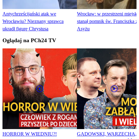
Antychrześcijański atak we
Wrocław: w przestrzeni miejski
Wrocławiu? Nieznany sprawca
stanął pomnik św. Franciszka z
ukradł figurę Chrystusa
Asyżu
Oglądaj na PCh24 TV
HORROR W WIEDNIU?!
GADOWSKI, WARZECHA,