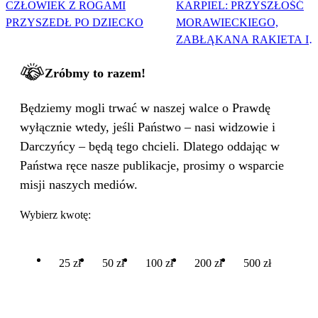
CZŁOWIEK Z ROGAMI
KARPIEL: PRZYSZŁOŚĆ
PRZYSZEDŁ PO DZIECKO
MORAWIECKIEGO,
ZABŁĄKANA RAKIETA I
WIELKA PODMIANA
Zróbmy to razem!
Będziemy mogli trwać w naszej walce o Prawdę
wyłącznie wtedy, jeśli Państwo – nasi widzowie i
Darczyńcy – będą tego chcieli. Dlatego oddając w
Państwa ręce nasze publikacje, prosimy o wsparcie
misji naszych mediów.
Wybierz kwotę:
25 zł
50 zł
100 zł
200 zł
500 zł