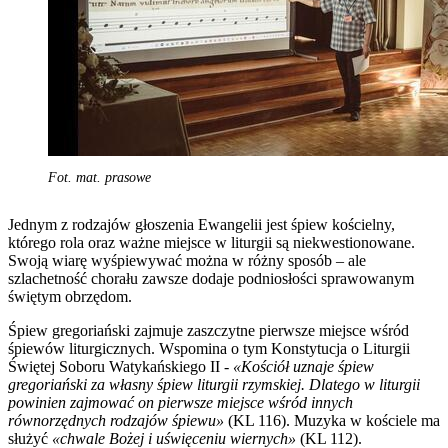
Fot. mat. prasowe
Jednym z rodzajów głoszenia Ewangelii jest śpiew kościelny,
którego rola oraz ważne miejsce w liturgii są niekwestionowane.
Swoją wiarę wyśpiewywać można w różny sposób – ale
szlachetność chorału zawsze dodaje podniosłości sprawowanym
świętym obrzędom.
Śpiew gregoriański zajmuje zaszczytne pierwsze miejsce wśród
śpiewów liturgicznych. Wspomina o tym Konstytucja o Liturgii
Świętej Soboru Watykańskiego II -
«Kościół uznaje śpiew
gregoriański za własny śpiew liturgii rzymskiej. Dlatego w liturgii
powinien zajmować on pierwsze miejsce wśród innych
równorzędnych rodzajów śpiewu»
(KL 116). Muzyka w kościele ma
służyć
«chwale Bożej i uświęceniu wiernych»
(KL 112).