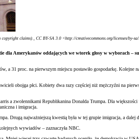
 copyright claims)., CC BY-SA 3.0 <http://creativecommons.org/licenses/by-s
stie dla Amerykanów oddających we wtorek głosy w wyborach – su
w, a 31 proc. na pierwszym miejscu postawiło gospodarkę. Kolejne na liś
cieli obojga płci. Kobiety dwa razy częściej niż mężczyźni na pierws
rris a zwolennikami Republikanina Donalda Trumpa. Dla większości 
aniczna i imigracja.
 Drugą najważniejszą kwestią była w tej grupie imigracja, a dalej de
u kolejnych wywiadów – zaznaczyła NBC.
Mniej więcej trzy czwarte badanych oceniło, że demokracja w USA jes