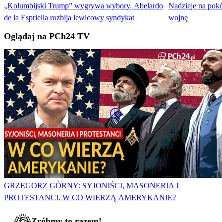
„Kolumbijski Trump” wygrywa wybory. Abelardo
Nadzieje na pokó
de la Espriella rozbija lewicowy syndykat
wojnę
Oglądaj na PCh24 TV
GRZEGORZ GÓRNY: SYJONIŚCI, MASONERIA I
PROTESTANCI. W CO WIERZĄ AMERYKANIE?
Zróbmy to razem!