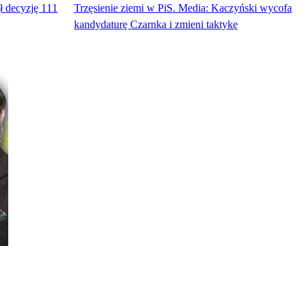
ł decyzję 111
Trzęsienie ziemi w PiS. Media: Kaczyński wycofa
kandydaturę Czarnka i zmieni taktykę