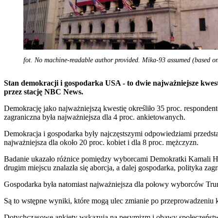
fot. No machine-readable author provided. Mika-93 assumed (based on
Stan demokracji i gospodarka USA - to dwie najważniejsze kwe
przez stację NBC News.
Demokrację jako najważniejszą kwestię określiło 35 proc. respondentó
zagraniczna była najważniejsza dla 4 proc. ankietowanych.
Demokracja i gospodarka były najczęstszymi odpowiedziami przedstawi
najważniejsza dla około 20 proc. kobiet i dla 8 proc. mężczyzn.
Badanie ukazało różnice pomiędzy wyborcami Demokratki Kamali Ha
drugim miejscu znalazła się aborcja, a dalej gospodarka, polityka zagr
Gospodarka była natomiast najważniejsza dla połowy wyborców Trumpa.
Są to wstępne wyniki, które mogą ulec zmianie po przeprowadzeni
Dotychczasowe ankiety wskazują na pesymizm i obawy społeczeństwa. 