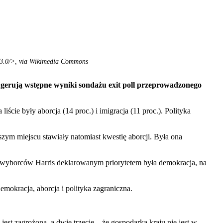
a/3.0/>, via Wikimedia Commons
gerują wstępne wyniki sondażu exit poll przeprowadzonego
cie były aborcja (14 proc.) i imigracja (11 proc.). Polityka
zym miejscu stawiały natomiast kwestię aborcji. Była ona
wyborców Harris deklarowanym priorytetem była demokracja, na
mokracja, aborcja i polityka zagraniczna.
t zagrożona, a dwie trzecie – że gospodarka kraju nie jest w