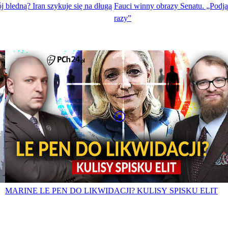
j bledną? Iran szykuje się na długą
Fauci winny obrazy Senatu. „Podją
razy”
MARINE LE PEN DO LIKWIDACJI? KULISY SPISKU ELIT