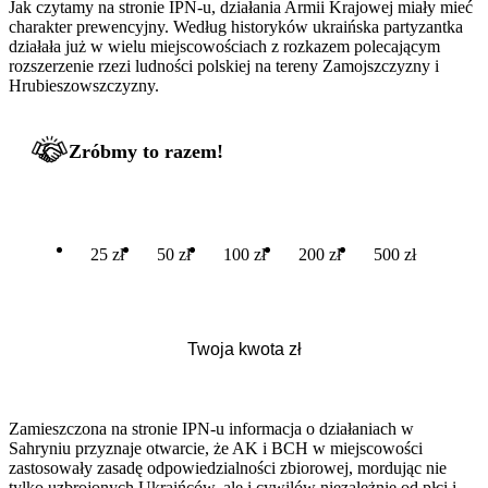
Jak czytamy na stronie IPN-u, działania Armii Krajowej miały mieć
charakter prewencyjny. Według historyków ukraińska partyzantka
działała już w wielu miejscowościach z rozkazem polecającym
rozszerzenie rzezi ludności polskiej na tereny Zamojszczyzny i
Hrubieszowszczyzny.
Zróbmy to razem!
25 zł
50 zł
100 zł
200 zł
500 zł
Zamieszczona na stronie IPN-u informacja o działaniach w
Sahryniu przyznaje otwarcie, że AK i BCH w miejscowości
zastosowały zasadę odpowiedzialności zbiorowej, mordując nie
tylko uzbrojonych Ukraińców, ale i cywilów niezależnie od płci i