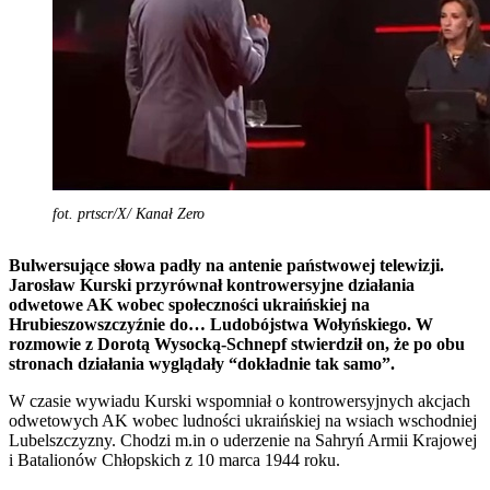
fot. prtscr/X/ Kanał Zero
Bulwersujące słowa padły na antenie państwowej telewizji.
Jarosław Kurski przyrównał kontrowersyjne działania
odwetowe AK wobec społeczności ukraińskiej na
Hrubieszowszczyźnie do… Ludobójstwa Wołyńskiego. W
rozmowie z Dorotą Wysocką-Schnepf stwierdził on, że po obu
stronach działania wyglądały “dokładnie tak samo”.
W czasie wywiadu Kurski wspomniał o kontrowersyjnych akcjach
odwetowych AK wobec ludności ukraińskiej na wsiach wschodniej
Lubelszczyzny. Chodzi m.in o uderzenie na Sahryń Armii Krajowej
i Batalionów Chłopskich z 10 marca 1944 roku.