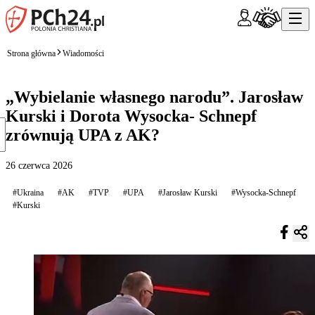
Strona główna
Wiadomości
„Wybielanie własnego narodu”. Jarosław
Kurski i Dorota Wysocka- Schnepf
zrównują UPA z AK?
26 czerwca 2026
#Ukraina
#AK
#TVP
#UPA
#Jarosław Kurski
#Wysocka-Schnepf
#Kurski