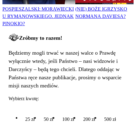
POSPIESZALSKI: MORAWIECKI
(NIE) BOŻE IGRZYSKO
U RYMANOWSKIEGO. JEDNAK
NORMANA DAVIESA?
PINOKIO?
Zróbmy to razem!
Będziemy mogli trwać w naszej walce o Prawdę
wyłącznie wtedy, jeśli Państwo – nasi widzowie i
Darczyńcy – będą tego chcieli. Dlatego oddając w
Państwa ręce nasze publikacje, prosimy o wsparcie
misji naszych mediów.
Wybierz kwotę:
25 zł
50 zł
100 zł
200 zł
500 zł