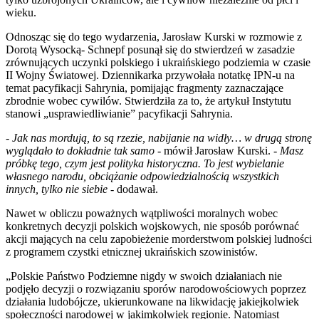
wieku.
Odnosząc się do tego wydarzenia, Jarosław Kurski w rozmowie z
Dorotą Wysocką- Schnepf posunął się do stwierdzeń w zasadzie
zrównujących uczynki polskiego i ukraińskiego podziemia w czasie
II Wojny Światowej. Dziennikarka przywołała notatkę IPN-u na
temat pacyfikacji Sahrynia, pomijając fragmenty zaznaczające
zbrodnie wobec cywilów. Stwierdziła za to, że artykuł Instytutu
stanowi „usprawiedliwianie” pacyfikacji Sahrynia.
- Jak nas mordują, to są rzezie, nabijanie na widły… w drugą stronę
wyglądało to dokładnie tak samo -
mówił Jarosław Kurski. -
Masz
próbkę tego, czym jest polityka historyczna. To jest wybielanie
własnego narodu, obciążanie odpowiedzialnością wszystkich
innych, tylko nie siebie
- dodawał.
Nawet w obliczu poważnych wątpliwości moralnych wobec
konkretnych decyzji polskich wojskowych, nie sposób porównać
akcji mających na celu zapobieżenie morderstwom polskiej ludności
z programem czystki etnicznej ukraińskich szowinistów.
„Polskie Państwo Podziemne nigdy w swoich działaniach nie
podjęło decyzji o rozwiązaniu sporów narodowościowych poprzez
działania ludobójcze, ukierunkowane na likwidację jakiejkolwiek
społeczności narodowej w jakimkolwiek regionie. Natomiast