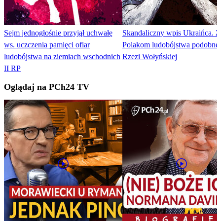
Sejm jednogłośnie przyjął uchwałę
Skandaliczny wpis Ukraińca. 
ws. uczczenia pamięci ofiar
Polakom ludobójstwa podobne
ludobójstwa na ziemiach wschodnich
Rzezi Wołyńskiej
II RP
Oglądaj na PCh24 TV