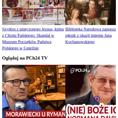
Szydera z umęczonego Jezusa, kpina
Biblioteka Narodowa zaprasza 
z Chrztu Pańskiego. Skandal w
piknik z okazji imienin Jana
Muzeum Początków Państwa
Kochanowskiego
Polskiego w Gnieźnie
Oglądaj na PCh24 TV