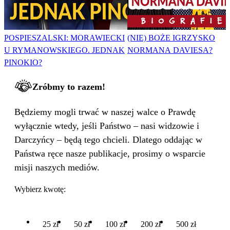
POSPIESZALSKI: MORAWIECKI
(NIE) BOŻE IGRZYSKO
U RYMANOWSKIEGO. JEDNAK
NORMANA DAVIESA?
PINOKIO?
Zróbmy to razem!
Będziemy mogli trwać w naszej walce o Prawdę
wyłącznie wtedy, jeśli Państwo – nasi widzowie i
Darczyńcy – będą tego chcieli. Dlatego oddając w
Państwa ręce nasze publikacje, prosimy o wsparcie
misji naszych mediów.
Wybierz kwotę:
25 zł
50 zł
100 zł
200 zł
500 zł