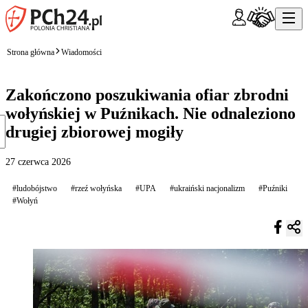
Strona główna
Wiadomości
Zakończono poszukiwania ofiar zbrodni
wołyńskiej w Puźnikach. Nie odnaleziono
drugiej zbiorowej mogiły
27 czerwca 2026
#ludobójstwo
#rzeź wołyńska
#UPA
#ukraiński nacjonalizm
#Puźniki
#Wołyń