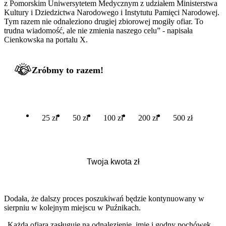
z Pomorskim Uniwersytetem Medycznym z udziałem Ministerstwa
Kultury i Dziedzictwa Narodowego i Instytutu Pamięci Narodowej.
Tym razem nie odnaleziono drugiej zbiorowej mogiły ofiar. To
trudna wiadomość, ale nie zmienia naszego celu” - napisała
Cienkowska na portalu X.
Zróbmy to razem!
25 zł
50 zł
100 zł
200 zł
500 zł
Dodała, że dalszy proces poszukiwań będzie kontynuowany w
sierpniu w kolejnym miejscu w Puźnikach.
„Każda ofiara zasługuje na odnalezienie, imię i godny pochówek.