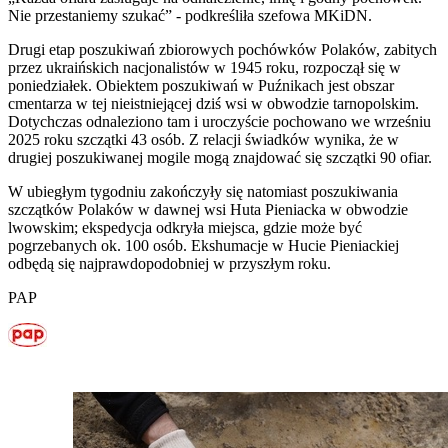
Nie przestaniemy szukać” - podkreśliła szefowa MKiDN.
Drugi etap poszukiwań zbiorowych pochówków Polaków, zabitych
przez ukraińskich nacjonalistów w 1945 roku, rozpoczął się w
poniedziałek. Obiektem poszukiwań w Puźnikach jest obszar
cmentarza w tej nieistniejącej dziś wsi w obwodzie tarnopolskim.
Dotychczas odnaleziono tam i uroczyście pochowano we wrześniu
2025 roku szczątki 43 osób. Z relacji świadków wynika, że w
drugiej poszukiwanej mogile mogą znajdować się szczątki 90 ofiar.
W ubiegłym tygodniu zakończyły się natomiast poszukiwania
szczątków Polaków w dawnej wsi Huta Pieniacka w obwodzie
lwowskim; ekspedycja odkryła miejsca, gdzie może być
pogrzebanych ok. 100 osób. Ekshumacje w Hucie Pieniackiej
odbędą się najprawdopodobniej w przyszłym roku.
PAP