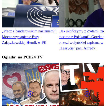
„Precz z banderowskim nazizmem!”
„Jak skończymy z Żydami, zro
Mocne wystąpienie Ewy
to samo z Polakami”. Gorzka 
Zajączkowskiej-Hernik w PE
o rzezi wołyńskiej zapisana w
„Zeszycie” pani Alfredy
Oglądaj na PCh24 TV