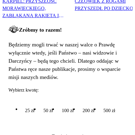
KARPIEL: PRZYSZŁOŚĆ
CZŁOWIEK Z ROGAMI
MORAWIECKIEGO,
PRZYSZEDŁ PO DZIECKO
ZABŁĄKANA RAKIETA I
WIELKA PODMIANA
Zróbmy to razem!
Będziemy mogli trwać w naszej walce o Prawdę
wyłącznie wtedy, jeśli Państwo – nasi widzowie i
Darczyńcy – będą tego chcieli. Dlatego oddając w
Państwa ręce nasze publikacje, prosimy o wsparcie
misji naszych mediów.
Wybierz kwotę:
25 zł
50 zł
100 zł
200 zł
500 zł