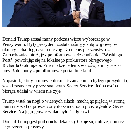
Donald Trump został ranny podczas wiecu wyborczego w
Pensylwanii. Były prezydent został draśnięty kulą w głowę, w
okolicy ucha. Jego życiu nie zagraża niebezpieczeństwo. -
Zamachowiec nie żyje - poinformowała dziennikarka "Washington
Post", powołując się na lokalnego prokuratora okręgowego
Richarda Goldingera. Zmarł także jeden z widzów, a inny został
poważnie ranny - poinformował portal Interia.pl.
Napastnik, który próbował dokonać zamachu na byłego prezydenta,
został zastrzelony przez snajpera z Secret Service. Jedna osoba
biorąca udział w wiecu nie żyje.
Trump wstał na nogi o własnych siłach, machając pięścią w stronę
tłumu i został odprowadzony do samochodu przez agentów Secret
Service. Na jego głowie widać było ślady krwi.
Donald Trump jest pod opieką lekarską. Czuje się dobrze, doniósł
jego rzecznik prasowy.