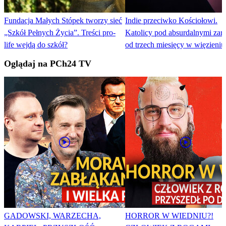
Fundacja Małych Stópek tworzy sieć
Indie przeciwko Kościołowi.
„Szkół Pełnych Życia”. Treści pro-
Katolicy pod absurdalnymi zar
life wejdą do szkół?
od trzech miesięcy w więzieniu
Oglądaj na PCh24 TV
GADOWSKI, WARZECHA,
HORROR W WIEDNIU?!