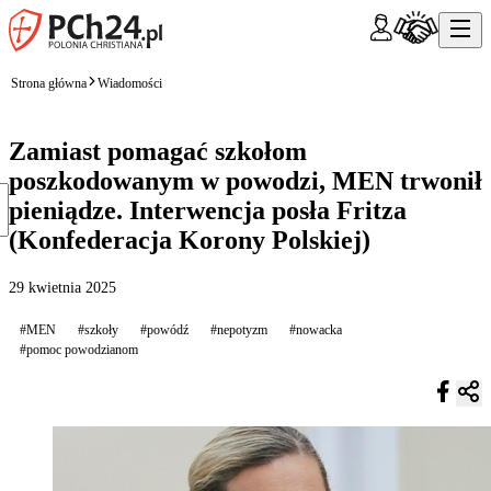
Strona główna
Wiadomości
Zamiast pomagać szkołom
poszkodowanym w powodzi, MEN trwonił
pieniądze. Interwencja posła Fritza
(Konfederacja Korony Polskiej)
29 kwietnia 2025
#MEN
#szkoły
#powódź
#nepotyzm
#nowacka
#pomoc powodzianom