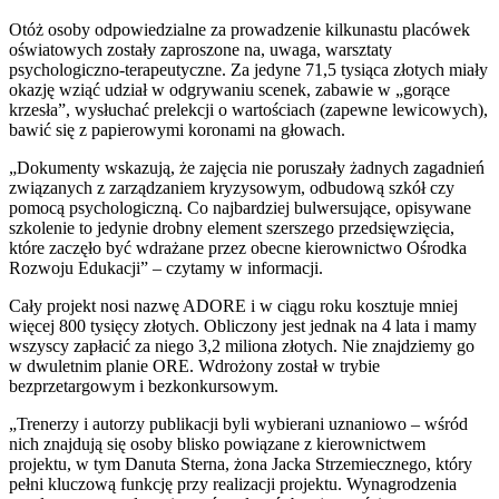
Otóż osoby odpowiedzialne za prowadzenie kilkunastu placówek
oświatowych zostały zaproszone na, uwaga, warsztaty
psychologiczno-terapeutyczne. Za jedyne 71,5 tysiąca złotych miały
okazję wziąć udział w odgrywaniu scenek, zabawie w „gorące
krzesła”, wysłuchać prelekcji o wartościach (zapewne lewicowych),
bawić się z papierowymi koronami na głowach.
„Dokumenty wskazują, że zajęcia nie poruszały żadnych zagadnień
związanych z zarządzaniem kryzysowym, odbudową szkół czy
pomocą psychologiczną. Co najbardziej bulwersujące, opisywane
szkolenie to jedynie drobny element szerszego przedsięwzięcia,
które zaczęło być wdrażane przez obecne kierownictwo Ośrodka
Rozwoju Edukacji” – czytamy w informacji.
Cały projekt nosi nazwę ADORE i w ciągu roku kosztuje mniej
więcej 800 tysięcy złotych. Obliczony jest jednak na 4 lata i mamy
wszyscy zapłacić za niego 3,2 miliona złotych. Nie znajdziemy go
w dwuletnim planie ORE. Wdrożony został w trybie
bezprzetargowym i bezkonkursowym.
„Trenerzy i autorzy publikacji byli wybierani uznaniowo – wśród
nich znajdują się osoby blisko powiązane z kierownictwem
projektu, w tym Danuta Sterna, żona Jacka Strzemiecznego, który
pełni kluczową funkcję przy realizacji projektu. Wynagrodzenia