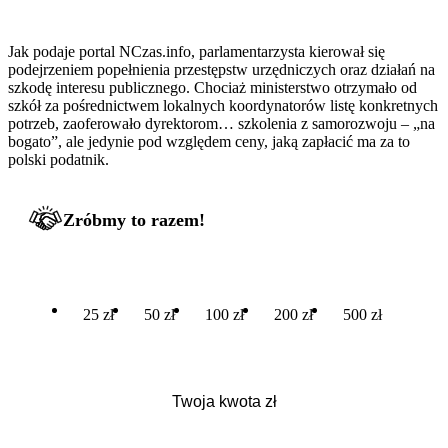
Jak podaje portal NCzas.info, parlamentarzysta kierował się
podejrzeniem popełnienia przestępstw urzędniczych oraz działań na
szkodę interesu publicznego. Chociaż ministerstwo otrzymało od
szkół za pośrednictwem lokalnych koordynatorów listę konkretnych
potrzeb, zaoferowało dyrektorom… szkolenia z samorozwoju – „na
bogato”, ale jedynie pod względem ceny, jaką zapłacić ma za to
polski podatnik.
Zróbmy to razem!
25 zł
50 zł
100 zł
200 zł
500 zł