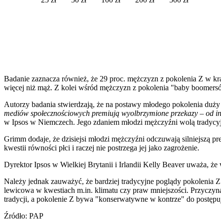
Badanie zaznacza również, że 29 proc. mężczyzn z pokolenia Z w kraj
więcej niż mąż. Z kolei wśród mężczyzn z pokolenia "baby boomersó
Autorzy badania stwierdzają, że na postawy młodego pokolenia duży
mediów społecznościowych premiują wyolbrzymione przekazy – od inf
w Ipsos w Niemczech. Jego zdaniem młodzi mężczyźni wolą tradycyjną 
Grimm dodaje, że dzisiejsi młodzi mężczyźni odczuwają silniejszą p
kwestii równości płci i raczej nie postrzega jej jako zagrożenie.
Dyrektor Ipsos w Wielkiej Brytanii i Irlandii Kelly Beaver uważa, ż
Należy jednak zauważyć, że bardziej tradycyjne poglądy pokolenia Z
lewicowa w kwestiach m.in. klimatu czy praw mniejszości. Przyczyną 
tradycji, a pokolenie Z bywa "konserwatywne w kontrze" do postępu
Źródło: PAP