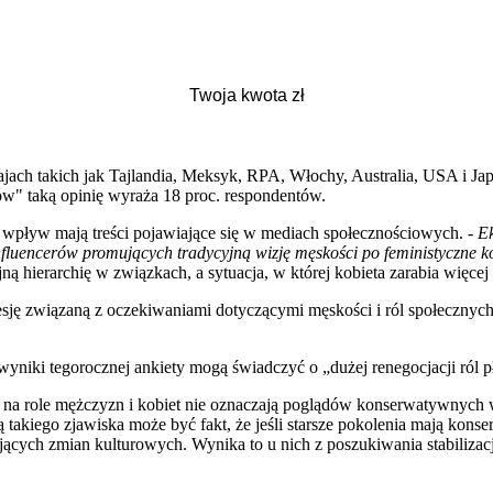
ach takich jak Tajlandia, Meksyk, RPA, Włochy, Australia, USA i Japo
w" taką opinię wyraża 18 proc. respondentów.
 wpływ mają treści pojawiające się w mediach społecznościowych. -
Ek
luencerów promujących tradycyjną wizję męskości po feministyczne k
hierarchię w związkach, a sytuacja, w której kobieta zarabia więcej 
resję związaną z oczekiwaniami dotyczącymi męskości i ról społecznyc
e wyniki tegorocznej ankiety mogą świadczyć o „dużej renegocjacji ról
 na role mężczyzn i kobiet nie oznaczają poglądów konserwatywnych w
takiego zjawiska może być fakt, że jeśli starsze pokolenia mają konse
jących zmian kulturowych. Wynika to u nich z poszukiwania stabiliza