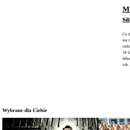
Ma
sa
Co d
nie 
rodz
34 l
deka
rok..
Wybrane dla Ciebie