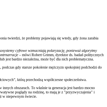
nia twierdzi, że problemy pojawiają się wtedy, gdy żona zarabia
osystemy cyfrowe wzmacniają polaryzację, ponieważ algorytmy
ontrnarracje
– mówi Robert Grimm, dyrektor ds. badań politycznych
lub jest bardzo niezależna, może być dla nich problematyczna.
h, podczas gdy starsze pokolenie mężczyzn spokojniej podchodzi do
 płciowych”, którą przechodzą współczesne społeczeństwa.
 innych obszarach. To właśnie ta generacja jest bardzo mocno
rwatywne poglądy na rodzinę, to mają je z "przyzwyczajenia" i
cji w niepewnym świecie.