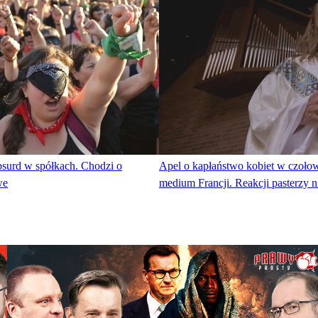
bsurd w spółkach. Chodzi o
Apel o kapłaństwo kobiet w czoło
we
medium Francji. Reakcji pasterzy 