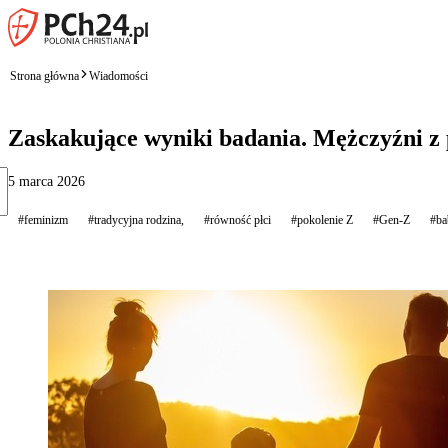
Strona główna
Wiadomości
Zaskakujące wyniki badania. Mężczyźni z p
5 marca 2026
#feminizm
#tradycyjna rodzina,
#równość płci
#pokolenie Z
#Gen-Z
#ba