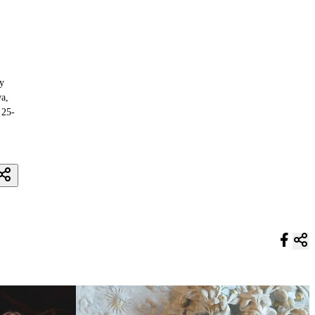
by
a,
 25-