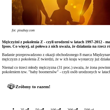
fot. pixabay.com
Mężczyźni z pokolenia Z - czyli urodzeni w latach 1997-2012 - 
Ipsos. Co więcej, aż połowa z nich uważa, że działania na rzecz r
Badanie przeprowadzono z okazji obchodzonego 8 marca Międzynarodo
mężczyzn z pokolenia Z twierdzi, że w ich kraju wystarczy już działa
Niemal co trzeci młody mężczyzna (31 proc.) uważa, że żona powinna
pokoleniem tzw. "baby boomersów" - czyli osób urodzonych w latach 
Zróbmy to razem!
25 zł
50 zł
100 zł
200 zł
500 zł