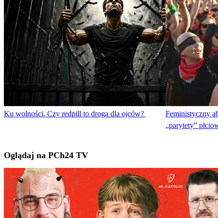
Ku wolności. Czy redpill to droga dla ojców?
Feministyczny a
„parytety” płcio
Oglądaj na PCh24 TV