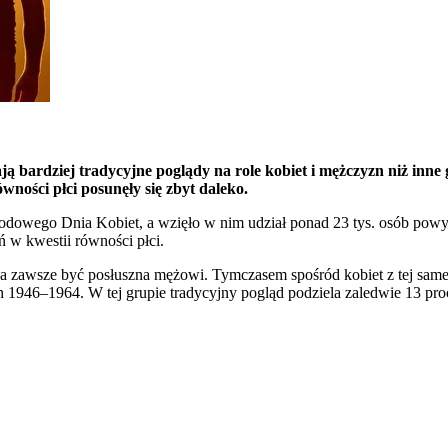
mają bardziej tradycyjne poglądy na role kobiet i mężczyzn niż i
ówności płci posunęły się zbyt daleko.
wego Dnia Kobiet, a wzięło w nim udział ponad 23 tys. osób powyżej
ń w kwestii równości płci.
 zawsze być posłuszna mężowi. Tymczasem spośród kobiet z tej samej g
1946–1964. W tej grupie tradycyjny pogląd podziela zaledwie 13 proc