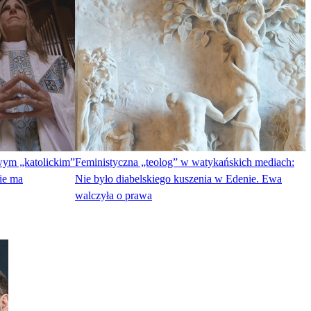
wym „katolickim”
Feministyczna „teolog” w watykańskich mediach:
nie ma
Nie było diabelskiego kuszenia w Edenie. Ewa
walczyła o prawa