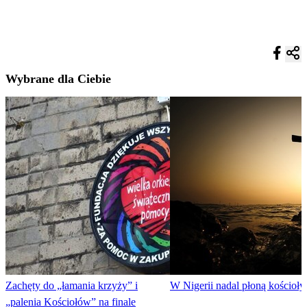
Wybrane dla Ciebie
Zachęty do „łamania krzyży” i
W Nigerii nadal płoną kościoły
„palenia Kościołów” na finale