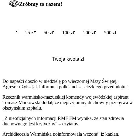
Zróbmy to razem!
25 zł
50 zł
100 zł
200 zł
500 zł
Do napaści doszło w niedzielę po wieczornej Mszy Świętej.
Agresor użył – jak informują policjanci – „ciężkiego przedmiotu”.
Rzecznik warmińsko-mazurskiej komendy wojewódzkiej aspirant
Tomasz Markowski dodał, że nieprzytomny duchowny przebywa w
olsztyńskim szpitalu.
„Z nieoficjalnych informacji RMF FM wynika, że stan zdrowia
duchownego jest krytyczny” – czytamy.
Archidiecezja Warmińska poinformowała wczoraj, iż kapłan,