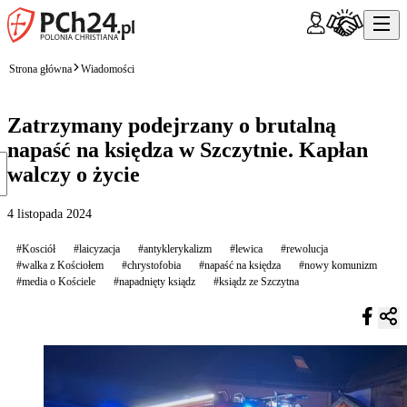
Strona główna
Wiadomości
Zatrzymany podejrzany o brutalną
napaść na księdza w Szczytnie. Kapłan
walczy o życie
4 listopada 2024
#Kosciół
#laicyzacja
#antyklerykalizm
#lewica
#rewolucja
#walka z Kościołem
#chrystofobia
#napaść na księdza
#nowy komunizm
#media o Kościele
#napadnięty ksiądz
#ksiądz ze Szczytna