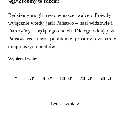
Zróbmy to razem!
Będziemy mogli trwać w naszej walce o Prawdę
wyłącznie wtedy, jeśli Państwo – nasi widzowie i
Darczyńcy – będą tego chcieli. Dlatego oddając w
Państwa ręce nasze publikacje, prosimy o wsparcie
misji naszych mediów.
Wybierz kwotę:
25 zł
50 zł
100 zł
200 zł
500 zł