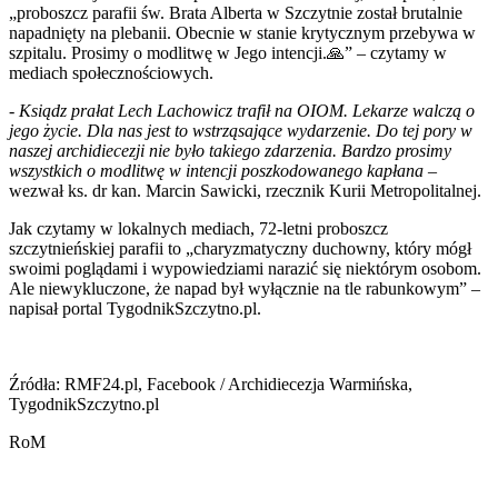
„proboszcz parafii św. Brata Alberta w Szczytnie został brutalnie
napadnięty na plebanii. Obecnie w stanie krytycznym przebywa w
szpitalu. Prosimy o modlitwę w Jego intencji.🙏” – czytamy w
mediach społecznościowych.
-
Ksiądz prałat Lech Lachowicz trafił na OIOM. Lekarze walczą o
jego życie. Dla nas jest to wstrząsające wydarzenie. Do tej pory w
naszej archidiecezji nie było takiego zdarzenia. Bardzo prosimy
wszystkich o modlitwę w intencji poszkodowanego kapłana
–
wezwał ks. dr kan. Marcin Sawicki, rzecznik Kurii Metropolitalnej.
Jak czytamy w lokalnych mediach, 72-letni proboszcz
szczytnieńskiej parafii to „charyzmatyczny duchowny, który mógł
swoimi poglądami i wypowiedziami narazić się niektórym osobom.
Ale niewykluczone, że napad był wyłącznie na tle rabunkowym” –
napisał portal TygodnikSzczytno.pl.
Źródła: RMF24.pl, Facebook / Archidiecezja Warmińska,
TygodnikSzczytno.pl
RoM