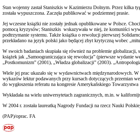
Stan wojenny zastał Staniszkis w Kazimierzu Dolnym. Przez kilka ty
została wypuszczona. Zaczęła publikować w podziemnej prasie.
Jej wczesne książki nie zostały jednak opublikowane w Polsce. Chocia
pomocą kryzysów; Staniszkis wskazywała w niej, że komuniści wywoł
podtrzymanie systemu. Także książka o rewolucji pierwszej Solidarno
przekładano na język polski jako będącej zbyt krytyczną wobec „mitu
W swoich badaniach skupiała się również na problemie globalizacji, s
książek jak „Samoograniczająca się rewolucja” (pierwsze wydanie we
„Postkomunizm” (2001), „Władza globalizacji” (2003). „Antropolog
Wiele jej prac ukazało się w wydawnictwach międzynarodowych. W lat
wykazów lektur podawanych przy kursach dotyczących przemian we w
do wygłoszenia referatu na kongresie Amerykańskiego Towarzystwa 
Wykładała na wielu uniwersytetach zagranicznych, m.in. w kaliforni
W 2004 r. została laureatką Nagrody Fundacji na rzecz Nauki Polskie
(PAP)/oprac. FA