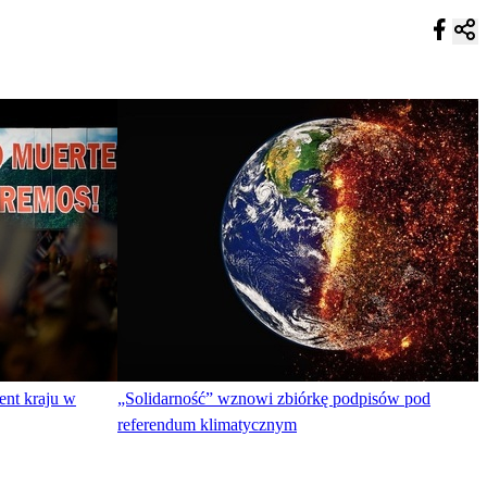
ent kraju w
„Solidarność” wznowi zbiórkę podpisów pod
referendum klimatycznym