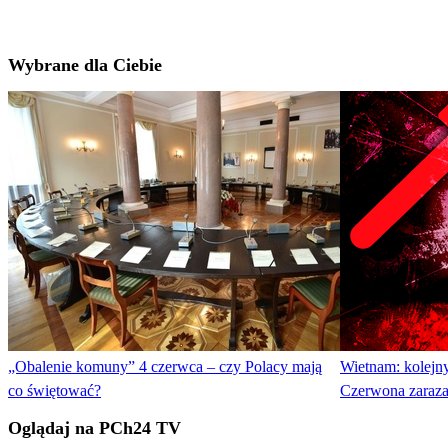
Wybrane dla Ciebie
„Obalenie komuny” 4 czerwca – czy Polacy mają
Wietnam: kolejn
co świętować?
Czerwona zaraza 
Oglądaj na PCh24 TV