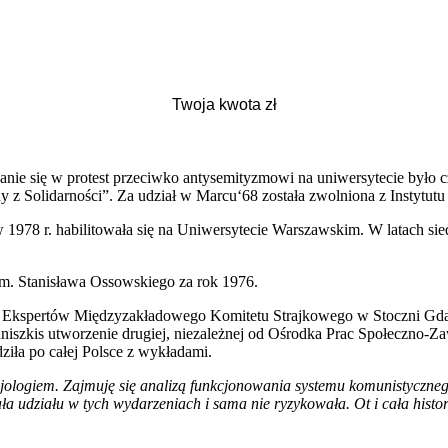
e się w protest przeciwko antysemityzmowi na uniwersytecie było cz
 z Solidarności”. Za udział w Marcu‘68 została zwolniona z Instytutu 
a w 1978 r. habilitowała się na Uniwersytecie Warszawskim. W latach
im. Stanisława Ossowskiego za rok 1976.
isji Ekspertów Międzyzakładowego Komitetu Strajkowego w Stoczni Gd
niszkis utworzenie drugiej, niezależnej od Ośrodka Prac Społeczno
ziła po całej Polsce z wykładami.
ologiem. Zajmuję się analizą funkcjonowania systemu komunistycznego i
 udziału w tych wydarzeniach i sama nie ryzykowała. Ot i cała histor