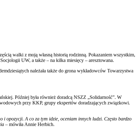
ęścią walki z moją własną historią rodzinną. Pokazaniem wszystkim,
Socjologii UW, a także – na kilka miesięcy – aresztowana.
 siedemdziesiątych należała także do grona wykładowców Towarzystwa
ańskiej. Później była również doradcą NSZZ „Solidarność”. W
-Zawodowych przy KKP, grupy ekspertów doradzających związkowi.
 opozycji. A co za tym idzie, oceniam innych ludzi. Często bardzo
ia
– mówiła Annie Herbich.