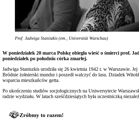
Prof. Jadwiga Staniszkis (em., Universität Warschau)
W poniedziałek 20 marca Polskę obiegła wieść o śmierci prof. Ja
poniedziałek po południu córka zmarłej.
Jadwiga Staniszkis urodziła się 26 kwietnia 1942 r. w Warszawie. J
Bródnie żołnierski mundur i poszedł walczyć do lasu. Dziadek Witol
wsparcia mieszkańców getta.
Po ukończeniu studiów socjologicznych na Uniwersytecie Warszawski
radzie wydziału. W latach sześćdziesiątych była uczestniczką niezal
Zróbmy to razem!