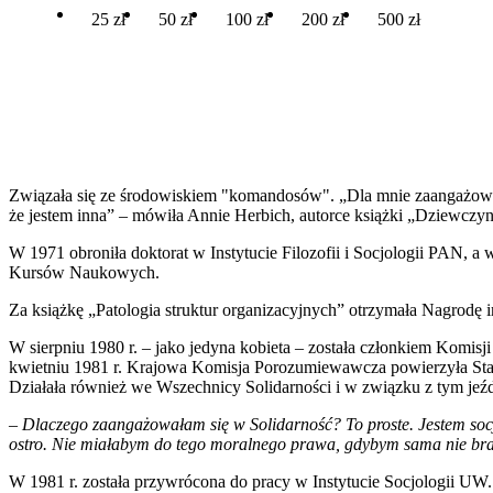
25 zł
50 zł
100 zł
200 zł
500 zł
Związała się ze środowiskiem "komandosów". „Dla mnie zaangażowani
że jestem inna” – mówiła Annie Herbich, autorce książki „Dziewczyny
W 1971 obroniła doktorat w Instytucie Filozofii i Socjologii PAN, 
Kursów Naukowych.
Za książkę „Patologia struktur organizacyjnych” otrzymała Nagrodę 
W sierpniu 1980 r. – jako jedyna kobieta – została członkiem Kom
kwietniu 1981 r. Krajowa Komisja Porozumiewawcza powierzyła Sta
Działała również we Wszechnicy Solidarności i w związku z tym jeźd
– Dlaczego zaangażowałam się w Solidarność? To proste. Jestem socj
ostro. Nie miałabym do tego moralnego prawa, gdybym sama nie brała
W 1981 r. została przywrócona do pracy w Instytucie Socjologii UW.