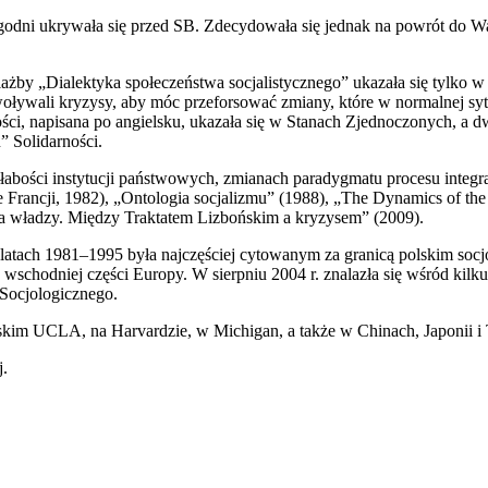
godni ukrywała się przed SB. Zdecydowała się jednak na powrót do War
żby „Dialektyka społeczeństwa socjalistycznego” ukazała się tylko w J
ywali kryzysy, aby móc przeforsować zmiany, które w normalnej sytua
ści, napisana po angielsku, ukazała się w Stanach Zjednoczonych, a dw
” Solidarności.
łabości instytucji państwowych, zmianach paradygmatu procesu integracji
 Francji, 1982), „Ontologia socjalizmu” (1988), „The Dynamics of the
ia władzy. Między Traktatem Lizbońskim a kryzysem” (2009).
ach 1981–1995 była najczęściej cytowanym za granicą polskim socjolo
schodniej części Europy. W sierpniu 2004 r. znalazła się wśród kil
Socjologicznego.
jskim UCLA, na Harvardzie, w Michigan, a także w Chinach, Japonii i
j.