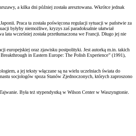
szawy, a kilka dni później została aresztowana. Wkrótce jednak
aponii. Praca ta została poświęcona regulacji sytuacji w państwie za
cji byłyby niemożliwe, kryzys zaś paradoksalnie ułatwiał
a lata wcześniej została przetłumaczona we Francji. Długo jej nie
 europejskiej oraz zjawisku postpolityki. Jest autorką m.in. takich
 Breakthrough in Eastern Europe: The Polish Experience” (1991),
giem, a jej teksty włączane są na wielu uczelniach świata do
kunastu socjologów spoza Stanów Zjednoczonych, których zaproszono
 Tajwanie. Była też stypendystką w Wilson Center w Waszyngtonie.