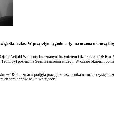
dwigi Staniszkis. W przyszłym tygodniu słynna uczona ukończyłaby
ej Ojciec Witold Wincenty był znanym inżynierem i działaczem ONR-u. 
d Teofil był posłem na Sejm z ramienia endecji. W czasie okupacji po
m w 1965 r. zmarła podjęła pracę jako asystentka na macierzystej u
eżnych seminariów na uniwersytecie.