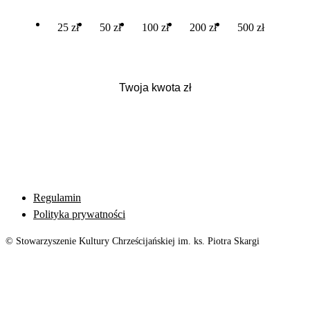
25 zł
50 zł
100 zł
200 zł
500 zł
Regulamin
Polityka prywatności
© Stowarzyszenie Kultury Chrześcijańskiej im. ks. Piotra Skargi