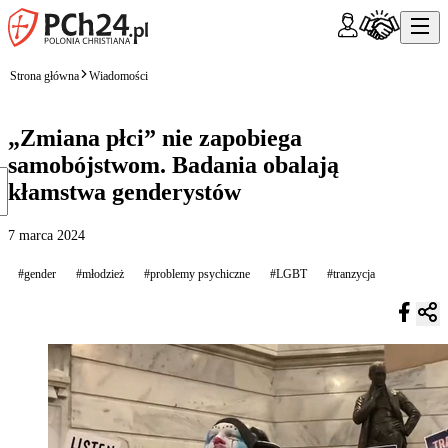
Strona główna
Wiadomości
„Zmiana płci” nie zapobiega
samobójstwom. Badania obalają
kłamstwa genderystów
7 marca 2024
#gender
#młodzież
#problemy psychiczne
#LGBT
#tranzycja