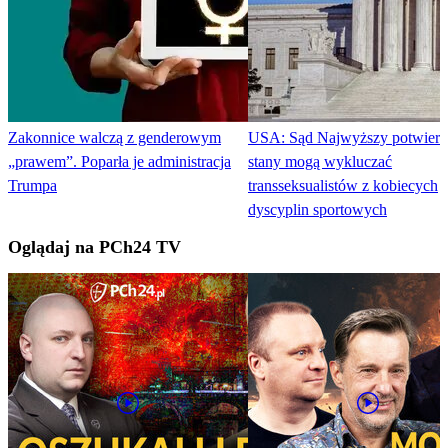
Zakonnice walczą z genderowym
USA: Sąd Najwyższy potwierdz
„prawem”. Poparła je administracja
stany mogą wykluczać
Trumpa
transseksualistów z kobiecych
dyscyplin sportowych
Oglądaj na PCh24 TV