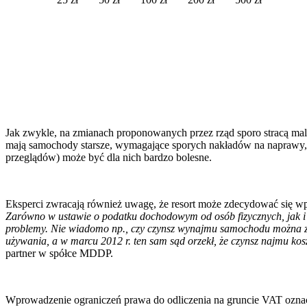
Jak zwykle, na zmianach proponowanych przez rząd sporo stracą mali
mają samochody starsze, wymagające sporych nakładów na naprawy, s
przeglądów) może być dla nich bardzo bolesne.
Eksperci zwracają również uwagę, że resort może zdecydować się wp
Zarówno w ustawie o podatku dochodowym od osób fizycznych, jak i 
problemy. Nie wiadomo np., czy czynsz wynajmu samochodu można zali
używania, a w marcu 2012 r. ten sam sąd orzekł, że czynsz najmu kosz
partner w spółce MDDP.
Wprowadzenie ograniczeń prawa do odliczenia na gruncie VAT oznacz