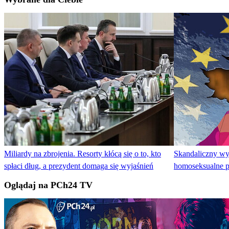
Miliardy na zbrojenia. Resorty kłócą się o to, kto
Skandaliczny wy
spłaci dług, a prezydent domaga się wyjaśnień
homoseksualne 
Oglądaj na PCh24 TV