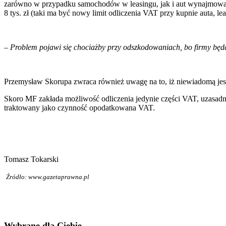
zarówno w przypadku samochodów w leasingu, jak i aut wynajmowany
8 tys. zł (taki ma być nowy limit odliczenia VAT przy kupnie auta, le
– Problem pojawi się chociażby przy odszkodowaniach, bo firmy będ
Przemysław Skorupa zwraca również uwagę na to, iż niewiadomą je
Skoro MF zakłada możliwość odliczenia jedynie części VAT, uzasa
traktowany jako czynność opodatkowana VAT.
Tomasz Tokarski
Źródło: www.gazetaprawna.pl
Wybrane dla Ciebie