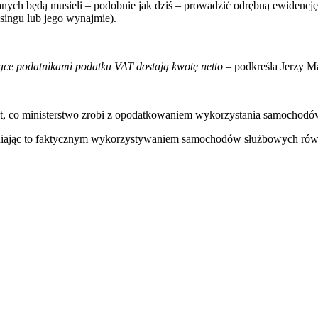
ch będą musieli – podobnie jak dziś – prowadzić odrębną ewidencję,
asingu lub jego wynajmie).
ące podatnikami podatku VAT dostają kwotę netto –
podkreśla Jerzy Ma
st, co ministerstwo zrobi z opodatkowaniem wykorzystania samochod
dniając to faktycznym wykorzystywaniem samochodów służbowych równ