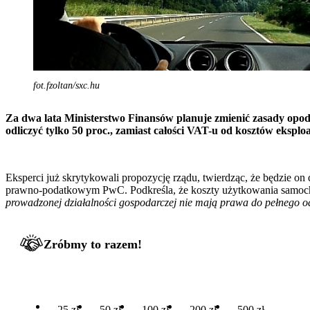
fot.fzoltan/sxc.hu
Za dwa lata Ministerstwo Finansów planuje zmienić zasady opo
odliczyć tylko 50 proc., zamiast całości VAT-u od kosztów eks
Eksperci już skrytykowali propozycję rządu, twierdząc, że będzie on 
prawno-podatkowym PwC. Podkreśla, że koszty użytkowania samochod
prowadzonej działalności gospodarczej nie mają prawa do pełnego od
Zróbmy to razem!
25 zł
50 zł
100 zł
200 zł
500 zł