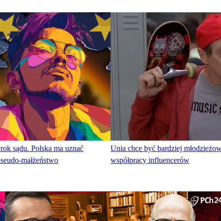
rok sądu. Polska ma uznać
Unia chce być bardziej młodzieżow
pseudo-małżeństwo
współpracy influencerów