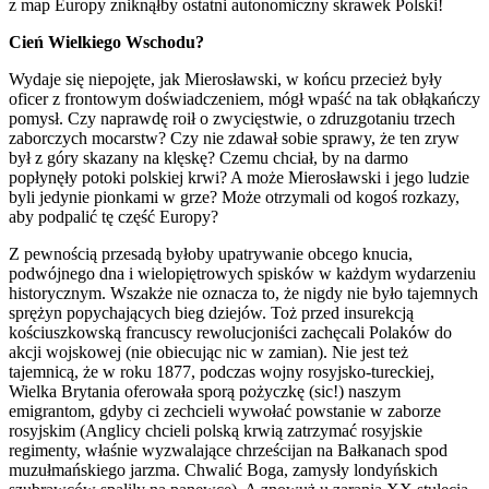
z map Europy zniknąłby ostatni autonomiczny skrawek Polski!
Cień Wielkiego Wschodu?
Wydaje się niepojęte, jak Mierosławski, w końcu przecież były
oficer z frontowym doświadczeniem, mógł wpaść na tak obłąkańczy
pomysł. Czy naprawdę roił o zwycięstwie, o zdruzgotaniu trzech
zaborczych mocarstw? Czy nie zdawał sobie sprawy, że ten zryw
był z góry skazany na klęskę? Czemu chciał, by na darmo
popłynęły potoki polskiej krwi? A może Mierosławski i jego ludzie
byli jedynie pionkami w grze? Może otrzymali od kogoś rozkazy,
aby podpalić tę część Europy?
Z pewnością przesadą byłoby upatrywanie obcego knucia,
podwójnego dna i wielopiętrowych spisków w każdym wydarzeniu
historycznym. Wszakże nie oznacza to, że nigdy nie było tajemnych
sprężyn popychających bieg dziejów. Toż przed insurekcją
kościuszkowską francuscy rewolucjoniści zachęcali Polaków do
akcji wojskowej (nie obiecując nic w zamian). Nie jest też
tajemnicą, że w roku 1877, podczas wojny rosyjsko-tureckiej,
Wielka Brytania oferowała sporą pożyczkę (sic!) naszym
emigrantom, gdyby ci zechcieli wywołać powstanie w zaborze
rosyjskim (Anglicy chcieli polską krwią zatrzymać rosyjskie
regimenty, właśnie wyzwalające chrześcijan na Bałkanach spod
muzułmańskiego jarzma. Chwalić Boga, zamysły londyńskich