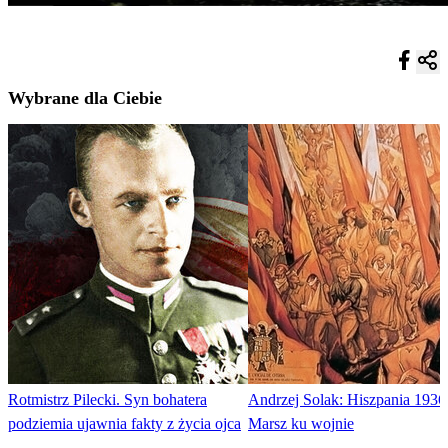
Wybrane dla Ciebie
Rotmistrz Pilecki. Syn bohatera
Andrzej Solak: Hiszpania 1936
podziemia ujawnia fakty z życia ojca
Marsz ku wojnie