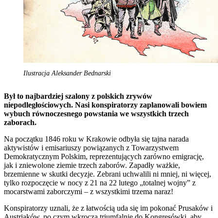
Ilustracja Aleksander Bednarski
Był to najbardziej szalony z polskich zrywów
niepodległościowych. Nasi konspiratorzy zaplanowali bowiem
wybuch równoczesnego powstania we wszystkich trzech
zaborach.
Na początku 1846 roku w Krakowie odbyła się tajna narada
aktywistów i emisariuszy powiązanych z Towarzystwem
Demokratycznym Polskim, reprezentujących zarówno emigrację,
jak i zniewolone ziemie trzech zaborów. Zapadły ważkie,
brzemienne w skutki decyzje. Zebrani uchwalili ni mniej, ni więcej,
tylko rozpoczęcie w nocy z 21 na 22 lutego „totalnej wojny” z
mocarstwami zaborczymi – z wszystkimi trzema naraz!
Konspiratorzy uznali, że z łatwością uda się im pokonać Prusaków i
Austriaków, po czym wkroczą triumfalnie do Kongresówki, aby