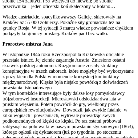
stronie 154 zabitych i 59 wziętych do niewoli; po stronie
przeciwnika – jeden oficerski koń skaleczony w kolano…
Władze austriackie, spacyfikowawszy Galicję, skierowały na
Kraków aż 55 000 żołnierzy. Pokaźne siły gromadziła też na
granicy Rosja. W tej sytuacji 3 marca władze powstańcze chyłkiem
podążyły ku granicy pruskiej. Kraków padł bez walki.
Proroctwo mistrza Jana
W listopadzie 1846 roku Rzeczpospolita Krakowska oficjalnie
przestała istnieć. Jej ziemie zagarnęła Austria. Zniesiono ostatni
skrawek polskiej autonomii. Rozgromione zostały struktury
konspiracyjne w trzech zaborach, które mogłyby być wykorzystane
z pożytkiem dla Polski w momencie korzystnej koniunktury
międzynarodowej. Klęska była niejako powtórką z doświadczeń
powstania listopadowego.
W tym kontekście interesujące były dalsze losy pomysłodawcy
trójzaborowej insurekcji. Mierosławski odsiedział dwa lata w
pruskim więzieniu. Potem powrócił do gry, wielbiony przez
europejskich rewolucjonistów. Dowodził, jak zwykle fatalnie, w
kilku wojnach i powstaniach, wytrwale prowadząc swych
podkomendnych od klęski do klęski. Po raz ostatni próbował
zabłysnąć na polu walki w naszym powstaniu styczniowym (1863),
którego ogłosił się dyktatorem (już po tygodniu, po stoczeniu
zaledwie dwóch potyczek z Rosjanami, obu przegranych, uciekł do