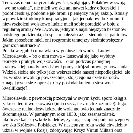
Teraz zaś demokratyczni aktywiści, wplątujący Polaków w swoją
„wojnę totalną”, nie mieli wojska ani nawet kadry oficerskiej i
podoficerskiej, podobnie jak broni i pieniędzy na jej zakup. Istniały
wprawdzie struktury konspiracyjne – jak jednak owi bezbronni i
niewyszkoleni wojskowo ludzie mieli sobie poradzić w boju z
regularną armią? We Lwowie, jednym z najsilniejszych bastionów
polskiego podziemia, do spisku należało aż… siedmiuset patriotów.
Jakim sposobem mieli oni rozgromić tamtejszy siedmiotysięczny
garnizon austriacki?
Polaków zgubiła ufna wiara w geniusz ich wodza. Ludwik
Mierosławski – bo o nim mowa – lansował się jako wybitny
teoretyk i praktyk wojskowości. To on podczas pamiętnej
krakowskiej narady przedstawił pomysł trójzaborowego powstania.
Widział siebie nie tylko jako wskrzesiciela naszej niepodległości, ale
też wodza rewolucji powszechnej, stojącego na czele narodów
zmagających się z opresją. Czy posiadał ku temu stosowne
kwalifikacje?
Mierosławski z pewnością przeczytał w swym życiu sporo ksiąg z
zakresu teorii wojskowości (inna rzecz, ile z nich zrozumiał). Jego
ówczesne realne doświadczenie wojenne było jednak znacznie
skromniejsze. W pamiętnym roku 1830, jako szesnastolatek,
ukończył kaliską szkołę kadetów, zyskując stopień podchorążego w
wojsku Królestwa Polskiego. W następnym roku wziął chwalebny
udział w wojnie z Rosją, zdobywając Krzyż Virtuti Militari oraz