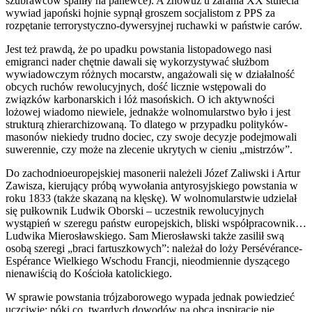
szubrawców spaliły na panewce). A znowuż u zarania XX stulecia
wywiad japoński hojnie sypnął groszem socjalistom z PPS za
rozpętanie terrorystyczno-dywersyjnej ruchawki w państwie carów.
Jest też prawdą, że po upadku powstania listopadowego nasi
emigranci nader chętnie dawali się wykorzystywać służbom
wywiadowczym różnych mocarstw, angażowali się w działalność
obcych ruchów rewolucyjnych, dość licznie wstępowali do
związków karbonarskich i lóż masońskich. O ich aktywności
lożowej wiadomo niewiele, jednakże wolnomularstwo było i jest
strukturą zhierarchizowaną. To dlatego w przypadku polityków-
masonów niekiedy trudno dociec, czy swoje decyzje podejmowali
suwerennie, czy może na zlecenie ukrytych w cieniu „mistrzów”.
Do zachodnioeuropejskiej masonerii należeli Józef Zaliwski i Artur
Zawisza, kierujący próbą wywołania antyrosyjskiego powstania w
roku 1833 (także skazaną na klęskę). W wolnomularstwie udzielał
się pułkownik Ludwik Oborski – uczestnik rewolucyjnych
wystąpień w szeregu państw europejskich, bliski współpracownik…
Ludwika Mierosławskiego. Sam Mierosławski także zasilił swą
osobą szeregi „braci fartuszkowych”: należał do loży Persévérance-
Espérance Wielkiego Wschodu Francji, nieodmiennie dyszącego
nienawiścią do Kościoła katolickiego.
W sprawie powstania trójzaborowego wypada jednak powiedzieć
uczciwie: póki co, twardych dowodów na obcą inspirację nie