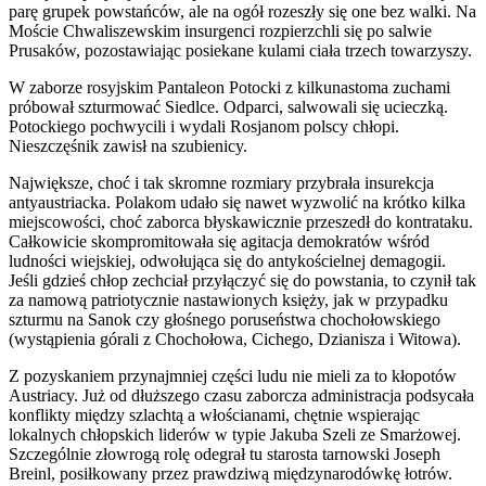
parę grupek powstańców, ale na ogół rozeszły się one bez walki. Na
Moście Chwaliszewskim insurgenci rozpierzchli się po salwie
Prusaków, pozostawiając posiekane kulami ciała trzech towarzyszy.
W zaborze rosyjskim Pantaleon Potocki z kilkunastoma zuchami
próbował szturmować Siedlce. Odparci, salwowali się ucieczką.
Potockiego pochwycili i wydali Rosjanom polscy chłopi.
Nieszczęśnik zawisł na szubienicy.
Największe, choć i tak skromne rozmiary przybrała insurekcja
antyaustriacka. Polakom udało się nawet wyzwolić na krótko kilka
miejscowości, choć zaborca błyskawicznie przeszedł do kontrataku.
Całkowicie skompromitowała się agitacja demokratów wśród
ludności wiejskiej, odwołująca się do antykościelnej demagogii.
Jeśli gdzieś chłop zechciał przyłączyć się do powstania, to czynił tak
za namową patriotycznie nastawionych księży, jak w przypadku
szturmu na Sanok czy głośnego poruseństwa chochołowskiego
(wystąpienia górali z Chochołowa, Cichego, Dzianisza i Witowa).
Z pozyskaniem przynajmniej części ludu nie mieli za to kłopotów
Austriacy. Już od dłuższego czasu zaborcza administracja podsycała
konflikty między szlachtą a włościanami, chętnie wspierając
lokalnych chłopskich liderów w typie Jakuba Szeli ze Smarżowej.
Szczególnie złowrogą rolę odegrał tu starosta tarnowski Joseph
Breinl, posiłkowany przez prawdziwą międzynarodówkę łotrów.