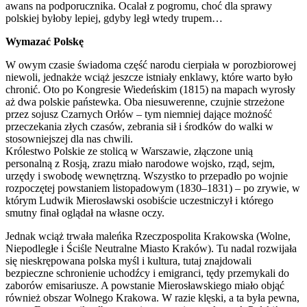
awans na podporucznika. Ocalał z pogromu, choć dla sprawy
polskiej byłoby lepiej, gdyby legł wtedy trupem…
Wymazać Polskę
W owym czasie świadoma część narodu cierpiała w porozbiorowej
niewoli, jednakże wciąż jeszcze istniały enklawy, które warto było
chronić. Oto po Kongresie Wiedeńskim (1815) na mapach wyrosły
aż dwa polskie państewka. Oba niesuwerenne, czujnie strzeżone
przez sojusz Czarnych Orłów – tym niemniej dające możność
przeczekania złych czasów, zebrania sił i środków do walki w
stosowniejszej dla nas chwili.
Królestwo Polskie ze stolicą w Warszawie, złączone unią
personalną z Rosją, zrazu miało narodowe wojsko, rząd, sejm,
urzędy i swobodę wewnętrzną. Wszystko to przepadło po wojnie
rozpoczętej powstaniem listopadowym (1830–1831) – po zrywie, w
którym Ludwik Mierosławski osobiście uczestniczył i którego
smutny finał oglądał na własne oczy.
Jednak wciąż trwała maleńka Rzeczpospolita Krakowska (Wolne,
Niepodległe i Ściśle Neutralne Miasto Kraków). Tu nadal rozwijała
się nieskrępowana polska myśl i kultura, tutaj znajdowali
bezpieczne schronienie uchodźcy i emigranci, tędy przemykali do
zaborów emisariusze. A powstanie Mierosławskiego miało objąć
również obszar Wolnego Krakowa. W razie klęski, a ta była pewna,