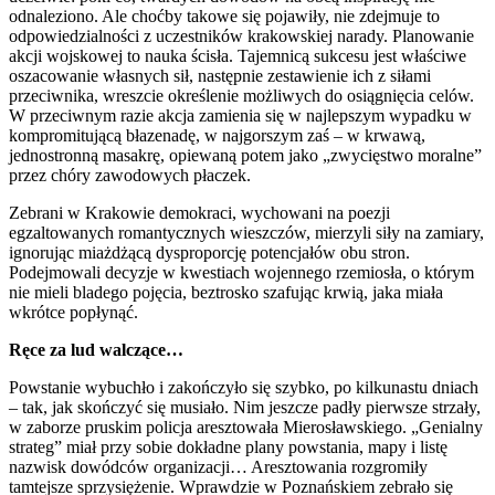
odnaleziono. Ale choćby takowe się pojawiły, nie zdejmuje to
odpowiedzialności z uczestników krakowskiej narady. Planowanie
akcji wojskowej to nauka ścisła. Tajemnicą sukcesu jest właściwe
oszacowanie własnych sił, następnie zestawienie ich z siłami
przeciwnika, wreszcie określenie możliwych do osiągnięcia celów.
W przeciwnym razie akcja zamienia się w najlepszym wypadku w
kompromitującą błazenadę, w najgorszym zaś – w krwawą,
jednostronną masakrę, opiewaną potem jako „zwycięstwo moralne”
przez chóry zawodowych płaczek.
Zebrani w Krakowie demokraci, wychowani na poezji
egzaltowanych romantycznych wieszczów, mierzyli siły na zamiary,
ignorując miażdżącą dysproporcję potencjałów obu stron.
Podejmowali decyzje w kwestiach wojennego rzemiosła, o którym
nie mieli bladego pojęcia, beztrosko szafując krwią, jaka miała
wkrótce popłynąć.
Ręce za lud walczące…
Powstanie wybuchło i zakończyło się szybko, po kilkunastu dniach
– tak, jak skończyć się musiało. Nim jeszcze padły pierwsze strzały,
w zaborze pruskim policja aresztowała Mierosławskiego. „Genialny
strateg” miał przy sobie dokładne plany powstania, mapy i listę
nazwisk dowódców organizacji… Aresztowania rozgromiły
tamtejsze sprzysiężenie. Wprawdzie w Poznańskiem zebrało się