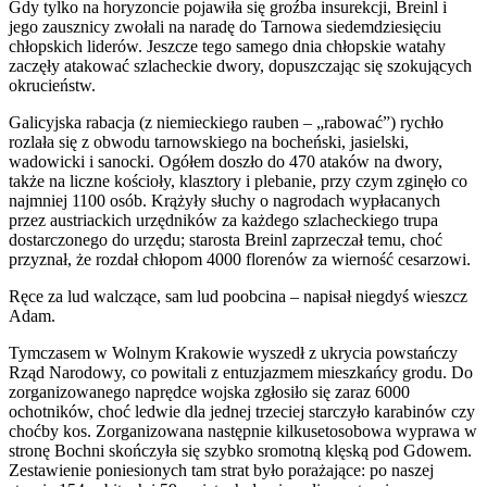
Gdy tylko na horyzoncie pojawiła się groźba insurekcji, Breinl i
jego zausznicy zwołali na naradę do Tarnowa siedemdziesięciu
chłopskich liderów. Jeszcze tego samego dnia chłopskie watahy
zaczęły atakować szlacheckie dwory, dopuszczając się szokujących
okrucieństw.
Galicyjska rabacja (z niemieckiego rauben – „rabować”) rychło
rozlała się z obwodu tarnowskiego na bocheński, jasielski,
wadowicki i sanocki. Ogółem doszło do 470 ataków na dwory,
także na liczne kościoły, klasztory i plebanie, przy czym zginęło co
najmniej 1100 osób. Krążyły słuchy o nagrodach wypłacanych
przez austriackich urzędników za każdego szlacheckiego trupa
dostarczonego do urzędu; starosta Breinl zaprzeczał temu, choć
przyznał, że rozdał chłopom 4000 florenów za wierność cesarzowi.
Ręce za lud walczące, sam lud poobcina – napisał niegdyś wieszcz
Adam.
Tymczasem w Wolnym Krakowie wyszedł z ukrycia powstańczy
Rząd Narodowy, co powitali z entuzjazmem mieszkańcy grodu. Do
zorganizowanego naprędce wojska zgłosiło się zaraz 6000
ochotników, choć ledwie dla jednej trzeciej starczyło karabinów czy
choćby kos. Zorganizowana następnie kilkusetosobowa wyprawa w
stronę Bochni skończyła się szybko sromotną klęską pod Gdowem.
Zestawienie poniesionych tam strat było porażające: po naszej