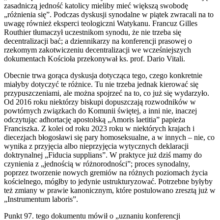
zasadniczą jedność katolicy mieliby mieć większą swobodę
„różnienia się”. Podczas dyskusji synodalne w piątek zwracali na to
uwagę również eksperci teologiczni Watykanu. Francuz Gilles
Routhier tłumaczył uczestnikom synodu, że nie trzeba się
decentralizacji bać; a dziennikarzy na konferencji prasowej o
rzekomym zakotwiczeniu decentralizacji we wcześniejszych
dokumentach Kościoła przekonywał ks. prof. Dario Vitali.
Obecnie trwa gorąca dyskusja dotycząca tego, czego konkretnie
miałyby dotyczyć te różnice. Tu nie trzeba jednak kierować się
przypuszczeniami, ale można spojrzeć na to, co już się wydarzyło.
Od 2016 roku niektórzy biskupi dopuszczają rozwodników w
powtórnych związkach do Komunii świętej, a inni nie, inaczej
odczytując adhortację apostolską „Amoris laetitia” papieża
Franciszka. Z kolei od roku 2023 roku w niektórych krajach i
diecezjach błogosławi się pary homoseksualne, a w innych – nie, co
wynika z przyjęcia albo nieprzyjęcia wytycznych deklaracji
doktrynalnej „Fiducia supplians”. W praktyce już dziś mamy do
czynienia z „jednością w różnorodności”; proces synodalny,
poprzez tworzenie nowych gremiów na różnych poziomach życia
kościelnego, mógłby to jedynie ustrukturyzować. Potrzebne byłyby
też zmiany w prawie kanonicznym, które postulowano zresztą już w
„Instrumentum laboris”.
Punkt 97. tego dokumentu mówił o „uznaniu konferencji