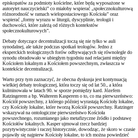
episkopatów za podmioty kościelne, które będą wyposażone w
autorytet nauczycielski” co miałoby wspierać „społecznokulturową
różnorodność w ramach wielopostaciowego Kościoła” oraz
wspierać „formy wyrazu w liturgii, dyscyplinie, teologii i
duchowości, które zależą od różnych kontekstów
społecznokulturowych”.
Debaty dotyczące decentralizacji toczą się nie tylko w auli
synodalnej, ale także podczas spotkań teologów. Jedno z
eksperckich teologicznych forów odbywających się równolegle do
synodu obradowało w ubiegłym tygodniu nad relacjami między
Kościołem lokalnym a Kościołem powszechnym, zwłaszcza w
kontekście decentralizacji.
Warto przy tym zaznaczyć, że obecna dyskusja jest kontynuacją
wielkiej debaty teologicznej, która toczy się od lat 50., a która
kulminowała w latach 90. w sporze pomiędzy kard. Józefem
Ratzingerem a bp. Walterem Kasperem o to, co ma pierwszeństwo:
Kościół powszechny, z którego później wyrastają Kościoły lokalne,
czy Kościoły lokalne, które tworzą Kościół powszechny. Ratzinger
wskazywał na ontologiczne pierwszeństwo Kościoła
powszechnego, rozumianego jako metafizyczne źródło i podstawę
Kościołów lokalnych. Kasper ujmował rzecz bardziej
pozytywistycznie i raczej historycznie, dowodząc, że skoro w czasie
pojawiły się najpierw Kościoły lokalne, to ich można powiedzieć