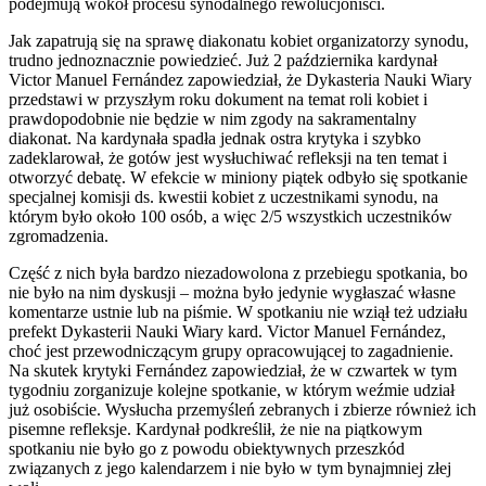
podejmują wokół procesu synodalnego rewolucjoniści.
Jak zapatrują się na sprawę diakonatu kobiet organizatorzy synodu,
trudno jednoznacznie powiedzieć. Już 2 października kardynał
Victor Manuel Fernández zapowiedział, że Dykasteria Nauki Wiary
przedstawi w przyszłym roku dokument na temat roli kobiet i
prawdopodobnie nie będzie w nim zgody na sakramentalny
diakonat. Na kardynała spadła jednak ostra krytyka i szybko
zadeklarował, że gotów jest wysłuchiwać refleksji na ten temat i
otworzyć debatę. W efekcie w miniony piątek odbyło się spotkanie
specjalnej komisji ds. kwestii kobiet z uczestnikami synodu, na
którym było około 100 osób, a więc 2/5 wszystkich uczestników
zgromadzenia.
Część z nich była bardzo niezadowolona z przebiegu spotkania, bo
nie było na nim dyskusji – można było jedynie wygłaszać własne
komentarze ustnie lub na piśmie. W spotkaniu nie wziął też udziału
prefekt Dykasterii Nauki Wiary kard. Victor Manuel Fernández,
choć jest przewodniczącym grupy opracowującej to zagadnienie.
Na skutek krytyki Fernández zapowiedział, że w czwartek w tym
tygodniu zorganizuje kolejne spotkanie, w którym weźmie udział
już osobiście. Wysłucha przemyśleń zebranych i zbierze również ich
pisemne refleksje. Kardynał podkreślił, że nie na piątkowym
spotkaniu nie było go z powodu obiektywnych przeszkód
związanych z jego kalendarzem i nie było w tym bynajmniej złej