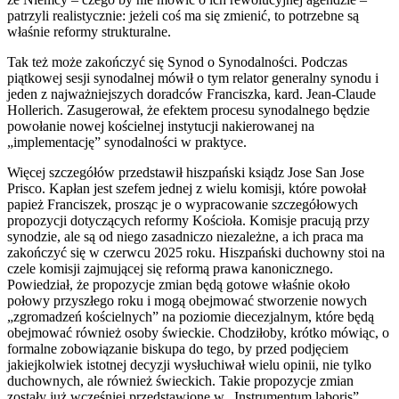
patrzyli realistycznie: jeżeli coś ma się zmienić, to potrzebne są
właśnie reformy strukturalne.
Tak też może zakończyć się Synod o Synodalności. Podczas
piątkowej sesji synodalnej mówił o tym relator generalny synodu i
jeden z najważniejszych doradców Franciszka, kard. Jean-Claude
Hollerich. Zasugerował, że efektem procesu synodalnego będzie
powołanie nowej kościelnej instytucji nakierowanej na
„implementację” synodalności w praktyce.
Więcej szczegółów przedstawił hiszpański ksiądz Jose San Jose
Prisco. Kapłan jest szefem jednej z wielu komisji, które powołał
papież Franciszek, prosząc je o wypracowanie szczegółowych
propozycji dotyczących reformy Kościoła. Komisje pracują przy
synodzie, ale są od niego zasadniczo niezależne, a ich praca ma
zakończyć się w czerwcu 2025 roku. Hiszpański duchowny stoi na
czele komisji zajmującej się reformą prawa kanonicznego.
Powiedział, że propozycje zmian będą gotowe właśnie około
połowy przyszłego roku i mogą obejmować stworzenie nowych
„zgromadzeń kościelnych” na poziomie diecezjalnym, które będą
obejmować również osoby świeckie. Chodziłoby, krótko mówiąc, o
formalne zobowiązanie biskupa do tego, by przed podjęciem
jakiejkolwiek istotnej decyzji wysłuchiwał wielu opinii, nie tylko
duchownych, ale również świeckich. Takie propozycje zmian
zostały już wcześniej przedstawione w „Instrumentum laboris”,