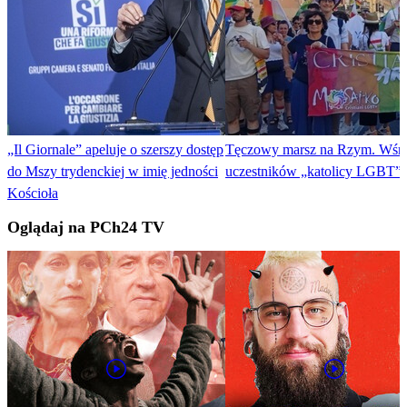
„Il Giornale” apeluje o szerszy dostęp
Tęczowy marsz na Rzym. Wśr
do Mszy trydenckiej w imię jedności
uczestników „katolicy LGBT”
Kościoła
Oglądaj na PCh24 TV