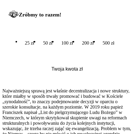
Zróbmy to razem!
25 zł
50 zł
100 zł
200 zł
500 zł
Najważniejszą sprawą jest właśnie decentralizacja i nowe struktury,
które miałby w sposób trwały promować i budować w Kościele
„synodalność”, to znaczy podejmowanie decyzji w oparciu o
szerokie konsultacje, na każdym poziomie. W 2019 roku papież
Franciszek napisał „List do pielgrzymującego Ludu Bożego” w
Niemczech, w którym skrytykował skupienie uwagi na reformach
strukturalnych i powoływaniu do życia kolejnych instytucji,
wskazując, że trzeba raczej zająć się ewangelizacją. Problem w tym,
że Niemcy – czego by nie mówić o ich rewolucyjnej agendzie –