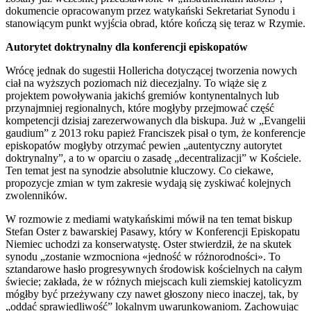
dokumencie opracowanym przez watykański Sekretariat Synodu i
stanowiącym punkt wyjścia obrad, które kończą się teraz w Rzymie.
Autorytet doktrynalny dla konferencji episkopatów
Wrócę jednak do sugestii Hollericha dotyczącej tworzenia nowych
ciał na wyższych poziomach niż diecezjalny. To wiąże się z
projektem powoływania jakichś gremiów kontynentalnych lub
przynajmniej regionalnych, które mogłyby przejmować część
kompetencji dzisiaj zarezerwowanych dla biskupa. Już w „Evangelii
gaudium” z 2013 roku papież Franciszek pisał o tym, że konferencje
episkopatów mogłyby otrzymać pewien „autentyczny autorytet
doktrynalny”, a to w oparciu o zasadę „decentralizacji” w Kościele.
Ten temat jest na synodzie absolutnie kluczowy. Co ciekawe,
propozycje zmian w tym zakresie wydają się zyskiwać kolejnych
zwolenników.
W rozmowie z mediami watykańskimi mówił na ten temat biskup
Stefan Oster z bawarskiej Pasawy, który w Konferencji Episkopatu
Niemiec uchodzi za konserwatystę. Oster stwierdził, że na skutek
synodu „zostanie wzmocniona «jedność w różnorodności». To
sztandarowe hasło progresywnych środowisk kościelnych na całym
świecie; zakłada, że w różnych miejscach kuli ziemskiej katolicyzm
mógłby być przeżywany czy nawet głoszony nieco inaczej, tak, by
„oddać sprawiedliwość” lokalnym uwarunkowaniom. Zachowując