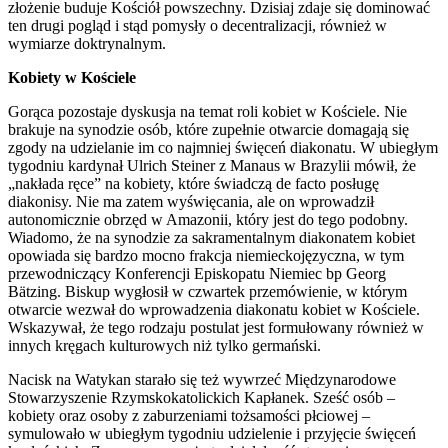
złożenie buduje Kościół powszechny. Dzisiaj zdaje się dominować
ten drugi pogląd i stąd pomysły o decentralizacji, również w
wymiarze doktrynalnym.
Kobiety w Kościele
Gorąca pozostaje dyskusja na temat roli kobiet w Kościele. Nie
brakuje na synodzie osób, które zupełnie otwarcie domagają się
zgody na udzielanie im co najmniej święceń diakonatu. W ubiegłym
tygodniu kardynał Ulrich Steiner z Manaus w Brazylii mówił, że
„nakłada ręce” na kobiety, które świadczą de facto posługę
diakonisy. Nie ma zatem wyświęcania, ale on wprowadził
autonomicznie obrzęd w Amazonii, który jest do tego podobny.
Wiadomo, że na synodzie za sakramentalnym diakonatem kobiet
opowiada się bardzo mocno frakcja niemieckojęzyczna, w tym
przewodniczący Konferencji Episkopatu Niemiec bp Georg
Bätzing. Biskup wygłosił w czwartek przemówienie, w którym
otwarcie wezwał do wprowadzenia diakonatu kobiet w Kościele.
Wskazywał, że tego rodzaju postulat jest formułowany również w
innych kręgach kulturowych niż tylko germański.
Nacisk na Watykan starało się też wywrzeć Międzynarodowe
Stowarzyszenie Rzymskokatolickich Kapłanek. Sześć osób –
kobiety oraz osoby z zaburzeniami tożsamości płciowej –
symulowało w ubiegłym tygodniu udzielenie i przyjęcie święceń