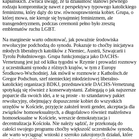
kapłańskich. Zwraca uwagę, że ta działalność stanowi pewnego
rodzaju kompromitację nawet z perspektywy typowego katolickiego
feminizmu, który dąży do tzw. równouprawnienia kobiet. Grupa, o
której mowa, nie kieruje się bynajmniej feminizmem, ale
transgenderyzmem, podczas ceremonii pełno było zresztą
emblematów ruchu LGBT.
Na marginesie warto odnotować, jak poważnie środowiska
rewolucyjne podchodzą do synodu. Pokazuje to choćby inicjatywa
młodych liberalnych katolików z Niemiec, Austrii, Szwajcarii i
Tyrolu Południowego. Grupa funkcjonująca jako DACHS-
Vernetzung jest już od kilku tygodni w Rzymie i prowadzi rozmowy
z uczestnikami synodu z różnych krajów, w tym z Europy
Środkowo-Wschodniej. Jak mówił w rozmowie z Katholisch.de
Gregor Podschun, szef niemieckiej młodzieżowej liberalno-
katolickiej organizacji BDKJ, przedstawiciele DACHS-Vernetzung
spotykają się również z konserwatystami. Zabiegają o jak najszersze
poparcie dla swoich idei, a te są proste - to sztandarowy pakiet
rewolucyjny, obejmujący dopuszczenie kobiet do wszystkich
urzędów w Kościele, przyjęcie założeń teorii gender, akceptacja dla
związków homoseksualnych, a długofalowo również małżeństwa
homoseksualne w Kościele, wreszcie demokratyzacja i
decentralizacja Kościoła. Nie należy sądzić, że przekonają do
całości swojego programu choćby większość uczestników synodu,
ale warto wyciągnąć wnioski z szeroko zakrojonych działań, które